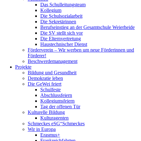
Das Schulleitungsteam
Kollegium
Die Schulsozialarbeit
Die Sekretärinnen
Berufseinstieg an der Gesamtschule Weierheide
Die SV stellt sich vor
Die Elternvertretung
Haustechnischer Dienst
Förderverein – Wir werben um neue Förderinnen und
Förderer!
Beschwerdemanagement
Projekte
Bildung und Gesundheit
Demokratie leben
Die GeWei feiert
Schulfeste
Abschlussfeiern
Kollegiumsfeiern
Tag der offenen Tür
Kulturelle Bildung
Kulturagenten
Schmeckes eSG“
Schmeckes
Wir in Europa
Erasmus+
Frankreichfahrten