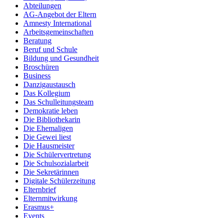
Abteilungen
AG-Angebot der Eltern
Amnesty International
Arbeitsgemeinschaften
Beratung
Beruf und Schule
Bildung und Gesundheit
Broschüren
Business
Danzigaustausch
Das Kollegium
Das Schulleitungsteam
Demokratie leben
Die Bibliothekarin
Die Ehemaligen
Die Gewei liest
Die Hausmeister
Die Schülervertretung
Die Schulsozialarbeit
Die Sekretärinnen
Digitale Schülerzeitung
Elternbrief
Elternmitwirkung
Erasmus+
Events