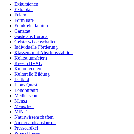
Exkursionen
Extrablatt
Feiern
Formulare
Frankreichfahrten
Ganztag
Gäste aus Europa
Geisteswissenschaften
Individuelle Förderung
Klassen- und Abschlussfahrten
Kollegiumsfeiern
KreschTIVAL
Kulturagenten
Kulturelle Bildung
Leitbild
Lions Quest
Londonfahrt
Medienscouts
Mensa
Menschen
MINT
Naturwissenschaften
Niederlandeaustausch
Presseartikel
Projekt Lesen