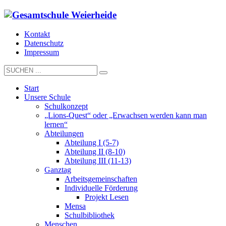
Kontakt
Datenschutz
Impressum
Start
Unsere Schule
Schulkonzept
„Lions-Quest“ oder „Erwachsen werden kann man
lernen“
Abteilungen
Abteilung I (5-7)
Abteilung II (8-10)
Abteilung III (11-13)
Ganztag
Arbeitsgemeinschaften
Individuelle Förderung
Projekt Lesen
Mensa
Schulbibliothek
Menschen