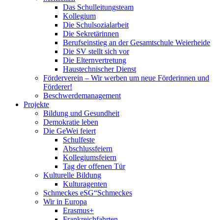
Das Schulleitungsteam
Kollegium
Die Schulsozialarbeit
Die Sekretärinnen
Berufseinstieg an der Gesamtschule Weierheide
Die SV stellt sich vor
Die Elternvertretung
Haustechnischer Dienst
Förderverein – Wir werben um neue Förderinnen und
Förderer!
Beschwerdemanagement
Projekte
Bildung und Gesundheit
Demokratie leben
Die GeWei feiert
Schulfeste
Abschlussfeiern
Kollegiumsfeiern
Tag der offenen Tür
Kulturelle Bildung
Kulturagenten
Schmeckes eSG“
Schmeckes
Wir in Europa
Erasmus+
Frankreichfahrten