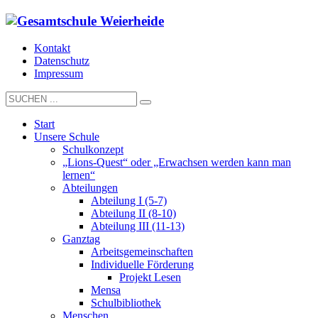
Kontakt
Datenschutz
Impressum
Start
Unsere Schule
Schulkonzept
„Lions-Quest“ oder „Erwachsen werden kann man
lernen“
Abteilungen
Abteilung I (5-7)
Abteilung II (8-10)
Abteilung III (11-13)
Ganztag
Arbeitsgemeinschaften
Individuelle Förderung
Projekt Lesen
Mensa
Schulbibliothek
Menschen