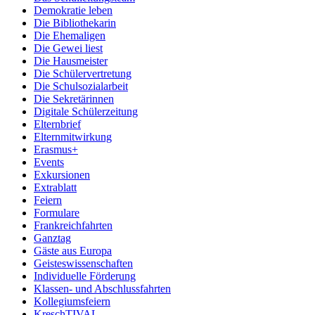
Demokratie leben
Die Bibliothekarin
Die Ehemaligen
Die Gewei liest
Die Hausmeister
Die Schülervertretung
Die Schulsozialarbeit
Die Sekretärinnen
Digitale Schülerzeitung
Elternbrief
Elternmitwirkung
Erasmus+
Events
Exkursionen
Extrablatt
Feiern
Formulare
Frankreichfahrten
Ganztag
Gäste aus Europa
Geisteswissenschaften
Individuelle Förderung
Klassen- und Abschlussfahrten
Kollegiumsfeiern
KreschTIVAL