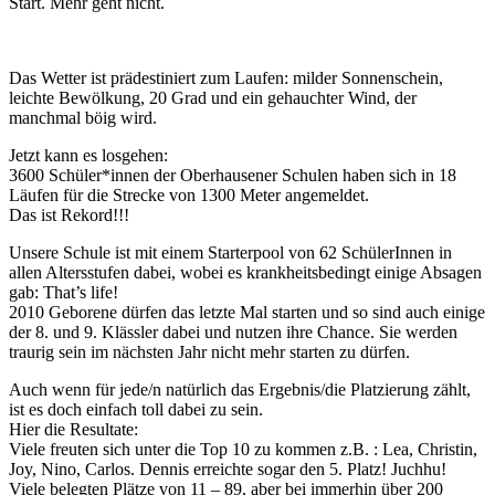
Start. Mehr geht nicht.
Das Wetter ist prädestiniert zum Laufen: milder Sonnenschein,
leichte Bewölkung, 20 Grad und ein gehauchter Wind, der
manchmal böig wird.
Jetzt kann es losgehen:
3600 Schüler*innen der Oberhausener Schulen haben sich in 18
Läufen für die Strecke von 1300 Meter angemeldet.
Das ist Rekord!!!
Unsere Schule ist mit einem Starterpool von 62 SchülerInnen in
allen Altersstufen dabei, wobei es krankheitsbedingt einige Absagen
gab: That’s life!
2010 Geborene dürfen das letzte Mal starten und so sind auch einige
der 8. und 9. Klässler dabei und nutzen ihre Chance. Sie werden
traurig sein im nächsten Jahr nicht mehr starten zu dürfen.
Auch wenn für jede/n natürlich das Ergebnis/die Platzierung zählt,
ist es doch einfach toll dabei zu sein.
Hier die Resultate:
Viele freuten sich unter die Top 10 zu kommen z.B. : Lea, Christin,
Joy, Nino, Carlos. Dennis erreichte sogar den 5. Platz! Juchhu!
Viele belegten Plätze von 11 – 89, aber bei immerhin über 200