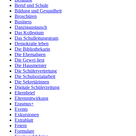
Beruf und Schule
Bildung und Gesundheit
Broschüren
Business
Danzigaustausch
Das Kollegium
Das Schulleitungsteam
Demokratie leben
Die Bibliothekarin
Die Ehemaligen
Die Gewei liest
Die Hausmeister
Die Schülervertretung
Die Schulsozialarbeit
Die Sekretärinnen
Digitale Schülerzeitung
Elternbrief
Elternmitwirkung
Erasmus+
Events
Exkursionen
Extrablatt
Feiern
Formulare