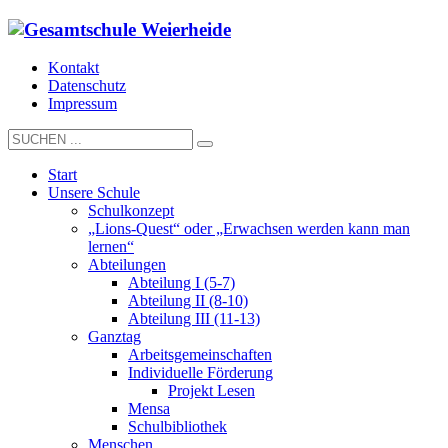
Kontakt
Datenschutz
Impressum
Start
Unsere Schule
Schulkonzept
„Lions-Quest“ oder „Erwachsen werden kann man
lernen“
Abteilungen
Abteilung I (5-7)
Abteilung II (8-10)
Abteilung III (11-13)
Ganztag
Arbeitsgemeinschaften
Individuelle Förderung
Projekt Lesen
Mensa
Schulbibliothek
Menschen