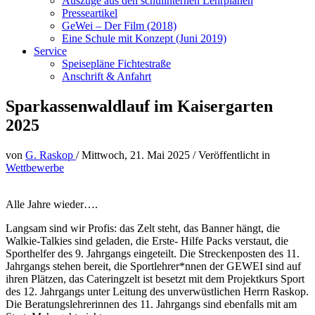
Auszüge aus den schulinternen Lehrplänen
Presseartikel
GeWei – Der Film (2018)
Eine Schule mit Konzept (Juni 2019)
Service
Speisepläne Fichtestraße
Anschrift & Anfahrt
Sparkassenwaldlauf im Kaisergarten
2025
von
G. Raskop
/
Mittwoch, 21. Mai 2025
/
Veröffentlicht in
Wettbewerbe
Alle Jahre wieder….
Langsam sind wir Profis: das Zelt steht, das Banner hängt, die
Walkie-Talkies sind geladen, die Erste- Hilfe Packs verstaut, die
Sporthelfer des 9. Jahrgangs eingeteilt. Die Streckenposten des 11.
Jahrgangs stehen bereit, die Sportlehrer*nnen der GEWEI sind auf
ihren Plätzen, das Cateringzelt ist besetzt mit dem Projektkurs Sport
des 12. Jahrgangs unter Leitung des unverwüstlichen Herrn Raskop.
Die Beratungslehrerinnen des 11. Jahrgangs sind ebenfalls mit am