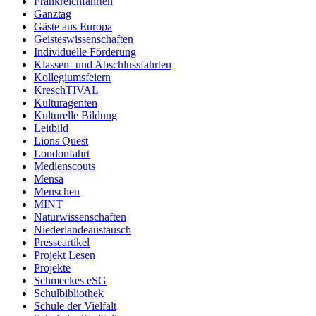
Frankreichfahrten
Ganztag
Gäste aus Europa
Geisteswissenschaften
Individuelle Förderung
Klassen- und Abschlussfahrten
Kollegiumsfeiern
KreschTIVAL
Kulturagenten
Kulturelle Bildung
Leitbild
Lions Quest
Londonfahrt
Medienscouts
Mensa
Menschen
MINT
Naturwissenschaften
Niederlandeaustausch
Presseartikel
Projekt Lesen
Projekte
Schmeckes eSG
Schulbibliothek
Schule der Vielfalt