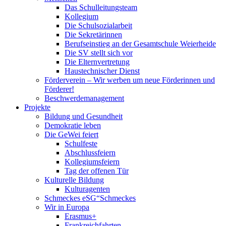
Das Schulleitungsteam
Kollegium
Die Schulsozialarbeit
Die Sekretärinnen
Berufseinstieg an der Gesamtschule Weierheide
Die SV stellt sich vor
Die Elternvertretung
Haustechnischer Dienst
Förderverein – Wir werben um neue Förderinnen und
Förderer!
Beschwerdemanagement
Projekte
Bildung und Gesundheit
Demokratie leben
Die GeWei feiert
Schulfeste
Abschlussfeiern
Kollegiumsfeiern
Tag der offenen Tür
Kulturelle Bildung
Kulturagenten
Schmeckes eSG“
Schmeckes
Wir in Europa
Erasmus+
Frankreichfahrten