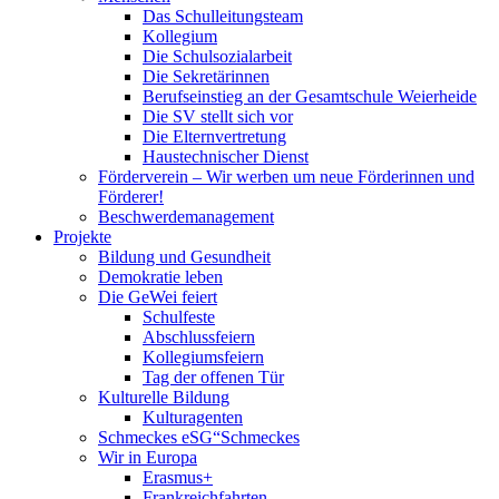
Das Schulleitungsteam
Kollegium
Die Schulsozialarbeit
Die Sekretärinnen
Berufseinstieg an der Gesamtschule Weierheide
Die SV stellt sich vor
Die Elternvertretung
Haustechnischer Dienst
Förderverein – Wir werben um neue Förderinnen und
Förderer!
Beschwerdemanagement
Projekte
Bildung und Gesundheit
Demokratie leben
Die GeWei feiert
Schulfeste
Abschlussfeiern
Kollegiumsfeiern
Tag der offenen Tür
Kulturelle Bildung
Kulturagenten
Schmeckes eSG“
Schmeckes
Wir in Europa
Erasmus+
Frankreichfahrten