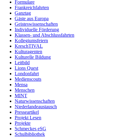
Formulare
Frankreichfahrten
Ganztag
Gäste aus Europa
Geisteswissenschaften
Individuelle Förderung
Klassen- und Abschlussfahrten
Kollegiumsfeiern
KreschTIVAL
Kulturagenten
Kulturelle Bildung
Leitbild
Lions Quest
Londonfahrt
Medienscouts
Mensa
Menschen
MINT
Naturwissenschaften
Niederlandeaustausch
Presseartikel
Projekt Lesen
Projekte
Schmeckes eSG
Schulbibliothek