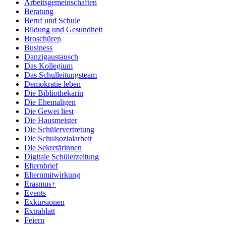
Arbeitsgemeinschaften
Beratung
Beruf und Schule
Bildung und Gesundheit
Broschüren
Business
Danzigaustausch
Das Kollegium
Das Schulleitungsteam
Demokratie leben
Die Bibliothekarin
Die Ehemaligen
Die Gewei liest
Die Hausmeister
Die Schülervertretung
Die Schulsozialarbeit
Die Sekretärinnen
Digitale Schülerzeitung
Elternbrief
Elternmitwirkung
Erasmus+
Events
Exkursionen
Extrablatt
Feiern