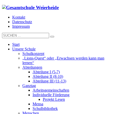
Kontakt
Datenschutz
Impressum
Start
Unsere Schule
Schulkonzept
„Lions-Quest“ oder „Erwachsen werden kann man
lernen“
Abteilungen
Abteilung I (5-7)
Abteilung II (8-10)
Abteilung III (11-13)
Ganztag
Arbeitsgemeinschaften
Individuelle Förderung
Projekt Lesen
Mensa
Schulbibliothek
Menschen