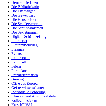
Demokratie leben
Die Bibliothekarin
Die Ehemaligen
Die Gewei liest
Die Hausmeister
Die Schülervertretung
Die Schulsozialarbeit
Die Sekretärinnen
Digitale Schülerzeitung
Elternbrief
Elternmitwirkung
Erasmus+
Events
Exkursionen
Extrablatt
Feiern
Formulare
Frankreichfahrten
Ganztag
Gäste aus Europa
Geisteswissenschaften
Individuelle Förderung
Klassen- und Abschlussfahrten
Kollegiumsfeiern
KreschTIVAL