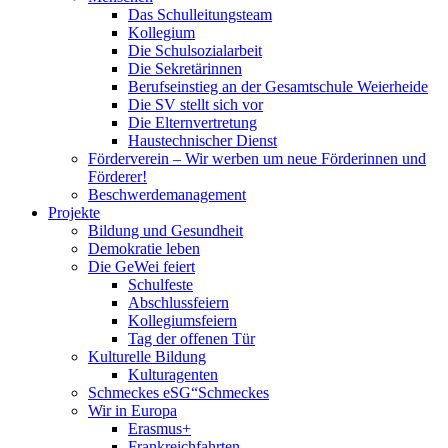
Das Schulleitungsteam
Kollegium
Die Schulsozialarbeit
Die Sekretärinnen
Berufseinstieg an der Gesamtschule Weierheide
Die SV stellt sich vor
Die Elternvertretung
Haustechnischer Dienst
Förderverein – Wir werben um neue Förderinnen und
Förderer!
Beschwerdemanagement
Projekte
Bildung und Gesundheit
Demokratie leben
Die GeWei feiert
Schulfeste
Abschlussfeiern
Kollegiumsfeiern
Tag der offenen Tür
Kulturelle Bildung
Kulturagenten
Schmeckes eSG“
Schmeckes
Wir in Europa
Erasmus+
Frankreichfahrten