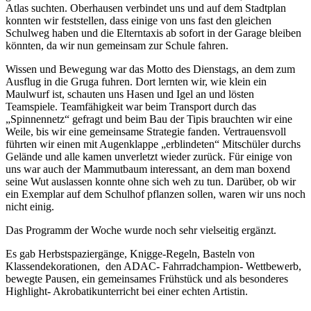
Atlas suchten. Oberhausen verbindet uns und auf dem Stadtplan
konnten wir feststellen, dass einige von uns fast den gleichen
Schulweg haben und die Elterntaxis ab sofort in der Garage bleiben
könnten, da wir nun gemeinsam zur Schule fahren.
Wissen und Bewegung war das Motto des Dienstags, an dem zum
Ausflug in die Gruga fuhren. Dort lernten wir, wie klein ein
Maulwurf ist, schauten uns Hasen und Igel an und lösten
Teamspiele. Teamfähigkeit war beim Transport durch das
„Spinnennetz“ gefragt und beim Bau der Tipis brauchten wir eine
Weile, bis wir eine gemeinsame Strategie fanden. Vertrauensvoll
führten wir einen mit Augenklappe „erblindeten“ Mitschüler durchs
Gelände und alle kamen unverletzt wieder zurück. Für einige von
uns war auch der Mammutbaum interessant, an dem man boxend
seine Wut auslassen konnte ohne sich weh zu tun. Darüber, ob wir
ein Exemplar auf dem Schulhof pflanzen sollen, waren wir uns noch
nicht einig.
Das Programm der Woche wurde noch sehr vielseitig ergänzt.
Es gab Herbstspaziergänge, Knigge-Regeln, Basteln von
Klassendekorationen, den ADAC- Fahrradchampion- Wettbewerb,
bewegte Pausen, ein gemeinsames Frühstück und als besonderes
Highlight- Akrobatikunterricht bei einer echten Artistin.