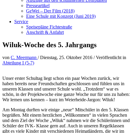
Auszüge aus den schulinternen Lehrplänen
Presseartikel
GeWei – Der Film (2018)
Eine Schule mit Konzept (Juni 2019)
Service
Speisepläne Fichtestraße
Anschrift & Anfahrt
Wiluk-Woche des 5. Jahrgangs
von
C. Meermann
/
Dienstag, 25. Oktober 2016
/
Veröffentlicht in
Abteilung I (5-7)
Unser erster Schultag liegt schon ein paar Wochen zurück, wir
haben bereits neue Freundschaften geschlossen und fühlen uns in
unseren Klassen und unserer Schule wohl. „Trotzdem“ war es
schön, in der Projektwoche eine ganze Woche nur für uns zu haben:
Wir lernen uns kennen – kurz im Weierheide-Jargon: Wiluk!
Am Montag durften wir einige „neue“ Mitschüler in den 5. Klassen
begrüßen. Mit einem herzlichen „Willkommen“ in vielen Sprachen
und dem Ziel der Woche „Wiluk“ nahmen wir die Schülerinnen und
Schüler der IVK- Klasse gern auf. Auch in unseren Regelklassen
gibt es viele Kinder mit verschiedenen Heimatländern, die wir im