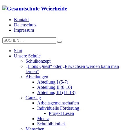
Kontakt
Datenschutz
Impressum
Start
Unsere Schule
Schulkonzept
„Lions-Quest“ oder „Erwachsen werden kann man
lernen“
Abteilungen
Abteilung I (5-7)
Abteilung II (8-10)
Abteilung III (11-13)
Ganztag
Arbeitsgemeinschaften
Individuelle Förderung
Projekt Lesen
Mensa
Schulbibliothek
Menschen