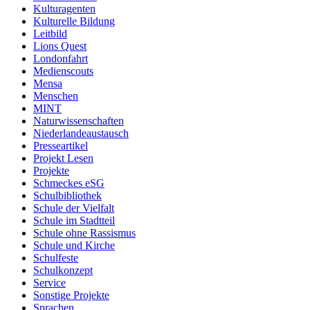
Kulturagenten
Kulturelle Bildung
Leitbild
Lions Quest
Londonfahrt
Medienscouts
Mensa
Menschen
MINT
Naturwissenschaften
Niederlandeaustausch
Presseartikel
Projekt Lesen
Projekte
Schmeckes eSG
Schulbibliothek
Schule der Vielfalt
Schule im Stadtteil
Schule ohne Rassismus
Schule und Kirche
Schulfeste
Schulkonzept
Service
Sonstige Projekte
Sprachen