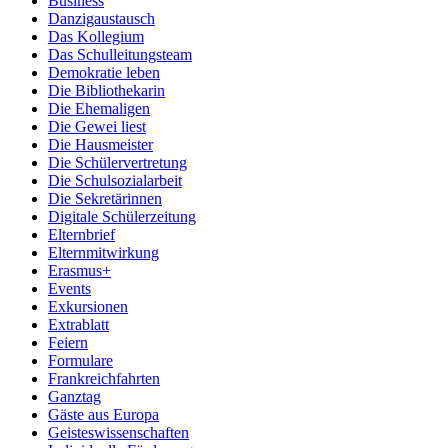
Business
Danzigaustausch
Das Kollegium
Das Schulleitungsteam
Demokratie leben
Die Bibliothekarin
Die Ehemaligen
Die Gewei liest
Die Hausmeister
Die Schülervertretung
Die Schulsozialarbeit
Die Sekretärinnen
Digitale Schülerzeitung
Elternbrief
Elternmitwirkung
Erasmus+
Events
Exkursionen
Extrablatt
Feiern
Formulare
Frankreichfahrten
Ganztag
Gäste aus Europa
Geisteswissenschaften