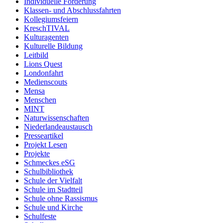
Individuelle Förderung
Klassen- und Abschlussfahrten
Kollegiumsfeiern
KreschTIVAL
Kulturagenten
Kulturelle Bildung
Leitbild
Lions Quest
Londonfahrt
Medienscouts
Mensa
Menschen
MINT
Naturwissenschaften
Niederlandeaustausch
Presseartikel
Projekt Lesen
Projekte
Schmeckes eSG
Schulbibliothek
Schule der Vielfalt
Schule im Stadtteil
Schule ohne Rassismus
Schule und Kirche
Schulfeste