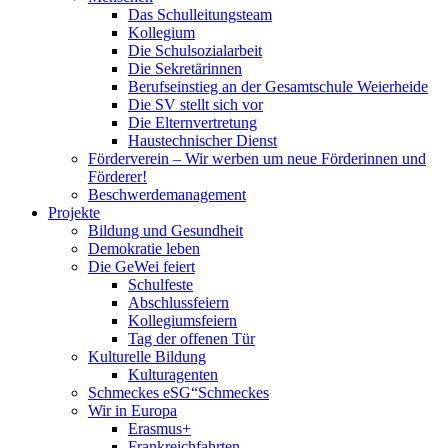
Das Schulleitungsteam
Kollegium
Die Schulsozialarbeit
Die Sekretärinnen
Berufseinstieg an der Gesamtschule Weierheide
Die SV stellt sich vor
Die Elternvertretung
Haustechnischer Dienst
Förderverein – Wir werben um neue Förderinnen und
Förderer!
Beschwerdemanagement
Projekte
Bildung und Gesundheit
Demokratie leben
Die GeWei feiert
Schulfeste
Abschlussfeiern
Kollegiumsfeiern
Tag der offenen Tür
Kulturelle Bildung
Kulturagenten
Schmeckes eSG“
Schmeckes
Wir in Europa
Erasmus+
Frankreichfahrten