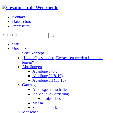
Kontakt
Datenschutz
Impressum
Start
Unsere Schule
Schulkonzept
„Lions-Quest“ oder „Erwachsen werden kann man
lernen“
Abteilungen
Abteilung I (5-7)
Abteilung II (8-10)
Abteilung III (11-13)
Ganztag
Arbeitsgemeinschaften
Individuelle Förderung
Projekt Lesen
Mensa
Schulbibliothek
Menschen