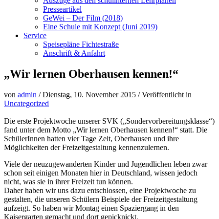
Auszüge aus den schulinternen Lehrplänen
Presseartikel
GeWei – Der Film (2018)
Eine Schule mit Konzept (Juni 2019)
Service
Speisepläne Fichtestraße
Anschrift & Anfahrt
„Wir lernen Oberhausen kennen!“
von
admin
/
Dienstag, 10. November 2015
/
Veröffentlicht in
Uncategorized
Die erste Projektwoche unserer SVK („Sondervorbereitungsklasse“)
fand unter dem Motto „Wir lernen Oberhausen kennen!“ statt. Die
SchülerInnen hatten vier Tage Zeit, Oberhausen und ihre
Möglichkeiten der Freizeitgestaltung kennenzulernen.
Viele der neuzugewanderten Kinder und Jugendlichen leben zwar
schon seit einigen Monaten hier in Deutschland, wissen jedoch
nicht, was sie in ihrer Freizeit tun können.
Daher haben wir uns dazu entschlossen, eine Projektwoche zu
gestalten, die unseren Schülern Beispiele der Freizeitgestaltung
aufzeigt. So haben wir Montag einen Spaziergang in den
Kaisergarten gemacht und dort gepicknickt.