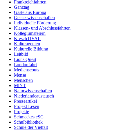
Frankreichfahrten
Ganztag
Gäste aus Europa
Geisteswissenschaften
Individuelle Förderung
Klassen- und Abschlussfahrten
Kollegiumsfeiern
KreschTIVAL
Kulturagenten
Kulturelle Bildung
Leitbild
Lions Quest
Londonfahrt
Medienscouts
Mensa
Menschen
MINT
Naturwissenschaften
Niederlandeaustausch
Presseartikel
Projekt Lesen
Projekte
Schmeckes eSG
Schulbibliothek
Schule der Vielfalt