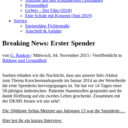
Auszüge aus den schulinternen Lehrplänen
Presseartikel
GeWei – Der Film (2018)
Eine Schule mit Konzept (Juni 2019)
Service
Speisepläne Fichtestraße
Anschrift & Anfahrt
Breaking News: Erster Spender
von
G. Raskop
/
Mittwoch, 04. November 2015
/
Veröffentlicht in
Bildung und Gesundheit
Soeben erhalten wir die Nachricht, dass aus unserer Info-Aktion
zum Thema Knochenmarkspende im Januar 2014 an der Weierheide
die erste Spenderin hervorgegangen ist. Sie hat vor 14 Tagen einer
58-jährigen italienischen Patientin Stammzellen gespendet und ihr
damit Hoffnung auf ein zweites Leben geschenkt. Zusammen mit
der DKMS freuen wir uns sehr!
Die 18jährige Selina Metzner aus Jahrgang 13 war die Spenderin …
Hier lest ihr ein kurzes Interview: