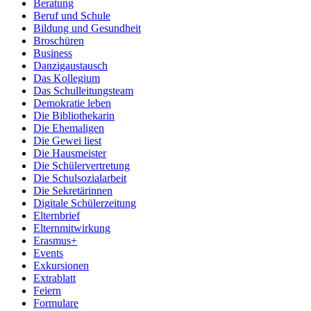
Beratung
Beruf und Schule
Bildung und Gesundheit
Broschüren
Business
Danzigaustausch
Das Kollegium
Das Schulleitungsteam
Demokratie leben
Die Bibliothekarin
Die Ehemaligen
Die Gewei liest
Die Hausmeister
Die Schülervertretung
Die Schulsozialarbeit
Die Sekretärinnen
Digitale Schülerzeitung
Elternbrief
Elternmitwirkung
Erasmus+
Events
Exkursionen
Extrablatt
Feiern
Formulare