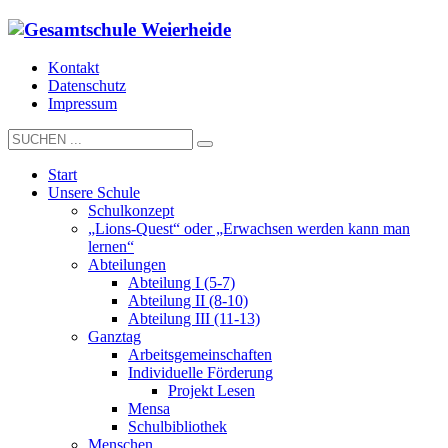
Kontakt
Datenschutz
Impressum
Start
Unsere Schule
Schulkonzept
„Lions-Quest“ oder „Erwachsen werden kann man
lernen“
Abteilungen
Abteilung I (5-7)
Abteilung II (8-10)
Abteilung III (11-13)
Ganztag
Arbeitsgemeinschaften
Individuelle Förderung
Projekt Lesen
Mensa
Schulbibliothek
Menschen