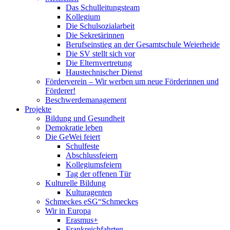
Das Schulleitungsteam
Kollegium
Die Schulsozialarbeit
Die Sekretärinnen
Berufseinstieg an der Gesamtschule Weierheide
Die SV stellt sich vor
Die Elternvertretung
Haustechnischer Dienst
Förderverein – Wir werben um neue Förderinnen und
Förderer!
Beschwerdemanagement
Projekte
Bildung und Gesundheit
Demokratie leben
Die GeWei feiert
Schulfeste
Abschlussfeiern
Kollegiumsfeiern
Tag der offenen Tür
Kulturelle Bildung
Kulturagenten
Schmeckes eSG“
Schmeckes
Wir in Europa
Erasmus+
Frankreichfahrten