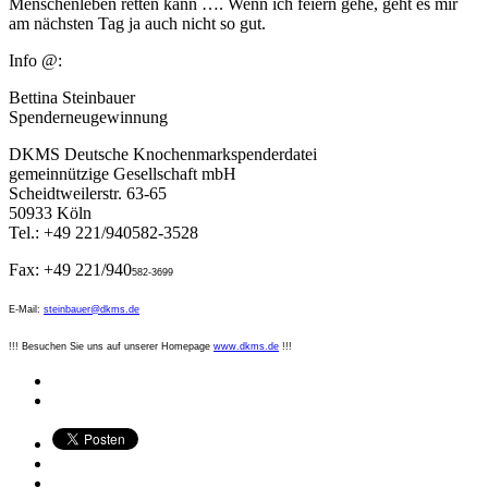
Menschenleben retten kann …. Wenn ich feiern gehe, geht es mir
am nächsten Tag ja auch nicht so gut.
Info @:
Bettina Steinbauer
Spenderneugewinnung
DKMS Deutsche Knochenmarkspenderdatei
gemeinnützige Gesellschaft mbH
Scheidtweilerstr. 63-65
50933 Köln
Tel.: +49 221/940582-3528
Fax: +49 221/940
582-3699
E-Mail:
steinbauer@dkms.de
!!! Besuchen Sie uns auf unserer Homepage
www.dkms.de
!!!