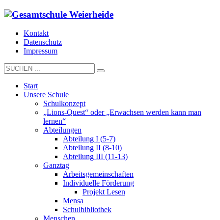
Kontakt
Datenschutz
Impressum
Start
Unsere Schule
Schulkonzept
„Lions-Quest“ oder „Erwachsen werden kann man
lernen“
Abteilungen
Abteilung I (5-7)
Abteilung II (8-10)
Abteilung III (11-13)
Ganztag
Arbeitsgemeinschaften
Individuelle Förderung
Projekt Lesen
Mensa
Schulbibliothek
Menschen