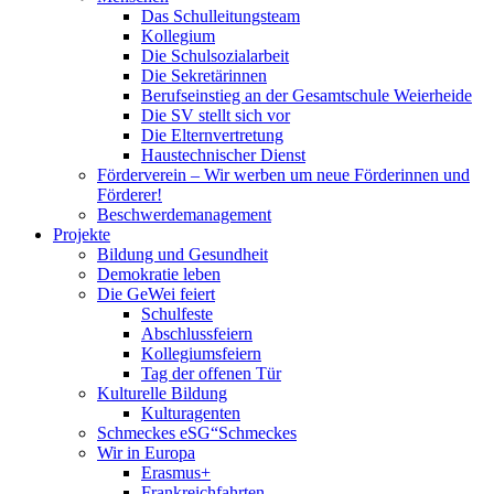
Das Schulleitungsteam
Kollegium
Die Schulsozialarbeit
Die Sekretärinnen
Berufseinstieg an der Gesamtschule Weierheide
Die SV stellt sich vor
Die Elternvertretung
Haustechnischer Dienst
Förderverein – Wir werben um neue Förderinnen und
Förderer!
Beschwerdemanagement
Projekte
Bildung und Gesundheit
Demokratie leben
Die GeWei feiert
Schulfeste
Abschlussfeiern
Kollegiumsfeiern
Tag der offenen Tür
Kulturelle Bildung
Kulturagenten
Schmeckes eSG“
Schmeckes
Wir in Europa
Erasmus+
Frankreichfahrten