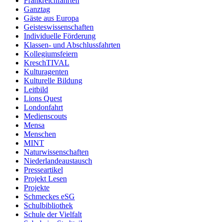
Frankreichfahrten
Ganztag
Gäste aus Europa
Geisteswissenschaften
Individuelle Förderung
Klassen- und Abschlussfahrten
Kollegiumsfeiern
KreschTIVAL
Kulturagenten
Kulturelle Bildung
Leitbild
Lions Quest
Londonfahrt
Medienscouts
Mensa
Menschen
MINT
Naturwissenschaften
Niederlandeaustausch
Presseartikel
Projekt Lesen
Projekte
Schmeckes eSG
Schulbibliothek
Schule der Vielfalt