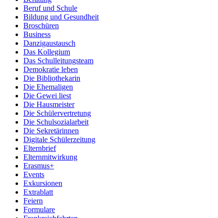
Beruf und Schule
Bildung und Gesundheit
Broschüren
Business
Danzigaustausch
Das Kollegium
Das Schulleitungsteam
Demokratie leben
Die Bibliothekarin
Die Ehemaligen
Die Gewei liest
Die Hausmeister
Die Schülervertretung
Die Schulsozialarbeit
Die Sekretärinnen
Digitale Schülerzeitung
Elternbrief
Elternmitwirkung
Erasmus+
Events
Exkursionen
Extrablatt
Feiern
Formulare