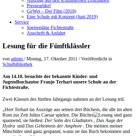
Auszüge aus den schulinternen Lehrplänen
Presseartikel
GeWei – Der Film (2018)
Eine Schule mit Konzept (Juni 2019)
Service
Speisepläne Fichtestraße
Anschrift & Anfahrt
Lesung für die Fünftklässler
von
admin
/
Montag, 17. Oktober 2011
/
Veröffentlicht in
Schulbibliothek
Am 14.10. besuchte der bekannte Kinder- und
Jugendbuchautor Franjo Terhart unsere Schule an der
Fichtestraße.
Zwei Klassen des fünften Jahrgangs nahmen an der Lesung teil.
„Herr Terhart las Auszüge aus seinen drei Büchern, die alle im alten
Rom zur Zeit Julius Caesar spielen. Die Bücher
sind ganz
spannend, sie hießen:
Der Sohn des Gladiators
,
Das Auge der
Hydra
und
Das Geheimnis der Amphore
. Die meisten meiner
Mitschüler sind ganz gespannt, wann sie das Buch bekommen und