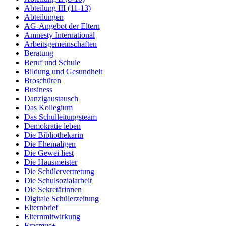
Abteilung III (11-13)
Abteilungen
AG-Angebot der Eltern
Amnesty International
Arbeitsgemeinschaften
Beratung
Beruf und Schule
Bildung und Gesundheit
Broschüren
Business
Danzigaustausch
Das Kollegium
Das Schulleitungsteam
Demokratie leben
Die Bibliothekarin
Die Ehemaligen
Die Gewei liest
Die Hausmeister
Die Schülervertretung
Die Schulsozialarbeit
Die Sekretärinnen
Digitale Schülerzeitung
Elternbrief
Elternmitwirkung
Erasmus+