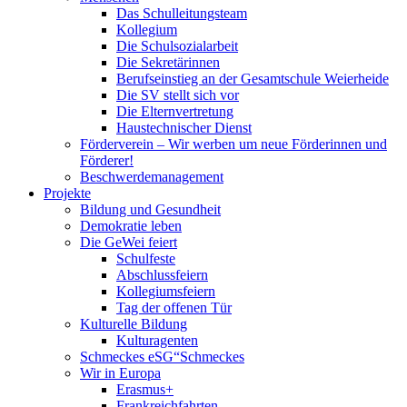
Das Schulleitungsteam
Kollegium
Die Schulsozialarbeit
Die Sekretärinnen
Berufseinstieg an der Gesamtschule Weierheide
Die SV stellt sich vor
Die Elternvertretung
Haustechnischer Dienst
Förderverein – Wir werben um neue Förderinnen und
Förderer!
Beschwerdemanagement
Projekte
Bildung und Gesundheit
Demokratie leben
Die GeWei feiert
Schulfeste
Abschlussfeiern
Kollegiumsfeiern
Tag der offenen Tür
Kulturelle Bildung
Kulturagenten
Schmeckes eSG“
Schmeckes
Wir in Europa
Erasmus+
Frankreichfahrten