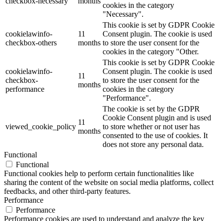
checkbox-necessary
months
cookies in the category
"Necessary".
This cookie is set by GDPR Cookie
cookielawinfo-
11
Consent plugin. The cookie is used
checkbox-others
months
to store the user consent for the
cookies in the category "Other.
This cookie is set by GDPR Cookie
cookielawinfo-
Consent plugin. The cookie is used
11
checkbox-
to store the user consent for the
months
performance
cookies in the category
"Performance".
The cookie is set by the GDPR
Cookie Consent plugin and is used
11
viewed_cookie_policy
to store whether or not user has
months
consented to the use of cookies. It
does not store any personal data.
Functional
Functional
Functional cookies help to perform certain functionalities like
sharing the content of the website on social media platforms, collect
feedbacks, and other third-party features.
Performance
Performance
Performance cookies are used to understand and analyze the key