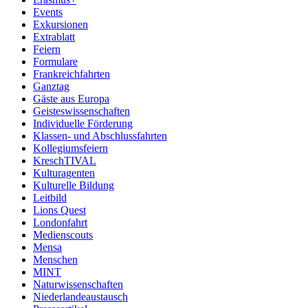
Events
Exkursionen
Extrablatt
Feiern
Formulare
Frankreichfahrten
Ganztag
Gäste aus Europa
Geisteswissenschaften
Individuelle Förderung
Klassen- und Abschlussfahrten
Kollegiumsfeiern
KreschTIVAL
Kulturagenten
Kulturelle Bildung
Leitbild
Lions Quest
Londonfahrt
Medienscouts
Mensa
Menschen
MINT
Naturwissenschaften
Niederlandeaustausch