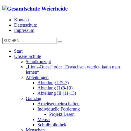
Kontakt
Datenschutz
Impressum
Start
Unsere Schule
Schulkonzept
„Lions-Quest“ oder „Erwachsen werden kann man
lernen“
Abteilungen
Abteilung I (5-7)
Abteilung II (8-10)
Abteilung III (11-13)
Ganztag
Arbeitsgemeinschaften
Individuelle Förderung
Projekt Lesen
Mensa
Schulbibliothek
Menschen