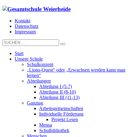
Kontakt
Datenschutz
Impressum
Start
Unsere Schule
Schulkonzept
„Lions-Quest“ oder „Erwachsen werden kann man
lernen“
Abteilungen
Abteilung I (5-7)
Abteilung II (8-10)
Abteilung III (11-13)
Ganztag
Arbeitsgemeinschaften
Individuelle Förderung
Projekt Lesen
Mensa
Schulbibliothek
Menschen