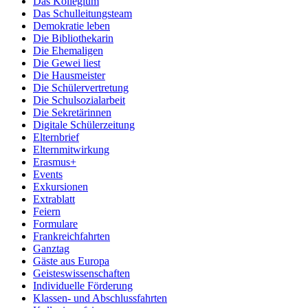
Das Kollegium
Das Schulleitungsteam
Demokratie leben
Die Bibliothekarin
Die Ehemaligen
Die Gewei liest
Die Hausmeister
Die Schülervertretung
Die Schulsozialarbeit
Die Sekretärinnen
Digitale Schülerzeitung
Elternbrief
Elternmitwirkung
Erasmus+
Events
Exkursionen
Extrablatt
Feiern
Formulare
Frankreichfahrten
Ganztag
Gäste aus Europa
Geisteswissenschaften
Individuelle Förderung
Klassen- und Abschlussfahrten