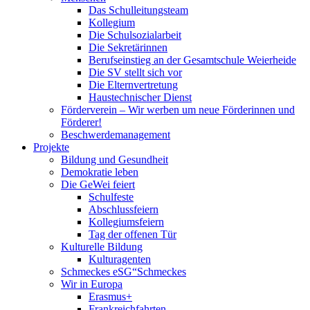
Das Schulleitungsteam
Kollegium
Die Schulsozialarbeit
Die Sekretärinnen
Berufseinstieg an der Gesamtschule Weierheide
Die SV stellt sich vor
Die Elternvertretung
Haustechnischer Dienst
Förderverein – Wir werben um neue Förderinnen und
Förderer!
Beschwerdemanagement
Projekte
Bildung und Gesundheit
Demokratie leben
Die GeWei feiert
Schulfeste
Abschlussfeiern
Kollegiumsfeiern
Tag der offenen Tür
Kulturelle Bildung
Kulturagenten
Schmeckes eSG“
Schmeckes
Wir in Europa
Erasmus+
Frankreichfahrten