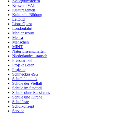
Kollegiumsfeiern
KreschTIVAL
Kulturagenten
Kulturelle Bildung
Leitbild
Lions Quest
Londonfahrt
Medienscouts
Mensa
Menschen
MINT
Naturwissenschaften
Niederlandeaustausch
Presseartikel
Projekt Lesen
Projekte
Schmeckes eSG
Schulbibliothek
Schule der Vielfalt
Schule im Stadtteil
Schule ohne Rassismus
Schule und Kirche
Schulfeste
Schulkonzept
Service