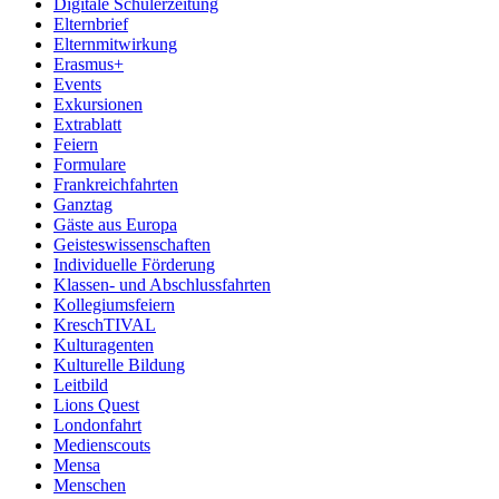
Digitale Schülerzeitung
Elternbrief
Elternmitwirkung
Erasmus+
Events
Exkursionen
Extrablatt
Feiern
Formulare
Frankreichfahrten
Ganztag
Gäste aus Europa
Geisteswissenschaften
Individuelle Förderung
Klassen- und Abschlussfahrten
Kollegiumsfeiern
KreschTIVAL
Kulturagenten
Kulturelle Bildung
Leitbild
Lions Quest
Londonfahrt
Medienscouts
Mensa
Menschen