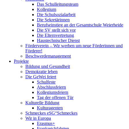
Das Schulleitungsteam
Kollegium
Die Schulsozialarbeit
Die Sekretärinnen
Berufseinstieg an der Gesamtschule Weierheide
Die SV stellt sich vor
Die Elternvertretung
Haustechnischer Dienst
Förderverein – Wir werben um neue Förderinnen und
Förderer!
Beschwerdemanagement
Projekte
Bildung und Gesundheit
Demokratie leben
Die GeWei feiert
Schulfeste
Abschlussfeiern
Kollegiumsfeiern
Tag der offenen Tür
Kulturelle Bildung
Kulturagenten
Schmeckes eSG“
Schmeckes
Wir in Europa
Erasmus+
Frankreichfahrten