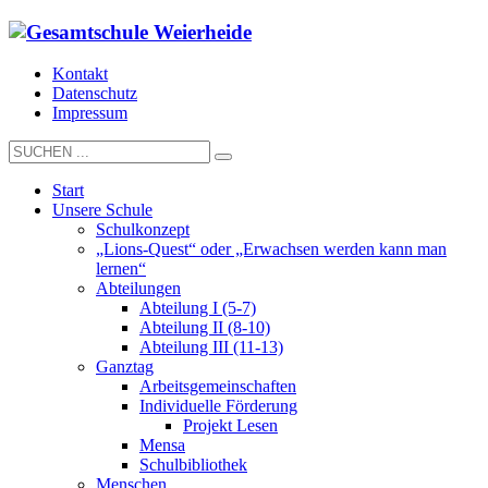
Kontakt
Datenschutz
Impressum
Start
Unsere Schule
Schulkonzept
„Lions-Quest“ oder „Erwachsen werden kann man
lernen“
Abteilungen
Abteilung I (5-7)
Abteilung II (8-10)
Abteilung III (11-13)
Ganztag
Arbeitsgemeinschaften
Individuelle Förderung
Projekt Lesen
Mensa
Schulbibliothek
Menschen