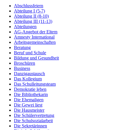
Abschlussfeiern
Abteilung I (5-7)
Abteilung II (8-10)
Abteilung III (11-13)
Abteilungen
AG-Angebot der Eltern
Amnesty International
Arbeitsgemeinschaften
Beratung
Beruf und Schule
Bildung und Gesundheit
Broschüren
Business
Danzigaustausch
Das Kollegium
Das Schulleitungsteam
Demokratie leben
Die Bibliothekarin
Die Ehemaligen
Die Gewei liest
Die Hausmeister
Die Schülervertretung
Die Schulsozialarbeit
Die Sekretärinnen