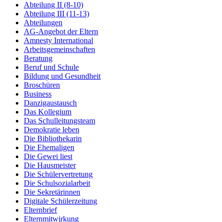
Abteilung II (8-10)
Abteilung III (11-13)
Abteilungen
AG-Angebot der Eltern
Amnesty International
Arbeitsgemeinschaften
Beratung
Beruf und Schule
Bildung und Gesundheit
Broschüren
Business
Danzigaustausch
Das Kollegium
Das Schulleitungsteam
Demokratie leben
Die Bibliothekarin
Die Ehemaligen
Die Gewei liest
Die Hausmeister
Die Schülervertretung
Die Schulsozialarbeit
Die Sekretärinnen
Digitale Schülerzeitung
Elternbrief
Elternmitwirkung