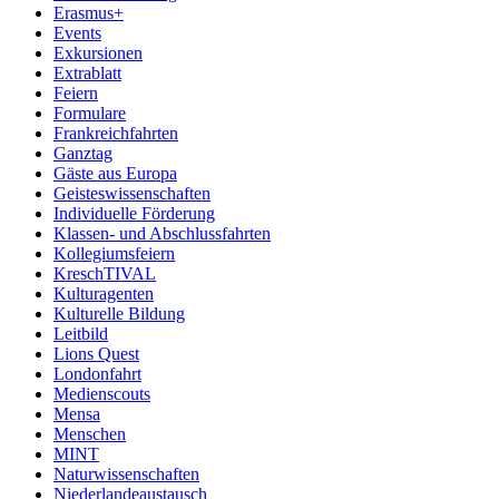
Erasmus+
Events
Exkursionen
Extrablatt
Feiern
Formulare
Frankreichfahrten
Ganztag
Gäste aus Europa
Geisteswissenschaften
Individuelle Förderung
Klassen- und Abschlussfahrten
Kollegiumsfeiern
KreschTIVAL
Kulturagenten
Kulturelle Bildung
Leitbild
Lions Quest
Londonfahrt
Medienscouts
Mensa
Menschen
MINT
Naturwissenschaften
Niederlandeaustausch