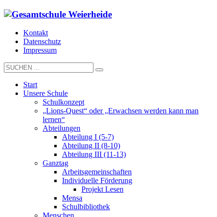
Kontakt
Datenschutz
Impressum
Start
Unsere Schule
Schulkonzept
„Lions-Quest“ oder „Erwachsen werden kann man
lernen“
Abteilungen
Abteilung I (5-7)
Abteilung II (8-10)
Abteilung III (11-13)
Ganztag
Arbeitsgemeinschaften
Individuelle Förderung
Projekt Lesen
Mensa
Schulbibliothek
Menschen