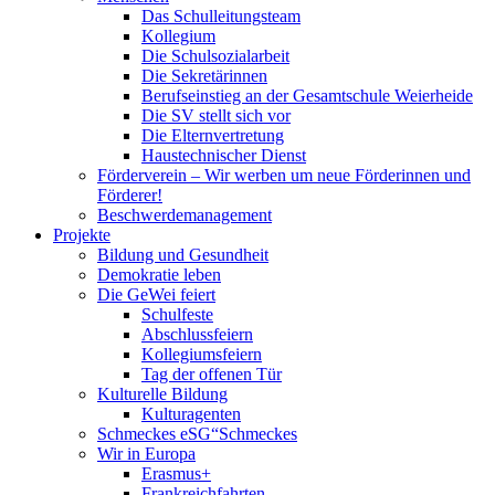
Das Schulleitungsteam
Kollegium
Die Schulsozialarbeit
Die Sekretärinnen
Berufseinstieg an der Gesamtschule Weierheide
Die SV stellt sich vor
Die Elternvertretung
Haustechnischer Dienst
Förderverein – Wir werben um neue Förderinnen und
Förderer!
Beschwerdemanagement
Projekte
Bildung und Gesundheit
Demokratie leben
Die GeWei feiert
Schulfeste
Abschlussfeiern
Kollegiumsfeiern
Tag der offenen Tür
Kulturelle Bildung
Kulturagenten
Schmeckes eSG“
Schmeckes
Wir in Europa
Erasmus+
Frankreichfahrten