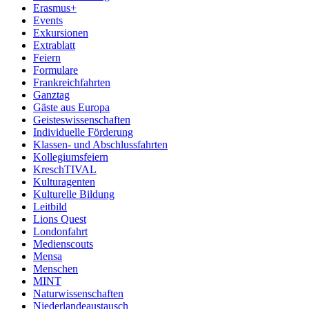
Erasmus+
Events
Exkursionen
Extrablatt
Feiern
Formulare
Frankreichfahrten
Ganztag
Gäste aus Europa
Geisteswissenschaften
Individuelle Förderung
Klassen- und Abschlussfahrten
Kollegiumsfeiern
KreschTIVAL
Kulturagenten
Kulturelle Bildung
Leitbild
Lions Quest
Londonfahrt
Medienscouts
Mensa
Menschen
MINT
Naturwissenschaften
Niederlandeaustausch