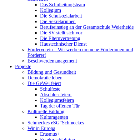
Das Schulleitungsteam
Kollegium
Die Schulsozialarbeit
Die Sekretärinnen
Berufseinstieg an der Gesamtschule Weierheide
Die SV stellt sich vor
Die Elternvertretung
Haustechnischer Dienst
Förderverein – Wir werben um neue Förderinnen und
Förderer!
Beschwerdemanagement
Projekte
Bildung und Gesundheit
Demokratie leben
Die GeWei feiert
Schulfeste
Abschlussfeiern
Kollegiumsfeiern
Tag der offenen Tür
Kulturelle Bildung
Kulturagenten
Schmeckes eSG“
Schmeckes
Wir in Europa
Erasmus+
Frankreichfahrten