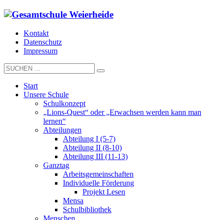
Kontakt
Datenschutz
Impressum
Start
Unsere Schule
Schulkonzept
„Lions-Quest“ oder „Erwachsen werden kann man
lernen“
Abteilungen
Abteilung I (5-7)
Abteilung II (8-10)
Abteilung III (11-13)
Ganztag
Arbeitsgemeinschaften
Individuelle Förderung
Projekt Lesen
Mensa
Schulbibliothek
Menschen