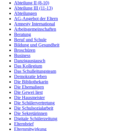
Abteilung II (8-10)
Abteilung III (11-13)
Abteilungen
AG-Angebot der Eltern
Amnesty International
Arbeitsgemeinschaften
Beratung
Beruf und Schule
Bildung und Gesundheit
Broschüren
Business
Danzigaustausch
Das Kollegium
Das Schulleitungsteam
Demokratie leben
Die Bibliothekarin
Die Ehemaligen
Die Gewei liest
Die Hausmeister
Die Schülervertretung
Die Schulsozialarbeit
Die Sekretärinnen
Digitale Schülerzeitung
Elternbrief
Elternmitwirkung