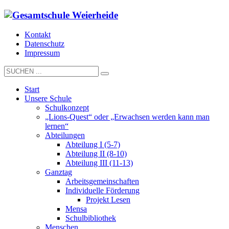
Kontakt
Datenschutz
Impressum
Start
Unsere Schule
Schulkonzept
„Lions-Quest“ oder „Erwachsen werden kann man
lernen“
Abteilungen
Abteilung I (5-7)
Abteilung II (8-10)
Abteilung III (11-13)
Ganztag
Arbeitsgemeinschaften
Individuelle Förderung
Projekt Lesen
Mensa
Schulbibliothek
Menschen