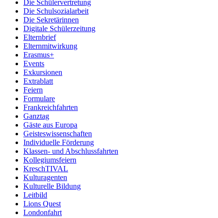
Die Schülervertretung
Die Schulsozialarbeit
Die Sekretärinnen
Digitale Schülerzeitung
Elternbrief
Elternmitwirkung
Erasmus+
Events
Exkursionen
Extrablatt
Feiern
Formulare
Frankreichfahrten
Ganztag
Gäste aus Europa
Geisteswissenschaften
Individuelle Förderung
Klassen- und Abschlussfahrten
Kollegiumsfeiern
KreschTIVAL
Kulturagenten
Kulturelle Bildung
Leitbild
Lions Quest
Londonfahrt