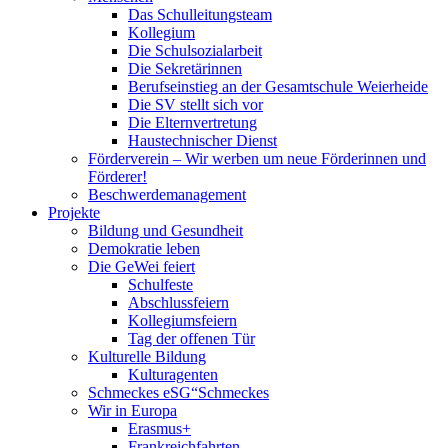
Das Schulleitungsteam
Kollegium
Die Schulsozialarbeit
Die Sekretärinnen
Berufseinstieg an der Gesamtschule Weierheide
Die SV stellt sich vor
Die Elternvertretung
Haustechnischer Dienst
Förderverein – Wir werben um neue Förderinnen und
Förderer!
Beschwerdemanagement
Projekte
Bildung und Gesundheit
Demokratie leben
Die GeWei feiert
Schulfeste
Abschlussfeiern
Kollegiumsfeiern
Tag der offenen Tür
Kulturelle Bildung
Kulturagenten
Schmeckes eSG“
Schmeckes
Wir in Europa
Erasmus+
Frankreichfahrten