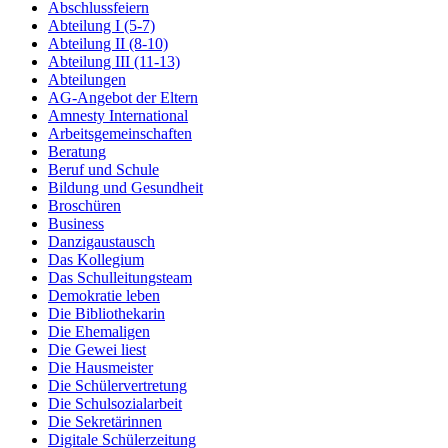
Abschlussfeiern
Abteilung I (5-7)
Abteilung II (8-10)
Abteilung III (11-13)
Abteilungen
AG-Angebot der Eltern
Amnesty International
Arbeitsgemeinschaften
Beratung
Beruf und Schule
Bildung und Gesundheit
Broschüren
Business
Danzigaustausch
Das Kollegium
Das Schulleitungsteam
Demokratie leben
Die Bibliothekarin
Die Ehemaligen
Die Gewei liest
Die Hausmeister
Die Schülervertretung
Die Schulsozialarbeit
Die Sekretärinnen
Digitale Schülerzeitung