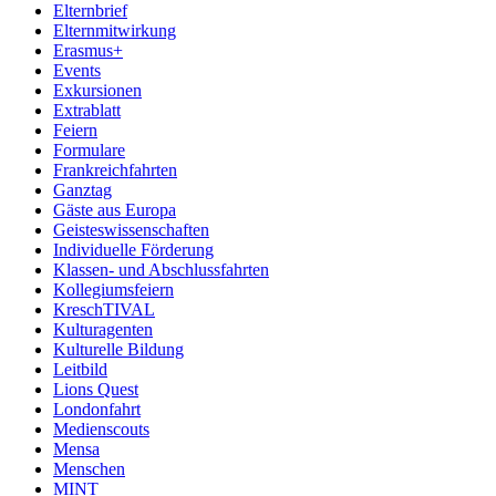
Elternbrief
Elternmitwirkung
Erasmus+
Events
Exkursionen
Extrablatt
Feiern
Formulare
Frankreichfahrten
Ganztag
Gäste aus Europa
Geisteswissenschaften
Individuelle Förderung
Klassen- und Abschlussfahrten
Kollegiumsfeiern
KreschTIVAL
Kulturagenten
Kulturelle Bildung
Leitbild
Lions Quest
Londonfahrt
Medienscouts
Mensa
Menschen
MINT