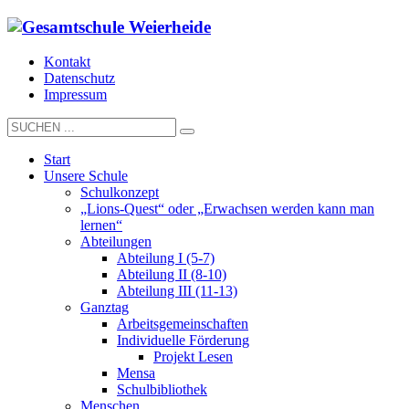
Kontakt
Datenschutz
Impressum
Start
Unsere Schule
Schulkonzept
„Lions-Quest“ oder „Erwachsen werden kann man
lernen“
Abteilungen
Abteilung I (5-7)
Abteilung II (8-10)
Abteilung III (11-13)
Ganztag
Arbeitsgemeinschaften
Individuelle Förderung
Projekt Lesen
Mensa
Schulbibliothek
Menschen