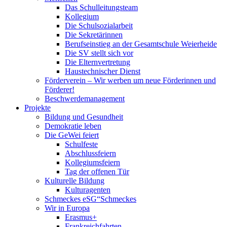
Das Schulleitungsteam
Kollegium
Die Schulsozialarbeit
Die Sekretärinnen
Berufseinstieg an der Gesamtschule Weierheide
Die SV stellt sich vor
Die Elternvertretung
Haustechnischer Dienst
Förderverein – Wir werben um neue Förderinnen und
Förderer!
Beschwerdemanagement
Projekte
Bildung und Gesundheit
Demokratie leben
Die GeWei feiert
Schulfeste
Abschlussfeiern
Kollegiumsfeiern
Tag der offenen Tür
Kulturelle Bildung
Kulturagenten
Schmeckes eSG“
Schmeckes
Wir in Europa
Erasmus+
Frankreichfahrten