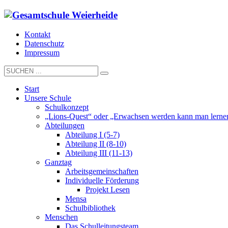
Kontakt
Datenschutz
Impressum
Start
Unsere Schule
Schulkonzept
„Lions-Quest“ oder „Erwachsen werden kann man lerne
Abteilungen
Abteilung I (5-7)
Abteilung II (8-10)
Abteilung III (11-13)
Ganztag
Arbeitsgemeinschaften
Individuelle Förderung
Projekt Lesen
Mensa
Schulbibliothek
Menschen
Das Schulleitungsteam