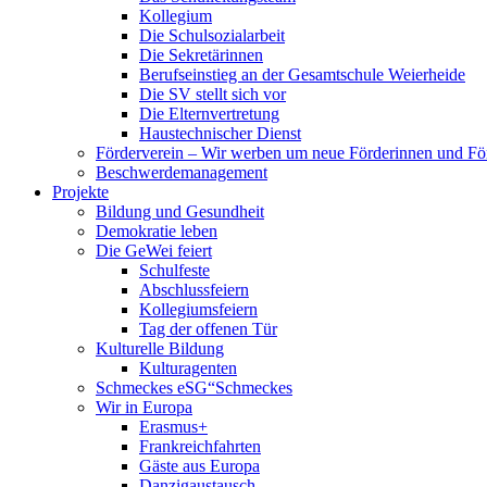
Kollegium
Die Schulsozialarbeit
Die Sekretärinnen
Berufseinstieg an der Gesamtschule Weierheide
Die SV stellt sich vor
Die Elternvertretung
Haustechnischer Dienst
Förderverein – Wir werben um neue Förderinnen und Fö
Beschwerdemanagement
Projekte
Bildung und Gesundheit
Demokratie leben
Die GeWei feiert
Schulfeste
Abschlussfeiern
Kollegiumsfeiern
Tag der offenen Tür
Kulturelle Bildung
Kulturagenten
Schmeckes eSG“
Schmeckes
Wir in Europa
Erasmus+
Frankreichfahrten
Gäste aus Europa
Danzigaustausch