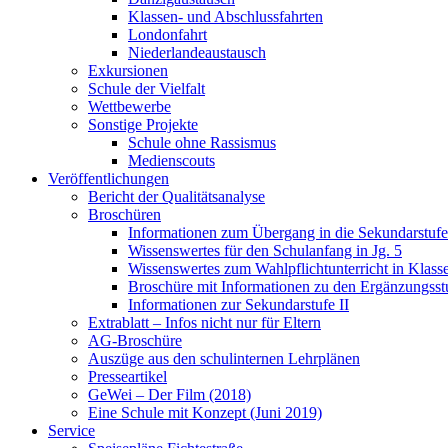
Klassen- und Abschlussfahrten
Londonfahrt
Niederlandeaustausch
Exkursionen
Schule der Vielfalt
Wettbewerbe
Sonstige Projekte
Schule ohne Rassismus
Medienscouts
Veröffentlichungen
Bericht der Qualitätsanalyse
Broschüren
Informationen zum Übergang in die Sekundarstufe 
Wissenswertes für den Schulanfang in Jg. 5
Wissenswertes zum Wahlpflichtunterricht in Klass
Broschüre mit Informationen zu den Ergänzungsst
Informationen zur Sekundarstufe II
Extrablatt – Infos nicht nur für Eltern
AG-Broschüre
Auszüge aus den schulinternen Lehrplänen
Presseartikel
GeWei – Der Film (2018)
Eine Schule mit Konzept (Juni 2019)
Service