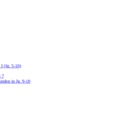
I (Jg. 5-10)
e 7
unden in Jg. 9-10