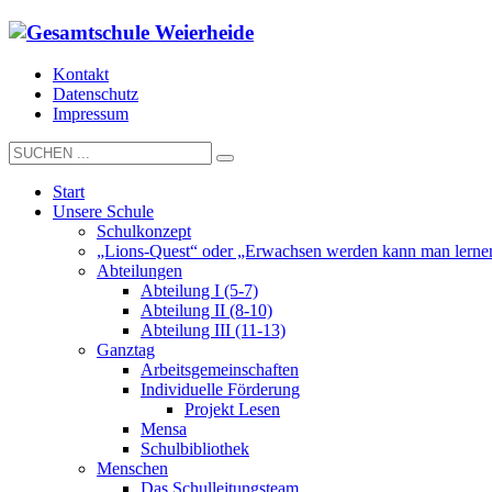
Kontakt
Datenschutz
Impressum
Start
Unsere Schule
Schulkonzept
„Lions-Quest“ oder „Erwachsen werden kann man lerne
Abteilungen
Abteilung I (5-7)
Abteilung II (8-10)
Abteilung III (11-13)
Ganztag
Arbeitsgemeinschaften
Individuelle Förderung
Projekt Lesen
Mensa
Schulbibliothek
Menschen
Das Schulleitungsteam