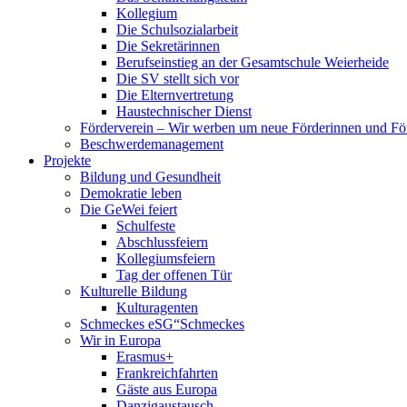
Kollegium
Die Schulsozialarbeit
Die Sekretärinnen
Berufseinstieg an der Gesamtschule Weierheide
Die SV stellt sich vor
Die Elternvertretung
Haustechnischer Dienst
Förderverein – Wir werben um neue Förderinnen und Fö
Beschwerdemanagement
Projekte
Bildung und Gesundheit
Demokratie leben
Die GeWei feiert
Schulfeste
Abschlussfeiern
Kollegiumsfeiern
Tag der offenen Tür
Kulturelle Bildung
Kulturagenten
Schmeckes eSG“
Schmeckes
Wir in Europa
Erasmus+
Frankreichfahrten
Gäste aus Europa
Danzigaustausch