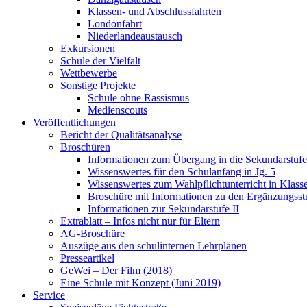
Klassen- und Abschlussfahrten
Londonfahrt
Niederlandeaustausch
Exkursionen
Schule der Vielfalt
Wettbewerbe
Sonstige Projekte
Schule ohne Rassismus
Medienscouts
Veröffentlichungen
Bericht der Qualitätsanalyse
Broschüren
Informationen zum Übergang in die Sekundarstufe 
Wissenswertes für den Schulanfang in Jg. 5
Wissenswertes zum Wahlpflichtunterricht in Klass
Broschüre mit Informationen zu den Ergänzungsst
Informationen zur Sekundarstufe II
Extrablatt – Infos nicht nur für Eltern
AG-Broschüre
Auszüge aus den schulinternen Lehrplänen
Presseartikel
GeWei – Der Film (2018)
Eine Schule mit Konzept (Juni 2019)
Service