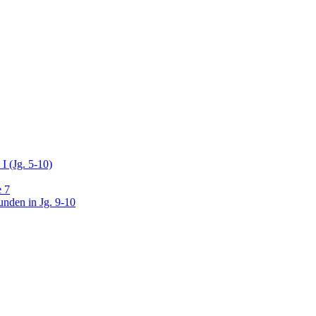
I (Jg. 5-10)
e 7
unden in Jg. 9-10