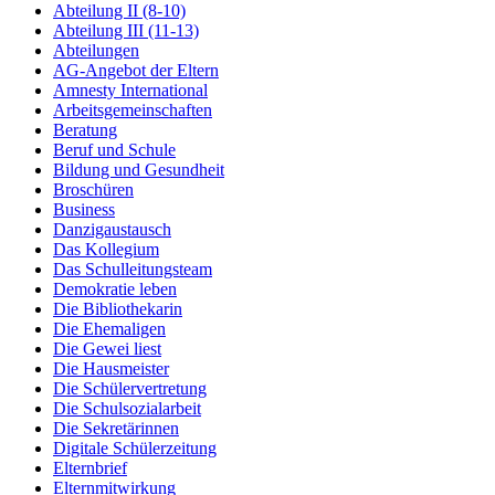
Abteilung II (8-10)
Abteilung III (11-13)
Abteilungen
AG-Angebot der Eltern
Amnesty International
Arbeitsgemeinschaften
Beratung
Beruf und Schule
Bildung und Gesundheit
Broschüren
Business
Danzigaustausch
Das Kollegium
Das Schulleitungsteam
Demokratie leben
Die Bibliothekarin
Die Ehemaligen
Die Gewei liest
Die Hausmeister
Die Schülervertretung
Die Schulsozialarbeit
Die Sekretärinnen
Digitale Schülerzeitung
Elternbrief
Elternmitwirkung