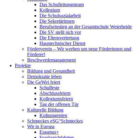
Das Schulleitungsteam
Kollegium
Die Schulsozialarbeit
Die Sekretärinnen
Berufseinstieg an der Gesamtschule Weierheide
Die SV stellt sich vor
Die Elternvertretung
Haustechnischer Dienst
Förderverein – Wir werben um neue Förderinnen und
Förderer!
Beschwerdemanagement
Projekte
Bildung und Gesundheit
Demokratie leben
Die GeWei feiert
Schulfeste
Abschlussfeiern
Kollegiumsfeiern
Tag der offenen Tür
Kulturelle Bildung
Kulturagenten
Schmeckes eSG“
Schmeckes
Wir in Europa
Erasmus+
Frankreichfahrten