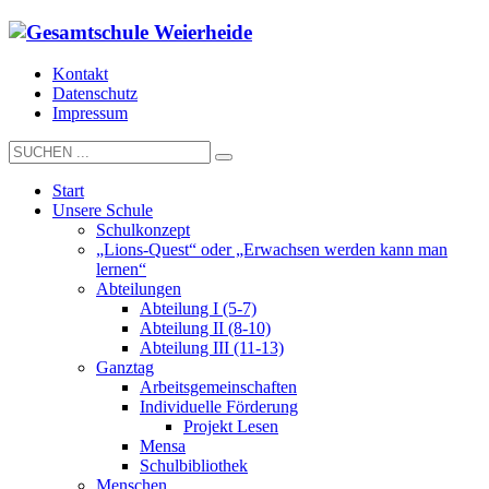
Kontakt
Datenschutz
Impressum
Start
Unsere Schule
Schulkonzept
„Lions-Quest“ oder „Erwachsen werden kann man
lernen“
Abteilungen
Abteilung I (5-7)
Abteilung II (8-10)
Abteilung III (11-13)
Ganztag
Arbeitsgemeinschaften
Individuelle Förderung
Projekt Lesen
Mensa
Schulbibliothek
Menschen