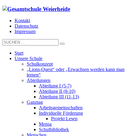
Kontakt
Datenschutz
Impressum
Start
Unsere Schule
Schulkonzept
„Lions-Quest“ oder „Erwachsen werden kann man
lernen“
Abteilungen
Abteilung I (5-7)
Abteilung II (8-10)
Abteilung III (11-13)
Ganztag
Arbeitsgemeinschaften
Individuelle Förderung
Projekt Lesen
Mensa
Schulbibliothek
Menschen