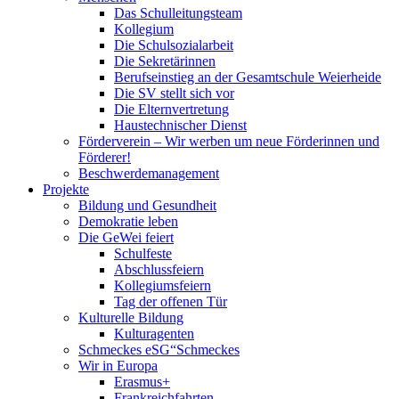
Das Schulleitungsteam
Kollegium
Die Schulsozialarbeit
Die Sekretärinnen
Berufseinstieg an der Gesamtschule Weierheide
Die SV stellt sich vor
Die Elternvertretung
Haustechnischer Dienst
Förderverein – Wir werben um neue Förderinnen und
Förderer!
Beschwerdemanagement
Projekte
Bildung und Gesundheit
Demokratie leben
Die GeWei feiert
Schulfeste
Abschlussfeiern
Kollegiumsfeiern
Tag der offenen Tür
Kulturelle Bildung
Kulturagenten
Schmeckes eSG“
Schmeckes
Wir in Europa
Erasmus+
Frankreichfahrten