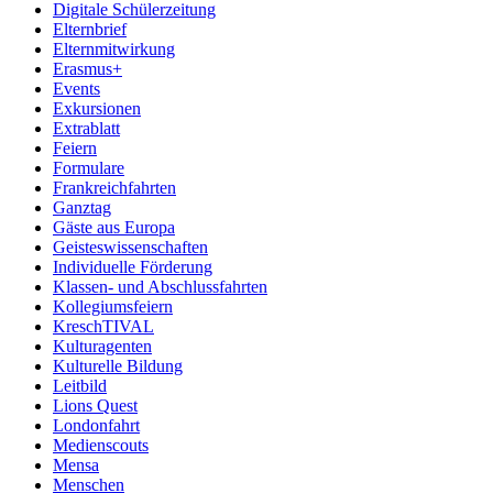
Digitale Schülerzeitung
Elternbrief
Elternmitwirkung
Erasmus+
Events
Exkursionen
Extrablatt
Feiern
Formulare
Frankreichfahrten
Ganztag
Gäste aus Europa
Geisteswissenschaften
Individuelle Förderung
Klassen- und Abschlussfahrten
Kollegiumsfeiern
KreschTIVAL
Kulturagenten
Kulturelle Bildung
Leitbild
Lions Quest
Londonfahrt
Medienscouts
Mensa
Menschen