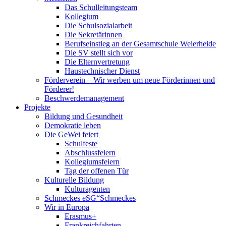
Das Schulleitungsteam
Kollegium
Die Schulsozialarbeit
Die Sekretärinnen
Berufseinstieg an der Gesamtschule Weierheide
Die SV stellt sich vor
Die Elternvertretung
Haustechnischer Dienst
Förderverein – Wir werben um neue Förderinnen und
Förderer!
Beschwerdemanagement
Projekte
Bildung und Gesundheit
Demokratie leben
Die GeWei feiert
Schulfeste
Abschlussfeiern
Kollegiumsfeiern
Tag der offenen Tür
Kulturelle Bildung
Kulturagenten
Schmeckes eSG“
Schmeckes
Wir in Europa
Erasmus+
Frankreichfahrten