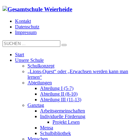
Kontakt
Datenschutz
Impressum
Start
Unsere Schule
Schulkonzept
„Lions-Quest“ oder „Erwachsen werden kann man
lernen“
Abteilungen
Abteilung I (5-7)
Abteilung II (8-10)
Abteilung III (11-13)
Ganztag
Arbeitsgemeinschaften
Individuelle Förderung
Projekt Lesen
Mensa
Schulbibliothek
Menschen