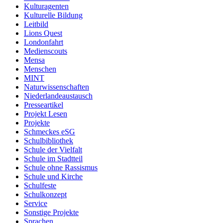
Kulturagenten
Kulturelle Bildung
Leitbild
Lions Quest
Londonfahrt
Medienscouts
Mensa
Menschen
MINT
Naturwissenschaften
Niederlandeaustausch
Presseartikel
Projekt Lesen
Projekte
Schmeckes eSG
Schulbibliothek
Schule der Vielfalt
Schule im Stadtteil
Schule ohne Rassismus
Schule und Kirche
Schulfeste
Schulkonzept
Service
Sonstige Projekte
Sprachen