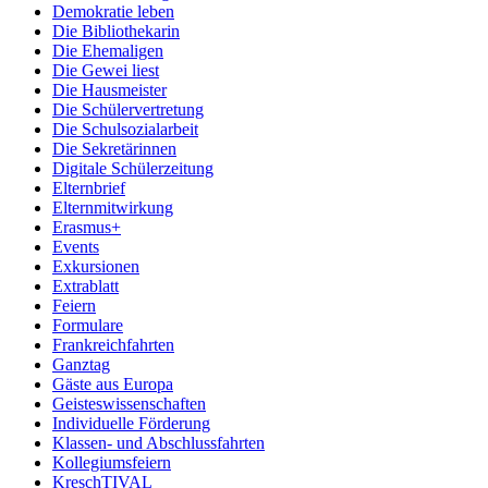
Demokratie leben
Die Bibliothekarin
Die Ehemaligen
Die Gewei liest
Die Hausmeister
Die Schülervertretung
Die Schulsozialarbeit
Die Sekretärinnen
Digitale Schülerzeitung
Elternbrief
Elternmitwirkung
Erasmus+
Events
Exkursionen
Extrablatt
Feiern
Formulare
Frankreichfahrten
Ganztag
Gäste aus Europa
Geisteswissenschaften
Individuelle Förderung
Klassen- und Abschlussfahrten
Kollegiumsfeiern
KreschTIVAL