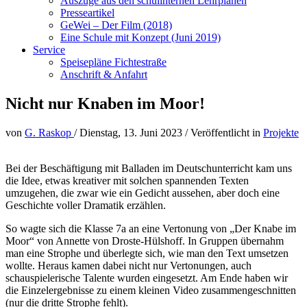
Auszüge aus den schulinternen Lehrplänen
Presseartikel
GeWei – Der Film (2018)
Eine Schule mit Konzept (Juni 2019)
Service
Speisepläne Fichtestraße
Anschrift & Anfahrt
Nicht nur Knaben im Moor!
von
G. Raskop
/
Dienstag, 13. Juni 2023
/
Veröffentlicht in
Projekte
Bei der Beschäftigung mit Balladen im Deutschunterricht kam uns
die Idee, etwas kreativer mit solchen spannenden Texten
umzugehen, die zwar wie ein Gedicht aussehen, aber doch eine
Geschichte voller Dramatik erzählen.
So wagte sich die Klasse 7a an eine Vertonung von „Der Knabe im
Moor“ von Annette von Droste-Hülshoff. In Gruppen übernahm
man eine Strophe und überlegte sich, wie man den Text umsetzen
wollte. Heraus kamen dabei nicht nur Vertonungen, auch
schauspielerische Talente wurden eingesetzt. Am Ende haben wir
die Einzelergebnisse zu einem kleinen Video zusammengeschnitten
(nur die dritte Strophe fehlt).