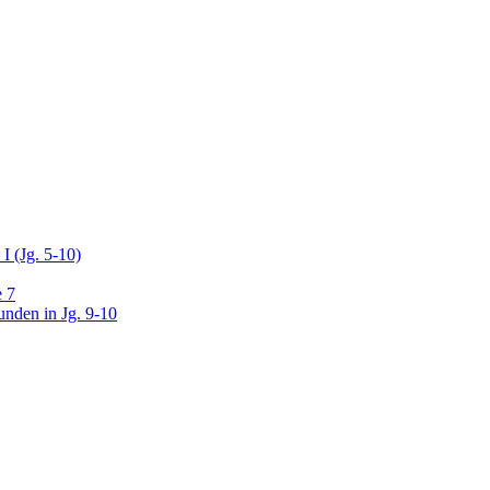
I (Jg. 5-10)
e 7
unden in Jg. 9-10