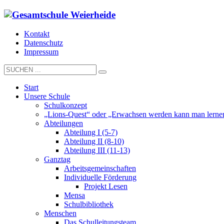
Kontakt
Datenschutz
Impressum
Start
Unsere Schule
Schulkonzept
„Lions-Quest“ oder „Erwachsen werden kann man lerne
Abteilungen
Abteilung I (5-7)
Abteilung II (8-10)
Abteilung III (11-13)
Ganztag
Arbeitsgemeinschaften
Individuelle Förderung
Projekt Lesen
Mensa
Schulbibliothek
Menschen
Das Schulleitungsteam