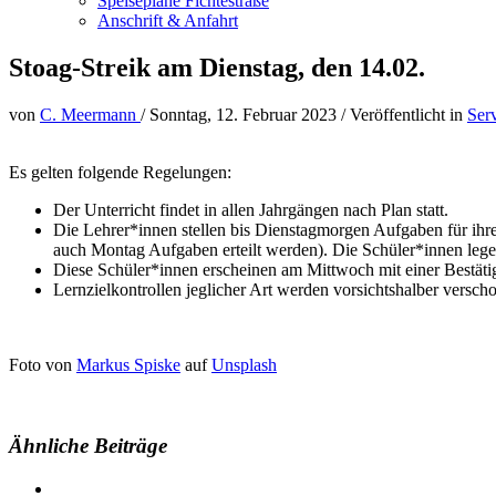
Speisepläne Fichtestraße
Anschrift & Anfahrt
Stoag-Streik am Dienstag, den 14.02.
von
C. Meermann
/
Sonntag, 12. Februar 2023
/
Veröffentlicht in
Ser
Es gelten folgende Regelungen:
Der Unterricht findet in allen Jahrgängen nach Plan statt.
Die Lehrer*innen stellen bis Dienstagmorgen Aufgaben für ihr
auch Montag Aufgaben erteilt werden). Die Schüler*innen legen 
Diese Schüler*innen erscheinen am Mittwoch mit einer Bestätigu
Lernzielkontrollen jeglicher Art werden vorsichtshalber versch
Foto von
Markus Spiske
auf
Unsplash
Ähnliche Beiträge