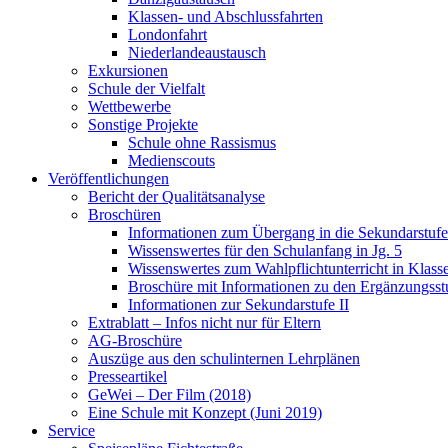
Klassen- und Abschlussfahrten
Londonfahrt
Niederlandeaustausch
Exkursionen
Schule der Vielfalt
Wettbewerbe
Sonstige Projekte
Schule ohne Rassismus
Medienscouts
Veröffentlichungen
Bericht der Qualitätsanalyse
Broschüren
Informationen zum Übergang in die Sekundarstufe 
Wissenswertes für den Schulanfang in Jg. 5
Wissenswertes zum Wahlpflichtunterricht in Klass
Broschüre mit Informationen zu den Ergänzungsst
Informationen zur Sekundarstufe II
Extrablatt – Infos nicht nur für Eltern
AG-Broschüre
Auszüge aus den schulinternen Lehrplänen
Presseartikel
GeWei – Der Film (2018)
Eine Schule mit Konzept (Juni 2019)
Service