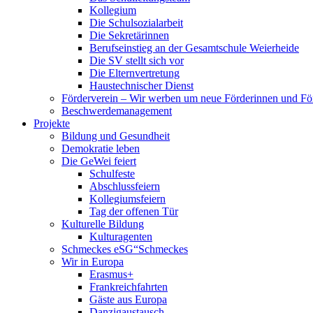
Kollegium
Die Schulsozialarbeit
Die Sekretärinnen
Berufseinstieg an der Gesamtschule Weierheide
Die SV stellt sich vor
Die Elternvertretung
Haustechnischer Dienst
Förderverein – Wir werben um neue Förderinnen und Fö
Beschwerdemanagement
Projekte
Bildung und Gesundheit
Demokratie leben
Die GeWei feiert
Schulfeste
Abschlussfeiern
Kollegiumsfeiern
Tag der offenen Tür
Kulturelle Bildung
Kulturagenten
Schmeckes eSG“
Schmeckes
Wir in Europa
Erasmus+
Frankreichfahrten
Gäste aus Europa
Danzigaustausch