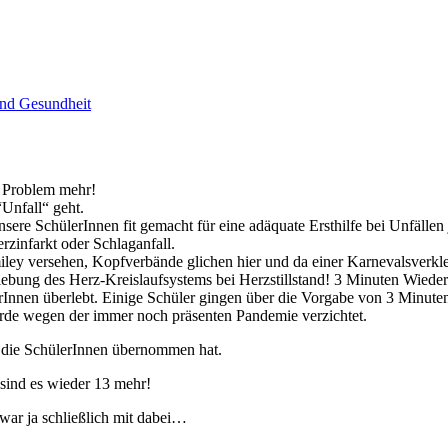
nd Gesundheit
 Problem mehr!
Unfall“ geht.
nsere SchülerInnen fit gemacht für eine adäquate Ersthilfe bei Unfällen
rzinfarkt oder Schlaganfall.
ley versehen, Kopfverbände glichen hier und da einer Karnevalsverklei
ebung des Herz-Kreislaufsystems bei Herzstillstand! 3 Minuten Wiederb
Innen überlebt. Einige Schüler gingen über die Vorgabe von 3 Minuten 
rde wegen der immer noch präsenten Pandemie verzichtet.
r die SchülerInnen übernommen hat.
 sind es wieder 13 mehr!
 war ja schließlich mit dabei…