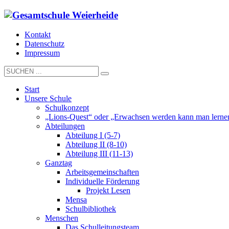
Kontakt
Datenschutz
Impressum
Start
Unsere Schule
Schulkonzept
„Lions-Quest“ oder „Erwachsen werden kann man lerne
Abteilungen
Abteilung I (5-7)
Abteilung II (8-10)
Abteilung III (11-13)
Ganztag
Arbeitsgemeinschaften
Individuelle Förderung
Projekt Lesen
Mensa
Schulbibliothek
Menschen
Das Schulleitungsteam