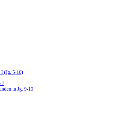
I (Jg. 5-10)
e 7
unden in Jg. 9-10