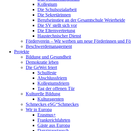
Kollegium
Die Schulsozialarbeit
Die Sekretärinnen
Berufseinstieg an der Gesamtschule Weierheide
Die SV stellt sich vor
Die Elternvertretung
Haustechnischer Dienst
Förderverein – Wir werben um neue Förderinnen und Fö
Beschwerdemanagement
Projekte
Bildung und Gesundheit
Demokratie leben
Die GeWei feiert
Schulfeste
Abschlussfeiern
Kollegiumsfeiern
Tag der offenen Tür
Kulturelle Bildung
Kulturagenten
Schmeckes eSG“
Schmeckes
Wir in Europa
Erasmus+
Frankreichfahrten
Gäste aus Europa
Danzigaustausch