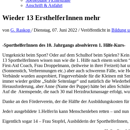
Speisepläne Fichtestraße
Anschrift & Anfahrt
Wieder 13 ErsthelferInnen mehr
von
G. Raskop
/
Dienstag, 07. Juni 2022
/
Veröffentlicht in
Bildung u
-SporthelferInnen des 10. Jahrgangs absolvieren 1. Hilfe-Kurs-
Umgeknickt beim Sport? Oder auf dem Schulhof beim Spielen? Kein
13 SporthelferInnen wissen nun wie die 1. Hilfe nach einem solchen “
First-Aid Coach, Frau Droppelmann, (teilweise in ihrer Freizeit) hat u
(Sonnenstich, Verbrennungen etc.) aber auch schwerenn Fälle, wie He
Verbände wurden ausprobiert, Fingerverbände für die Kleinen mit Smi
immer wieder geübte „Stabile Seitenlage“ und natürlich die Wiederbel
Herausforderung, aber Anne (Name der Puppe) hätte bei allen Schüler
Auf die Atemspende, die nach 30 mal Herzdruckmassage erfolgt, wu
Danke an den Förderverein, der die Hälfte der Ausbildungskosten fü
Jede/r ausgebildete 1.Helfer/in kann Menschenleben retten – und nun
Eigentlich sogar 14 – Frau Stopfel, Ausbilderin der SporthelferInnen,