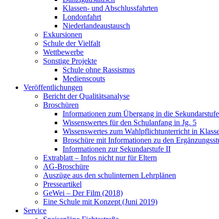
Klassen- und Abschlussfahrten
Londonfahrt
Niederlandeaustausch
Exkursionen
Schule der Vielfalt
Wettbewerbe
Sonstige Projekte
Schule ohne Rassismus
Medienscouts
Veröffentlichungen
Bericht der Qualitätsanalyse
Broschüren
Informationen zum Übergang in die Sekundarstufe 
Wissenswertes für den Schulanfang in Jg. 5
Wissenswertes zum Wahlpflichtunterricht in Klass
Broschüre mit Informationen zu den Ergänzungsst
Informationen zur Sekundarstufe II
Extrablatt – Infos nicht nur für Eltern
AG-Broschüre
Auszüge aus den schulinternen Lehrplänen
Presseartikel
GeWei – Der Film (2018)
Eine Schule mit Konzept (Juni 2019)
Service