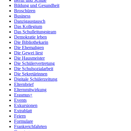
Beruf und Schule
Bildung und Gesundheit
Broschüren
Business
Danzigaustausch
Das Kollegium
Das Schulleitungsteam
Demokratie leben
Die Bibliothekarin
Die Ehemaligen
Die Gewei liest
Die Hausmeister
Die Schülervertretung
Die Schulsozialarbeit
Die Sekretärinnen
Digitale Schülerzeitung
Elternbrief
Elternmitwirkung
Erasmus+
Events
Exkursionen
Extrablatt
Feiern
Formulare
Frankreichfahrten