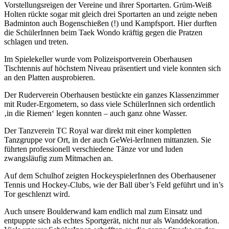
Vorstellungsreigen der Vereine und ihrer Sportarten. Grüm-Weiß
Holten rückte sogar mit gleich drei Sportarten an und zeigte neben
Badminton auch Bogenschießen (!) und Kampfsport. Hier durften
die SchülerInnen beim Taek Wondo kräftig gegen die Pratzen
schlagen und treten.
Im Spielekeller wurde vom Polizeisportverein Oberhausen
Tischtennis auf höchstem Niveau präsentiert und viele konnten sich
an den Platten ausprobieren.
Der Ruderverein Oberhausen bestückte ein ganzes Klassenzimmer
mit Ruder-Ergometern, so dass viele SchülerInnen sich ordentlich
‚in die Riemen‘ legen konnten – auch ganz ohne Wasser.
Der Tanzverein TC Royal war direkt mit einer kompletten
Tanzgruppe vor Ort, in der auch GeWei-lerInnen mittanzten. Sie
führten professionell verschiedene Tänze vor und luden
zwangsläufig zum Mitmachen an.
Auf dem Schulhof zeigten HockeyspielerInnen des Oberhausener
Tennis und Hockey-Clubs, wie der Ball über’s Feld geführt und in’s
Tor geschlenzt wird.
Auch unsere Boulderwand kam endlich mal zum Einsatz und
entpuppte sich als echtes Sportgerät, nicht nur als Wanddekoration.