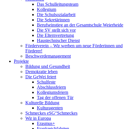
Das Schulleitungsteam
Kollegium
Die Schulsozialarbeit
Die Sekretärinnen
Berufseinstieg an der Gesamtschule Weierheide
Die SV stellt sich vor
Die Elternvertretung
Haustechnischer Dienst
Förderverein – Wir werben um neue Förderinnen und
Förderer!
Beschwerdemanagement
Projekte
Bildung und Gesundheit
Demokratie leben
Die GeWei feiert
Schulfeste
Abschlussfeiern
Kollegiumsfeiern
Tag der offenen Tür
Kulturelle Bildung
Kulturagenten
Schmeckes eSG“
Schmeckes
Wir in Europa
Erasmus+
Frankreichfahrten