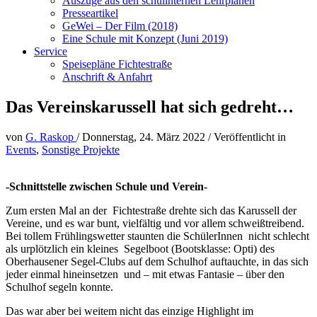
Auszüge aus den schulinternen Lehrplänen
Presseartikel
GeWei – Der Film (2018)
Eine Schule mit Konzept (Juni 2019)
Service
Speisepläne Fichtestraße
Anschrift & Anfahrt
Das Vereinskarussell hat sich gedreht…
von
G. Raskop
/
Donnerstag, 24. März 2022
/
Veröffentlicht in
Events
,
Sonstige Projekte
-Schnittstelle zwischen Schule und Verein-
Zum ersten Mal an der Fichtestraße drehte sich das Karussell der
Vereine, und es war bunt, vielfältig und vor allem schweißtreibend.
Bei tollem Frühlingswetter staunten die SchülerInnen nicht schlecht
als urplötzlich ein kleines Segelboot (Bootsklasse: Opti) des
Oberhausener Segel-Clubs auf dem Schulhof auftauchte, in das sich
jeder einmal hineinsetzen und – mit etwas Fantasie – über den
Schulhof segeln konnte.
Das war aber bei weitem nicht das einzige Highlight im