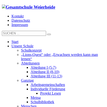
Kontakt
Datenschutz
Impressum
Start
Unsere Schule
Schulkonzept
„Lions-Quest“ oder „Erwachsen werden kann man
lernen“
Abteilungen
Abteilung I (5-7)
Abteilung II (8-10)
Abteilung III (11-13)
Ganztag
Arbeitsgemeinschaften
Individuelle Förderung
Projekt Lesen
Mensa
Schulbibliothek
Menschen