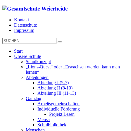
Kontakt
Datenschutz
Impressum
Start
Unsere Schule
Schulkonzept
„Lions-Quest“ oder „Erwachsen werden kann man
lernen“
Abteilungen
Abteilung I (5-7)
Abteilung II (8-10)
Abteilung III (11-13)
Ganztag
Arbeitsgemeinschaften
Individuelle Förderung
Projekt Lesen
Mensa
Schulbibliothek
Menschen