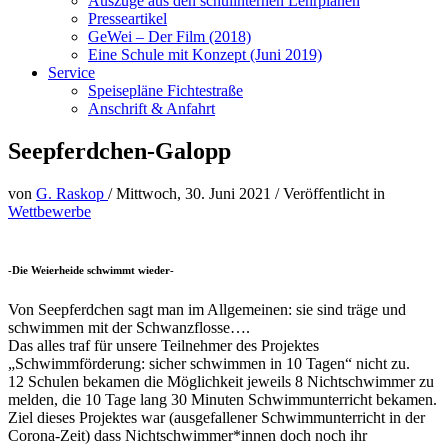
Auszüge aus den schulinternen Lehrplänen
Presseartikel
GeWei – Der Film (2018)
Eine Schule mit Konzept (Juni 2019)
Service
Speisepläne Fichtestraße
Anschrift & Anfahrt
Seepferdchen-Galopp
von
G. Raskop
/
Mittwoch, 30. Juni 2021
/
Veröffentlicht in
Wettbewerbe
-Die Weierheide schwimmt wieder-
Von Seepferdchen sagt man im Allgemeinen: sie sind träge und
schwimmen mit der Schwanzflosse….
Das alles traf für unsere Teilnehmer des Projektes
„Schwimmförderung: sicher schwimmen in 10 Tagen“ nicht zu.
12 Schulen bekamen die Möglichkeit jeweils 8 Nichtschwimmer zu
melden, die 10 Tage lang 30 Minuten Schwimmunterricht bekamen.
Ziel dieses Projektes war (ausgefallener Schwimmunterricht in der
Corona-Zeit) dass Nichtschwimmer*innen doch noch ihr