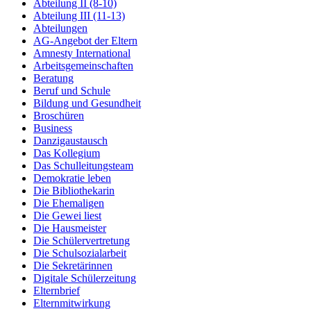
Abteilung II (8-10)
Abteilung III (11-13)
Abteilungen
AG-Angebot der Eltern
Amnesty International
Arbeitsgemeinschaften
Beratung
Beruf und Schule
Bildung und Gesundheit
Broschüren
Business
Danzigaustausch
Das Kollegium
Das Schulleitungsteam
Demokratie leben
Die Bibliothekarin
Die Ehemaligen
Die Gewei liest
Die Hausmeister
Die Schülervertretung
Die Schulsozialarbeit
Die Sekretärinnen
Digitale Schülerzeitung
Elternbrief
Elternmitwirkung