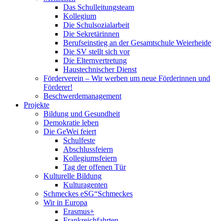
Das Schulleitungsteam
Kollegium
Die Schulsozialarbeit
Die Sekretärinnen
Berufseinstieg an der Gesamtschule Weierheide
Die SV stellt sich vor
Die Elternvertretung
Haustechnischer Dienst
Förderverein – Wir werben um neue Förderinnen und
Förderer!
Beschwerdemanagement
Projekte
Bildung und Gesundheit
Demokratie leben
Die GeWei feiert
Schulfeste
Abschlussfeiern
Kollegiumsfeiern
Tag der offenen Tür
Kulturelle Bildung
Kulturagenten
Schmeckes eSG“
Schmeckes
Wir in Europa
Erasmus+
Frankreichfahrten