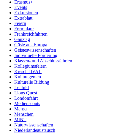
Erasmus+
Events
Exkursionen
Extrablatt
Feiern
Formulare
Frankreichfahrten
Ganztag
Gäste aus Europa
Geisteswissenschaften
Individuelle Förderung
Klassen- und Abschlussfahrten
Kollegiumsfeiern
KreschTIVAL
Kulturagenten
Kulturelle Bildung
Leitbild
Lions Quest
Londonfahrt
Medienscouts
Mensa
Menschen
MINT
Naturwissenschaften
Niederlandeaustausch