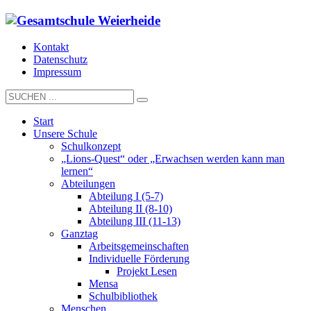
Kontakt
Datenschutz
Impressum
Start
Unsere Schule
Schulkonzept
„Lions-Quest“ oder „Erwachsen werden kann man
lernen“
Abteilungen
Abteilung I (5-7)
Abteilung II (8-10)
Abteilung III (11-13)
Ganztag
Arbeitsgemeinschaften
Individuelle Förderung
Projekt Lesen
Mensa
Schulbibliothek
Menschen