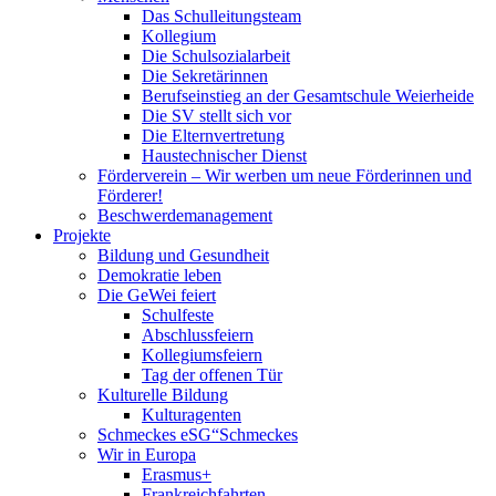
Das Schulleitungsteam
Kollegium
Die Schulsozialarbeit
Die Sekretärinnen
Berufseinstieg an der Gesamtschule Weierheide
Die SV stellt sich vor
Die Elternvertretung
Haustechnischer Dienst
Förderverein – Wir werben um neue Förderinnen und
Förderer!
Beschwerdemanagement
Projekte
Bildung und Gesundheit
Demokratie leben
Die GeWei feiert
Schulfeste
Abschlussfeiern
Kollegiumsfeiern
Tag der offenen Tür
Kulturelle Bildung
Kulturagenten
Schmeckes eSG“
Schmeckes
Wir in Europa
Erasmus+
Frankreichfahrten