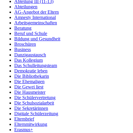
Abteilung III (11-13)
Abteilungen
AG-Angebot der Eltern
Amnesty International
Arbeitsgemeinschaften
Beratung
Beruf und Schule
Bildung und Gesundheit
Broschüren
Business
Danzigaustausch
Das Kollegium
Das Schulleitungsteam
Demokratie leben
Die Bibliothekarin
Die Ehemaligen
Die Gewei liest
Die Hausmeister
Die Schülervertretung
Die Schulsozialarbeit
Die Sekretärinnen
Digitale Schülerzeitung
Elternbrief
Elternmitwirkung
Erasmus+