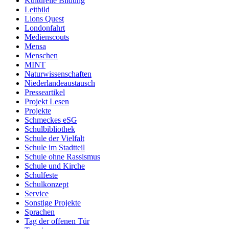
Kulturelle Bildung
Leitbild
Lions Quest
Londonfahrt
Medienscouts
Mensa
Menschen
MINT
Naturwissenschaften
Niederlandeaustausch
Presseartikel
Projekt Lesen
Projekte
Schmeckes eSG
Schulbibliothek
Schule der Vielfalt
Schule im Stadtteil
Schule ohne Rassismus
Schule und Kirche
Schulfeste
Schulkonzept
Service
Sonstige Projekte
Sprachen
Tag der offenen Tür