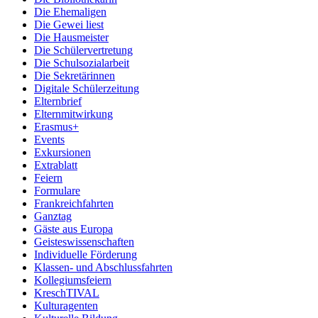
Die Ehemaligen
Die Gewei liest
Die Hausmeister
Die Schülervertretung
Die Schulsozialarbeit
Die Sekretärinnen
Digitale Schülerzeitung
Elternbrief
Elternmitwirkung
Erasmus+
Events
Exkursionen
Extrablatt
Feiern
Formulare
Frankreichfahrten
Ganztag
Gäste aus Europa
Geisteswissenschaften
Individuelle Förderung
Klassen- und Abschlussfahrten
Kollegiumsfeiern
KreschTIVAL
Kulturagenten