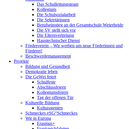
Das Schulleitungsteam
Kollegium
Die Schulsozialarbeit
Die Sekretärinnen
Berufseinstieg an der Gesamtschule Weierheide
Die SV stellt sich vor
Die Elternvertretung
Haustechnischer Dienst
Förderverein – Wir werben um neue Förderinnen und
Förderer!
Beschwerdemanagement
Projekte
Bildung und Gesundheit
Demokratie leben
Die GeWei feiert
Schulfeste
Abschlussfeiern
Kollegiumsfeiern
Tag der offenen Tür
Kulturelle Bildung
Kulturagenten
Schmeckes eSG“
Schmeckes
Wir in Europa
Erasmus+
Frankreichfahrten