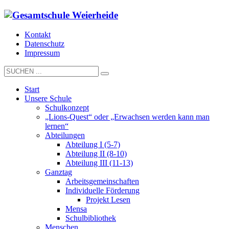
Kontakt
Datenschutz
Impressum
Start
Unsere Schule
Schulkonzept
„Lions-Quest“ oder „Erwachsen werden kann man
lernen“
Abteilungen
Abteilung I (5-7)
Abteilung II (8-10)
Abteilung III (11-13)
Ganztag
Arbeitsgemeinschaften
Individuelle Förderung
Projekt Lesen
Mensa
Schulbibliothek
Menschen