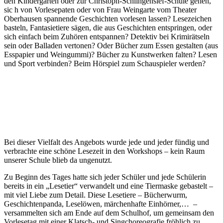
den Kindergarten oder zur Christoph-Schlingensief-Schule gehen,
sic h von Vorlesepaten oder von Frau Weingarte vom Theater
Oberhausen spannende Geschichten vorlesen lassen? Lesezeichen
basteln, Fantasietiere sägen, die aus Geschichten entspringen, oder
sich einfach beim Zuhören entspannen? Detektiv bei Krimirätseln
sein oder Balladen vertonen? Oder Bücher zum Essen gestalten (aus
Esspapier und Weingummi)? Bücher zu Kunstwerken falten? Lesen
und Sport verbinden? Beim Hörspiel zum Schauspieler werden?
Bei dieser Vielfalt des Angebots wurde jede und jeder fündig und
verbrachte eine schöne Lesezeit in den Workshops – kein Raum
unserer Schule blieb da ungenutzt.
Zu Beginn des Tages hatte sich jeder Schüler und jede Schülerin
bereits in ein „Lesetier“ verwandelt und eine Tiermaske gebastelt –
mit viel Liebe zum Detail. Diese Lesetiere – Bücherwurm,
Geschichtenpanda, Leselöwen, märchenhafte Einhörner,… –
versammelten sich am Ende auf dem Schulhof, um gemeinsam den
Vorlesetag mit einer Klatsch- und Singchoreografie fröhlich zu