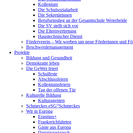
Kollegium
Die Schulsozialarbeit
Die Sekretärinnen
Berufseinstieg an der Gesamtschule Weierheide
Die SV stellt sich vor
Die Elternvertretung
Haustechnischer Dienst
Förderverein – Wir werben um neue Förderinnen und Fö
Beschwerdemanagement
Projekte
Bildung und Gesundheit
Demokratie leben
Die GeWei feiert
Schulfeste
Abschlussfeiern
Kollegiumsfeiern
Tag der offenen Tür
Kulturelle Bildung
Kulturagenten
Schmeckes eSG“
Schmeckes
Wir in Europa
Erasmus+
Frankreichfahrten
Gäste aus Europa
Danzigaustausch