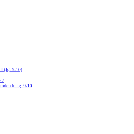
I (Jg. 5-10)
e 7
unden in Jg. 9-10