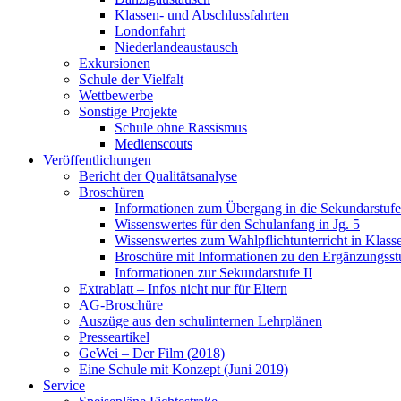
Klassen- und Abschlussfahrten
Londonfahrt
Niederlandeaustausch
Exkursionen
Schule der Vielfalt
Wettbewerbe
Sonstige Projekte
Schule ohne Rassismus
Medienscouts
Veröffentlichungen
Bericht der Qualitätsanalyse
Broschüren
Informationen zum Übergang in die Sekundarstufe 
Wissenswertes für den Schulanfang in Jg. 5
Wissenswertes zum Wahlpflichtunterricht in Klass
Broschüre mit Informationen zu den Ergänzungsst
Informationen zur Sekundarstufe II
Extrablatt – Infos nicht nur für Eltern
AG-Broschüre
Auszüge aus den schulinternen Lehrplänen
Presseartikel
GeWei – Der Film (2018)
Eine Schule mit Konzept (Juni 2019)
Service