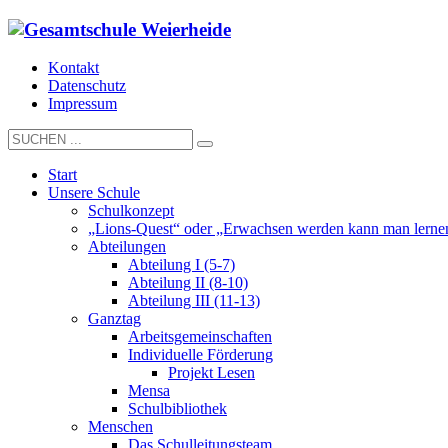
Kontakt
Datenschutz
Impressum
Start
Unsere Schule
Schulkonzept
„Lions-Quest“ oder „Erwachsen werden kann man lerne
Abteilungen
Abteilung I (5-7)
Abteilung II (8-10)
Abteilung III (11-13)
Ganztag
Arbeitsgemeinschaften
Individuelle Förderung
Projekt Lesen
Mensa
Schulbibliothek
Menschen
Das Schulleitungsteam