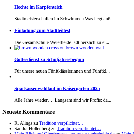
Hechte im Karpfenteich
Stadtmeisterschaften im Schwimmen Was liegt auß...
Einladung zum Stadtteilfest
Die Gesamtschule Weierheide lädt herzlich zu ei...
Gottesdienst zu Schuljahresbeginn
Für unsere neuen Fünftklässlerinnen und Fünftkl...
Sparkassenwaldlauf im Kaisergarten 2025
Alle Jahre wieder…. Langsam sind wir Profis: da...
Neueste Kommentare
R. Alings
zu
Tradition verpflichtet…
Sandra Hollenberg
zu
Tradition verpflichtet…
Mein Blick auf Oberhausen ‹ www.ge-weierheide.de
zu
Mein B