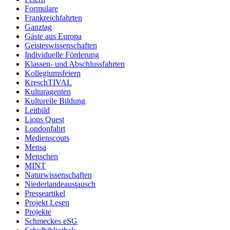
Formulare
Frankreichfahrten
Ganztag
Gäste aus Europa
Geisteswissenschaften
Individuelle Förderung
Klassen- und Abschlussfahrten
Kollegiumsfeiern
KreschTIVAL
Kulturagenten
Kulturelle Bildung
Leitbild
Lions Quest
Londonfahrt
Medienscouts
Mensa
Menschen
MINT
Naturwissenschaften
Niederlandeaustausch
Presseartikel
Projekt Lesen
Projekte
Schmeckes eSG