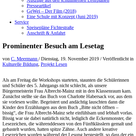
Auszüge aus den schulinternen Lehrplänen
Presseartikel
GeWei – Der Film (2018)
Eine Schule mit Konzept (Juni 2019)
Service
Speisepläne Fichtestraße
Anschrift & Anfahrt
Prominenter Besuch am Lesetag
von
C. Meermann
/
Dienstag, 19. November 2019
/
Veröffentlicht in
Kulturelle Bildung
,
Projekt Lesen
Als am Freitag die Workshops starteten, staunten die Schülerinnen
und Schüler des 5. Jahrgangs nicht schlecht, als unsere
Bürgermeisterin Frau Albrecht-Mainz mit in den Klassenraum kam.
Zunächst stellte sie das Buch von Charlotte Habersack vor, aus dem
sie vorlesen wollte. Begeistert und andächtig lauschten dann die
Kinder den Erzählungen aus dem Buch „Bitte nicht öffnen –
bissig“, die Frau Albrecht-Mainz sehr einfühlsam und lebhaft vorlas.
Bissig war sie dabei natürlich nicht, lediglich die Eckenmonster, die
Lesezeichen, die währenddessen von den Fünftklässlern gemalt und
gebastelt wurden, hatten spitze Zähne. Auch andere kreative
Lesezeichen wurden während der Lesung hergestellt, so dass der ein