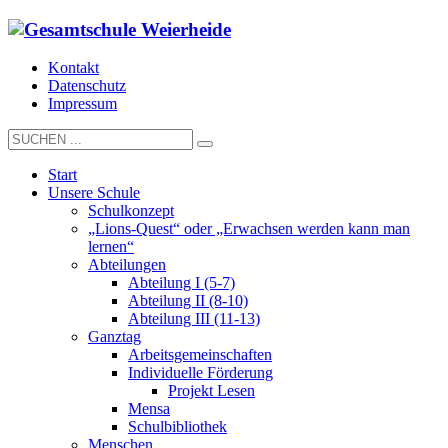
Kontakt
Datenschutz
Impressum
Start
Unsere Schule
Schulkonzept
„Lions-Quest“ oder „Erwachsen werden kann man
lernen“
Abteilungen
Abteilung I (5-7)
Abteilung II (8-10)
Abteilung III (11-13)
Ganztag
Arbeitsgemeinschaften
Individuelle Förderung
Projekt Lesen
Mensa
Schulbibliothek
Menschen