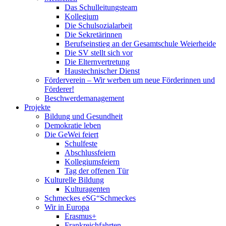
Das Schulleitungsteam
Kollegium
Die Schulsozialarbeit
Die Sekretärinnen
Berufseinstieg an der Gesamtschule Weierheide
Die SV stellt sich vor
Die Elternvertretung
Haustechnischer Dienst
Förderverein – Wir werben um neue Förderinnen und
Förderer!
Beschwerdemanagement
Projekte
Bildung und Gesundheit
Demokratie leben
Die GeWei feiert
Schulfeste
Abschlussfeiern
Kollegiumsfeiern
Tag der offenen Tür
Kulturelle Bildung
Kulturagenten
Schmeckes eSG“
Schmeckes
Wir in Europa
Erasmus+
Frankreichfahrten