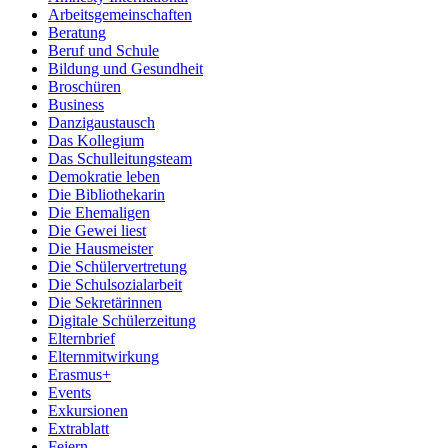
Arbeitsgemeinschaften
Beratung
Beruf und Schule
Bildung und Gesundheit
Broschüren
Business
Danzigaustausch
Das Kollegium
Das Schulleitungsteam
Demokratie leben
Die Bibliothekarin
Die Ehemaligen
Die Gewei liest
Die Hausmeister
Die Schülervertretung
Die Schulsozialarbeit
Die Sekretärinnen
Digitale Schülerzeitung
Elternbrief
Elternmitwirkung
Erasmus+
Events
Exkursionen
Extrablatt
Feiern