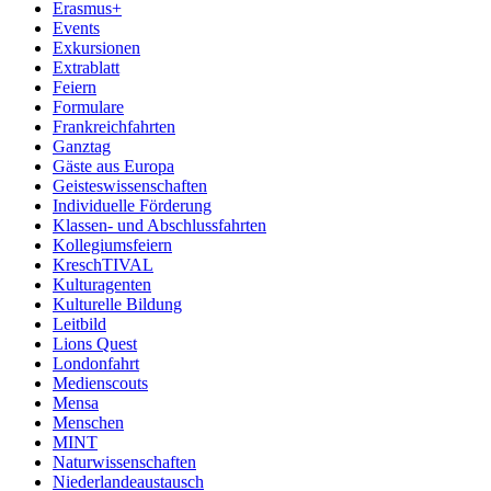
Erasmus+
Events
Exkursionen
Extrablatt
Feiern
Formulare
Frankreichfahrten
Ganztag
Gäste aus Europa
Geisteswissenschaften
Individuelle Förderung
Klassen- und Abschlussfahrten
Kollegiumsfeiern
KreschTIVAL
Kulturagenten
Kulturelle Bildung
Leitbild
Lions Quest
Londonfahrt
Medienscouts
Mensa
Menschen
MINT
Naturwissenschaften
Niederlandeaustausch