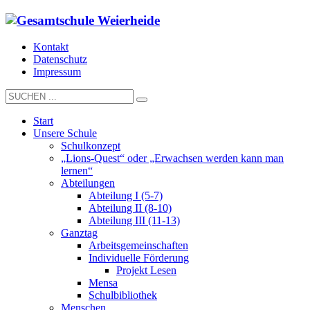
Kontakt
Datenschutz
Impressum
Start
Unsere Schule
Schulkonzept
„Lions-Quest“ oder „Erwachsen werden kann man
lernen“
Abteilungen
Abteilung I (5-7)
Abteilung II (8-10)
Abteilung III (11-13)
Ganztag
Arbeitsgemeinschaften
Individuelle Förderung
Projekt Lesen
Mensa
Schulbibliothek
Menschen