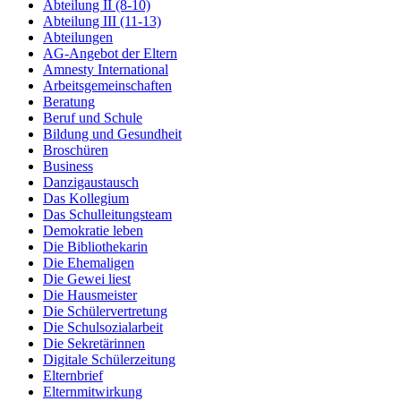
Abteilung II (8-10)
Abteilung III (11-13)
Abteilungen
AG-Angebot der Eltern
Amnesty International
Arbeitsgemeinschaften
Beratung
Beruf und Schule
Bildung und Gesundheit
Broschüren
Business
Danzigaustausch
Das Kollegium
Das Schulleitungsteam
Demokratie leben
Die Bibliothekarin
Die Ehemaligen
Die Gewei liest
Die Hausmeister
Die Schülervertretung
Die Schulsozialarbeit
Die Sekretärinnen
Digitale Schülerzeitung
Elternbrief
Elternmitwirkung