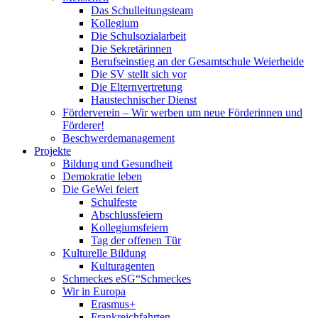
Das Schulleitungsteam
Kollegium
Die Schulsozialarbeit
Die Sekretärinnen
Berufseinstieg an der Gesamtschule Weierheide
Die SV stellt sich vor
Die Elternvertretung
Haustechnischer Dienst
Förderverein – Wir werben um neue Förderinnen und
Förderer!
Beschwerdemanagement
Projekte
Bildung und Gesundheit
Demokratie leben
Die GeWei feiert
Schulfeste
Abschlussfeiern
Kollegiumsfeiern
Tag der offenen Tür
Kulturelle Bildung
Kulturagenten
Schmeckes eSG“
Schmeckes
Wir in Europa
Erasmus+
Frankreichfahrten