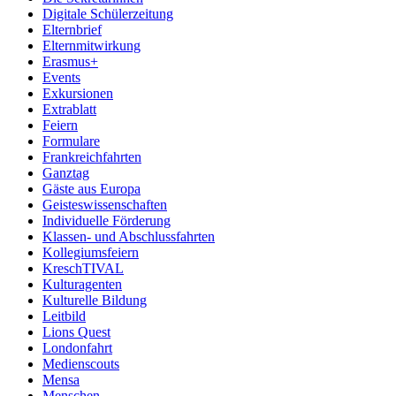
Digitale Schülerzeitung
Elternbrief
Elternmitwirkung
Erasmus+
Events
Exkursionen
Extrablatt
Feiern
Formulare
Frankreichfahrten
Ganztag
Gäste aus Europa
Geisteswissenschaften
Individuelle Förderung
Klassen- und Abschlussfahrten
Kollegiumsfeiern
KreschTIVAL
Kulturagenten
Kulturelle Bildung
Leitbild
Lions Quest
Londonfahrt
Medienscouts
Mensa
Menschen