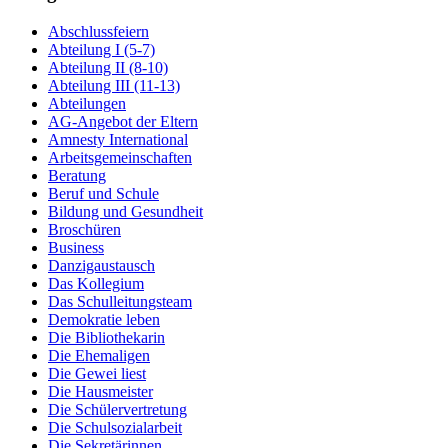
Abschlussfeiern
Abteilung I (5-7)
Abteilung II (8-10)
Abteilung III (11-13)
Abteilungen
AG-Angebot der Eltern
Amnesty International
Arbeitsgemeinschaften
Beratung
Beruf und Schule
Bildung und Gesundheit
Broschüren
Business
Danzigaustausch
Das Kollegium
Das Schulleitungsteam
Demokratie leben
Die Bibliothekarin
Die Ehemaligen
Die Gewei liest
Die Hausmeister
Die Schülervertretung
Die Schulsozialarbeit
Die Sekretärinnen