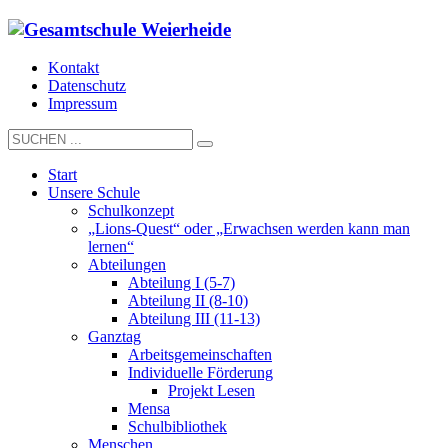
Kontakt
Datenschutz
Impressum
Start
Unsere Schule
Schulkonzept
„Lions-Quest“ oder „Erwachsen werden kann man
lernen“
Abteilungen
Abteilung I (5-7)
Abteilung II (8-10)
Abteilung III (11-13)
Ganztag
Arbeitsgemeinschaften
Individuelle Förderung
Projekt Lesen
Mensa
Schulbibliothek
Menschen