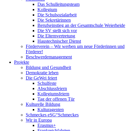
Das Schulleitungsteam
Kollegium
Die Schulsozialarbeit
Die Sekretärinnen
Berufseinstieg an der Gesamtschule Weierheide
Die SV stellt sich vor
Die Elternvertretung
Haustechnischer Dienst
Förderverein – Wir werben um neue Förderinnen und
Förderer!
Beschwerdemanagement
Projekte
Bildung und Gesundheit
Demokratie leben
Die GeWei feiert
Schulfeste
Abschlussfeiern
Kollegiumsfeiern
Tag der offenen Tür
Kulturelle Bildung
Kulturagenten
Schmeckes eSG“
Schmeckes
Wir in Europa
Erasmus+
Frankreichfahrten