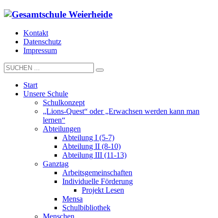
Kontakt
Datenschutz
Impressum
Start
Unsere Schule
Schulkonzept
„Lions-Quest“ oder „Erwachsen werden kann man
lernen“
Abteilungen
Abteilung I (5-7)
Abteilung II (8-10)
Abteilung III (11-13)
Ganztag
Arbeitsgemeinschaften
Individuelle Förderung
Projekt Lesen
Mensa
Schulbibliothek
Menschen