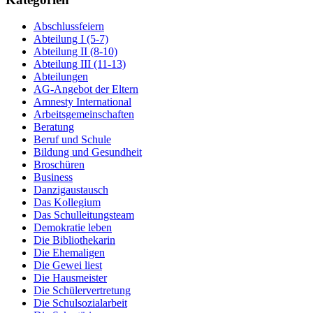
Abschlussfeiern
Abteilung I (5-7)
Abteilung II (8-10)
Abteilung III (11-13)
Abteilungen
AG-Angebot der Eltern
Amnesty International
Arbeitsgemeinschaften
Beratung
Beruf und Schule
Bildung und Gesundheit
Broschüren
Business
Danzigaustausch
Das Kollegium
Das Schulleitungsteam
Demokratie leben
Die Bibliothekarin
Die Ehemaligen
Die Gewei liest
Die Hausmeister
Die Schülervertretung
Die Schulsozialarbeit