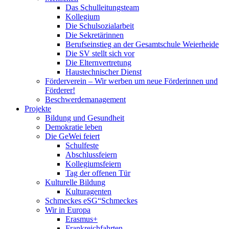
Das Schulleitungsteam
Kollegium
Die Schulsozialarbeit
Die Sekretärinnen
Berufseinstieg an der Gesamtschule Weierheide
Die SV stellt sich vor
Die Elternvertretung
Haustechnischer Dienst
Förderverein – Wir werben um neue Förderinnen und
Förderer!
Beschwerdemanagement
Projekte
Bildung und Gesundheit
Demokratie leben
Die GeWei feiert
Schulfeste
Abschlussfeiern
Kollegiumsfeiern
Tag der offenen Tür
Kulturelle Bildung
Kulturagenten
Schmeckes eSG“
Schmeckes
Wir in Europa
Erasmus+
Frankreichfahrten