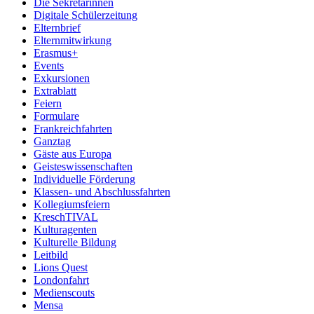
Die Sekretärinnen
Digitale Schülerzeitung
Elternbrief
Elternmitwirkung
Erasmus+
Events
Exkursionen
Extrablatt
Feiern
Formulare
Frankreichfahrten
Ganztag
Gäste aus Europa
Geisteswissenschaften
Individuelle Förderung
Klassen- und Abschlussfahrten
Kollegiumsfeiern
KreschTIVAL
Kulturagenten
Kulturelle Bildung
Leitbild
Lions Quest
Londonfahrt
Medienscouts
Mensa