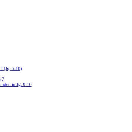
I (Jg. 5-10)
e 7
unden in Jg. 9-10