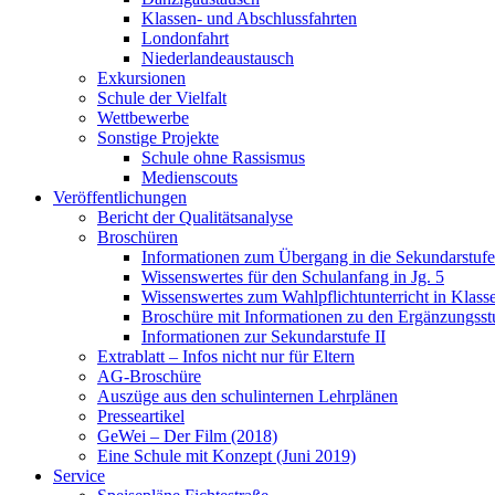
Klassen- und Abschlussfahrten
Londonfahrt
Niederlandeaustausch
Exkursionen
Schule der Vielfalt
Wettbewerbe
Sonstige Projekte
Schule ohne Rassismus
Medienscouts
Veröffentlichungen
Bericht der Qualitätsanalyse
Broschüren
Informationen zum Übergang in die Sekundarstufe 
Wissenswertes für den Schulanfang in Jg. 5
Wissenswertes zum Wahlpflichtunterricht in Klass
Broschüre mit Informationen zu den Ergänzungsst
Informationen zur Sekundarstufe II
Extrablatt – Infos nicht nur für Eltern
AG-Broschüre
Auszüge aus den schulinternen Lehrplänen
Presseartikel
GeWei – Der Film (2018)
Eine Schule mit Konzept (Juni 2019)
Service