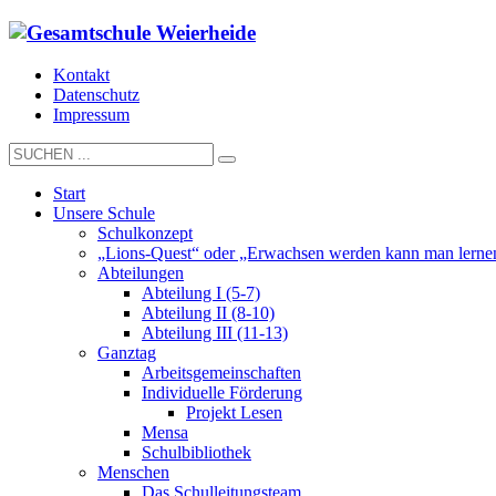
Kontakt
Datenschutz
Impressum
Start
Unsere Schule
Schulkonzept
„Lions-Quest“ oder „Erwachsen werden kann man lerne
Abteilungen
Abteilung I (5-7)
Abteilung II (8-10)
Abteilung III (11-13)
Ganztag
Arbeitsgemeinschaften
Individuelle Förderung
Projekt Lesen
Mensa
Schulbibliothek
Menschen
Das Schulleitungsteam