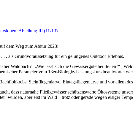
ursionen
,
Abteilung III (11-13)
en auf dem Weg zum Abitur 2023!
 . . als Grundvoraussetzung für ein gelungenes Outdoor-Erlebnis.
her Waldbach?“ „Wie lässt sich die Gewässergüte beurteilen?“ „Welch
chemischer Parameter vom 13er-Biologie-Leistungskurs beantwortet we
chflohkrebs, Steinfliegenlarve, Eintagsfliegenlarve und vor allem des W
e auch, dass naturnahe Fließgewässer schützenswerte Ökosysteme unser
tet“ wurden, aber erst im Wald – trotz oder gerade wegen eisiger Tempe