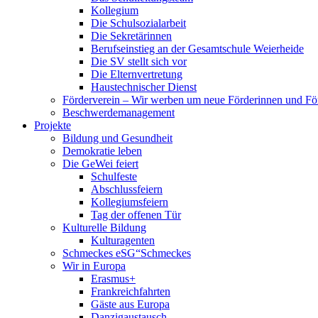
Kollegium
Die Schulsozialarbeit
Die Sekretärinnen
Berufseinstieg an der Gesamtschule Weierheide
Die SV stellt sich vor
Die Elternvertretung
Haustechnischer Dienst
Förderverein – Wir werben um neue Förderinnen und Fö
Beschwerdemanagement
Projekte
Bildung und Gesundheit
Demokratie leben
Die GeWei feiert
Schulfeste
Abschlussfeiern
Kollegiumsfeiern
Tag der offenen Tür
Kulturelle Bildung
Kulturagenten
Schmeckes eSG“
Schmeckes
Wir in Europa
Erasmus+
Frankreichfahrten
Gäste aus Europa
Danzigaustausch