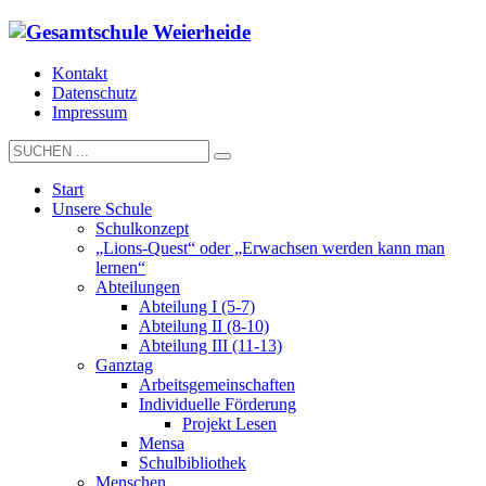
Kontakt
Datenschutz
Impressum
Start
Unsere Schule
Schulkonzept
„Lions-Quest“ oder „Erwachsen werden kann man
lernen“
Abteilungen
Abteilung I (5-7)
Abteilung II (8-10)
Abteilung III (11-13)
Ganztag
Arbeitsgemeinschaften
Individuelle Förderung
Projekt Lesen
Mensa
Schulbibliothek
Menschen