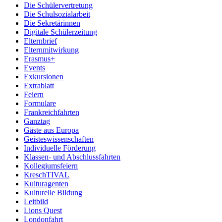
Die Schülervertretung
Die Schulsozialarbeit
Die Sekretärinnen
Digitale Schülerzeitung
Elternbrief
Elternmitwirkung
Erasmus+
Events
Exkursionen
Extrablatt
Feiern
Formulare
Frankreichfahrten
Ganztag
Gäste aus Europa
Geisteswissenschaften
Individuelle Förderung
Klassen- und Abschlussfahrten
Kollegiumsfeiern
KreschTIVAL
Kulturagenten
Kulturelle Bildung
Leitbild
Lions Quest
Londonfahrt