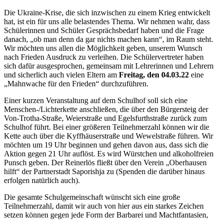
Die Ukraine-Krise, die sich inzwischen zu einem Krieg entwickelt
hat, ist ein für uns alle belastendes Thema. Wir nehmen wahr, dass
Schülerinnen und Schüler Gesprächsbedarf haben und die Frage
danach, „ob man denn da gar nichts machen kann“, im Raum steht.
Wir möchten uns allen die Möglichkeit geben, unserem Wunsch
nach Frieden Ausdruck zu verleihen. Die Schülervertreter haben
sich dafür ausgesprochen, gemeinsam mit Lehrerinnen und Lehrern
und sicherlich auch vielen Eltern am
Freitag, den 04.03.22
eine
„Mahnwache für den Frieden“ durchzuführen.
Einer kurzen Veranstaltung auf dem Schulhof soll sich eine
Menschen-/Lichterkette anschließen, die über den Bürgersteig der
Von-Trotha-Straße, Weierstraße und Egelsfurthstraße zurück zum
Schulhof führt. Bei einer größeren Teilnehmerzahl können wir die
Kette auch über die Kyffhäuserstraße und Wewelstraße führen. Wir
möchten um 19 Uhr beginnen und gehen davon aus, dass sich die
Aktion gegen 21 Uhr auflöst. Es wird Würstchen und alkoholfreien
Punsch geben. Der Reinerlös fließt über den Verein „Oberhausen
hilft“ der Partnerstadt Saporishja zu (Spenden die darüber hinaus
erfolgen natürlich auch).
Die gesamte Schulgemeinschaft wünscht sich eine große
Teilnehmerzahl, damit wir auch von hier aus ein starkes Zeichen
setzen können gegen jede Form der Barbarei und Machtfantasien,