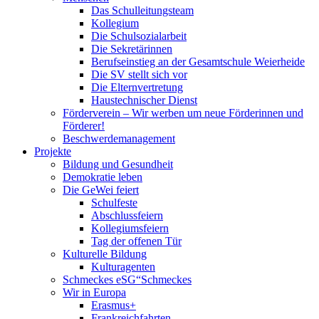
Das Schulleitungsteam
Kollegium
Die Schulsozialarbeit
Die Sekretärinnen
Berufseinstieg an der Gesamtschule Weierheide
Die SV stellt sich vor
Die Elternvertretung
Haustechnischer Dienst
Förderverein – Wir werben um neue Förderinnen und
Förderer!
Beschwerdemanagement
Projekte
Bildung und Gesundheit
Demokratie leben
Die GeWei feiert
Schulfeste
Abschlussfeiern
Kollegiumsfeiern
Tag der offenen Tür
Kulturelle Bildung
Kulturagenten
Schmeckes eSG“
Schmeckes
Wir in Europa
Erasmus+
Frankreichfahrten