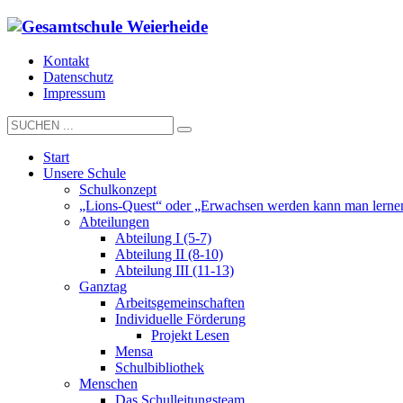
Kontakt
Datenschutz
Impressum
Start
Unsere Schule
Schulkonzept
„Lions-Quest“ oder „Erwachsen werden kann man lerne
Abteilungen
Abteilung I (5-7)
Abteilung II (8-10)
Abteilung III (11-13)
Ganztag
Arbeitsgemeinschaften
Individuelle Förderung
Projekt Lesen
Mensa
Schulbibliothek
Menschen
Das Schulleitungsteam