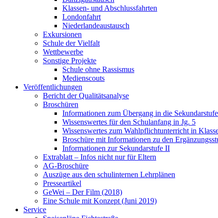
Klassen- und Abschlussfahrten
Londonfahrt
Niederlandeaustausch
Exkursionen
Schule der Vielfalt
Wettbewerbe
Sonstige Projekte
Schule ohne Rassismus
Medienscouts
Veröffentlichungen
Bericht der Qualitätsanalyse
Broschüren
Informationen zum Übergang in die Sekundarstufe 
Wissenswertes für den Schulanfang in Jg. 5
Wissenswertes zum Wahlpflichtunterricht in Klass
Broschüre mit Informationen zu den Ergänzungsst
Informationen zur Sekundarstufe II
Extrablatt – Infos nicht nur für Eltern
AG-Broschüre
Auszüge aus den schulinternen Lehrplänen
Presseartikel
GeWei – Der Film (2018)
Eine Schule mit Konzept (Juni 2019)
Service