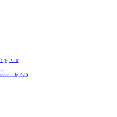
I (Jg. 5-10)
e 7
unden in Jg. 9-10