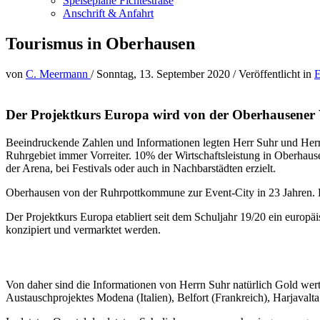
Speisepläne Fichtestraße
Anschrift & Anfahrt
Tourismus in Oberhausen
von
C. Meermann
/
Sonntag, 13. September 2020
/
Veröffentlicht in
E
Der Projektkurs Europa wird von der Oberhausener W
Beeindruckende Zahlen und Informationen legten Herr Suhr und Herr
Ruhrgebiet immer Vorreiter. 10% der Wirtschaftsleistung in Oberhaus
der Arena, bei Festivals oder auch in Nachbarstädten erzielt.
Oberhausen von der Ruhrpottkommune zur Event-City in 23 Jahren. E
Der Projektkurs Europa etabliert seit dem Schuljahr 19/20 ein europä
konzipiert und vermarktet werden.
Von daher sind die Informationen von Herrn Suhr natürlich Gold wert
Austauschprojektes Modena (Italien), Belfort (Frankreich), Harjavalt