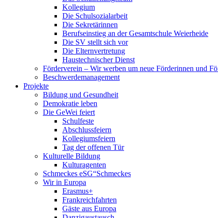
Kollegium
Die Schulsozialarbeit
Die Sekretärinnen
Berufseinstieg an der Gesamtschule Weierheide
Die SV stellt sich vor
Die Elternvertretung
Haustechnischer Dienst
Förderverein – Wir werben um neue Förderinnen und Fö
Beschwerdemanagement
Projekte
Bildung und Gesundheit
Demokratie leben
Die GeWei feiert
Schulfeste
Abschlussfeiern
Kollegiumsfeiern
Tag der offenen Tür
Kulturelle Bildung
Kulturagenten
Schmeckes eSG“
Schmeckes
Wir in Europa
Erasmus+
Frankreichfahrten
Gäste aus Europa
Danzigaustausch