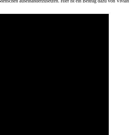
Menschen auseinanderzusetzen. Hier ist ein Beitrag dazu von Vivian