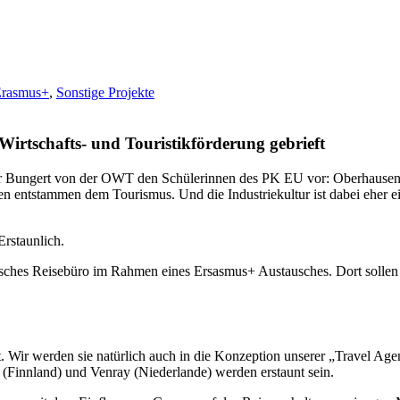
rasmus+
,
Sonstige Projekte
irtschafts- und Touristikförderung gebrieft
 Bungert von der OWT den Schülerinnen des PK EU vor: Oberhausen wir
en entstammen dem Tourismus. Und die Industriekultur ist dabei eher e
rstaunlich.
isches Reisebüro im Rahmen eines Ersasmus+ Austausches. Dort sollen vi
. Wir werden sie natürlich auch in die Konzeption unserer „Travel Ag
a (Finnland) und Venray (Niederlande) werden erstaunt sein.