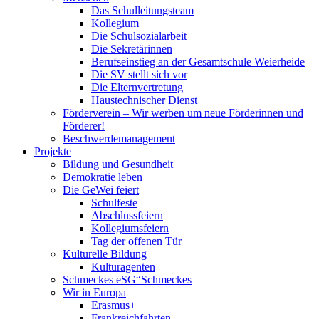
Das Schulleitungsteam
Kollegium
Die Schulsozialarbeit
Die Sekretärinnen
Berufseinstieg an der Gesamtschule Weierheide
Die SV stellt sich vor
Die Elternvertretung
Haustechnischer Dienst
Förderverein – Wir werben um neue Förderinnen und
Förderer!
Beschwerdemanagement
Projekte
Bildung und Gesundheit
Demokratie leben
Die GeWei feiert
Schulfeste
Abschlussfeiern
Kollegiumsfeiern
Tag der offenen Tür
Kulturelle Bildung
Kulturagenten
Schmeckes eSG“
Schmeckes
Wir in Europa
Erasmus+
Frankreichfahrten