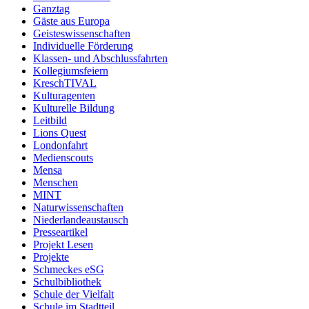
Ganztag
Gäste aus Europa
Geisteswissenschaften
Individuelle Förderung
Klassen- und Abschlussfahrten
Kollegiumsfeiern
KreschTIVAL
Kulturagenten
Kulturelle Bildung
Leitbild
Lions Quest
Londonfahrt
Medienscouts
Mensa
Menschen
MINT
Naturwissenschaften
Niederlandeaustausch
Presseartikel
Projekt Lesen
Projekte
Schmeckes eSG
Schulbibliothek
Schule der Vielfalt
Schule im Stadtteil