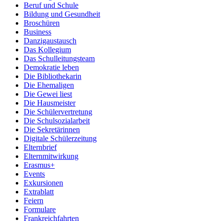
Beruf und Schule
Bildung und Gesundheit
Broschüren
Business
Danzigaustausch
Das Kollegium
Das Schulleitungsteam
Demokratie leben
Die Bibliothekarin
Die Ehemaligen
Die Gewei liest
Die Hausmeister
Die Schülervertretung
Die Schulsozialarbeit
Die Sekretärinnen
Digitale Schülerzeitung
Elternbrief
Elternmitwirkung
Erasmus+
Events
Exkursionen
Extrablatt
Feiern
Formulare
Frankreichfahrten