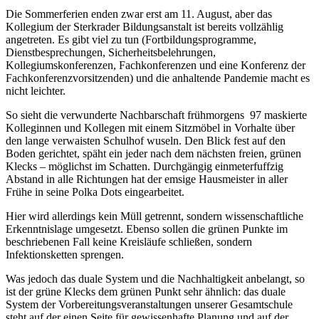
Die Sommerferien enden zwar erst am 11. August, aber das
Kollegium der Sterkrader Bildungsanstalt ist bereits vollzählig
angetreten. Es gibt viel zu tun (Fortbildungsprogramme,
Dienstbesprechungen, Sicherheitsbelehrungen,
Kollegiumskonferenzen, Fachkonferenzen und eine Konferenz der
Fachkonferenzvorsitzenden) und die anhaltende Pandemie macht es
nicht leichter.
So sieht die verwunderte Nachbarschaft frühmorgens 97 maskierte
Kolleginnen und Kollegen mit einem Sitzmöbel in Vorhalte über
den lange verwaisten Schulhof wuseln. Den Blick fest auf den
Boden gerichtet, späht ein jeder nach dem nächsten freien, grünen
Klecks – möglichst im Schatten. Durchgängig einmeterfuffzig
Abstand in alle Richtungen hat der emsige Hausmeister in aller
Frühe in seine Polka Dots eingearbeitet.
Hier wird allerdings kein Müll getrennt, sondern wissenschaftliche
Erkenntnislage umgesetzt. Ebenso sollen die grünen Punkte im
beschriebenen Fall keine Kreisläufe schließen, sondern
Infektionsketten sprengen.
Was jedoch das duale System und die Nachhaltigkeit anbelangt, so
ist der grüne Klecks dem grünen Punkt sehr ähnlich: das duale
System der Vorbereitungsveranstaltungen unserer Gesamtschule
steht auf der einen Seite für gewissenhafte Planung und auf der