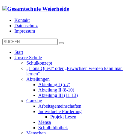
Kontakt
Datenschutz
Impressum
Start
Unsere Schule
Schulkonzept
„Lions-Quest“ oder „Erwachsen werden kann man
lernen“
Abteilungen
Abteilung I (5-7)
Abteilung II (8-10)
Abteilung III (11-13)
Ganztag
Arbeitsgemeinschaften
Individuelle Förderung
Projekt Lesen
Mensa
Schulbibliothek
Menschen