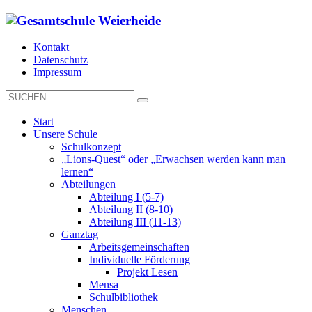
Kontakt
Datenschutz
Impressum
Start
Unsere Schule
Schulkonzept
„Lions-Quest“ oder „Erwachsen werden kann man
lernen“
Abteilungen
Abteilung I (5-7)
Abteilung II (8-10)
Abteilung III (11-13)
Ganztag
Arbeitsgemeinschaften
Individuelle Förderung
Projekt Lesen
Mensa
Schulbibliothek
Menschen