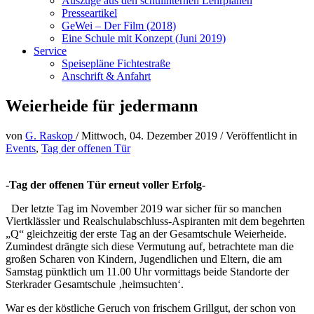
Auszüge aus den schulinternen Lehrplänen
Presseartikel
GeWei – Der Film (2018)
Eine Schule mit Konzept (Juni 2019)
Service
Speisepläne Fichtestraße
Anschrift & Anfahrt
Weierheide für jedermann
von
G. Raskop
/
Mittwoch, 04. Dezember 2019
/
Veröffentlicht in
Events
,
Tag der offenen Tür
-Tag der offenen Tür erneut voller Erfolg-
Der letzte Tag im November 2019 war sicher für so manchen
Viertklässler und Realschulabschluss-Aspiranten mit dem begehrten
„Q“ gleichzeitig der erste Tag an der Gesamtschule Weierheide.
Zumindest drängte sich diese Vermutung auf, betrachtete man die
großen Scharen von Kindern, Jugendlichen und Eltern, die am
Samstag pünktlich um 11.00 Uhr vormittags beide Standorte der
Sterkrader Gesamtschule ‚heimsuchten‘.
War es der köstliche Geruch von frischem Grillgut, der schon von