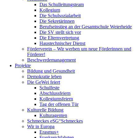
Das Schulleitungsteam
Kollegium
Die Schulsozialarbeit
Die Sekretärinnen
Berufseinstieg an der Gesamtschule Weierheide
Die SV stellt sich vor
Die Elternvertretung
Haustechnischer Dienst
Förderverein – Wir werben um neue Förderinnen und
Förderer!
Beschwerdemanagement
Projekte
Bildung und Gesundheit
Demokratie leben
Die GeWei feiert
Schulfeste
Abschlussfeiern
Kollegiumsfeiern
Tag der offenen Tür
Kulturelle Bildung
Kulturagenten
Schmeckes eSG“
Schmeckes
Wir in Europa
Erasmus+
Frankreichfahrten