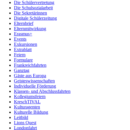
Die Schülervertretung
Die Schulsozialarbeit
Die Sekretärinnen
Digitale Schülerzeitung
Elternbrief
Elternmitwirkung
Erasmus+
Events
Exkursionen
Extrablatt
Feiern
Formulare
Frankreichfahrten
Ganztag
Gäste aus Europa
Geisteswissenschaften
Individuelle Förderung
Klassen- und Abschlussfahrten
Kollegiumsfeiern
KreschTIVAL
Kulturagenten
Kulturelle Bildung
Leitbild
Lions Quest
Londonfahrt