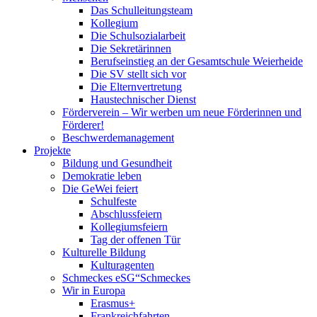
Das Schulleitungsteam
Kollegium
Die Schulsozialarbeit
Die Sekretärinnen
Berufseinstieg an der Gesamtschule Weierheide
Die SV stellt sich vor
Die Elternvertretung
Haustechnischer Dienst
Förderverein – Wir werben um neue Förderinnen und
Förderer!
Beschwerdemanagement
Projekte
Bildung und Gesundheit
Demokratie leben
Die GeWei feiert
Schulfeste
Abschlussfeiern
Kollegiumsfeiern
Tag der offenen Tür
Kulturelle Bildung
Kulturagenten
Schmeckes eSG“
Schmeckes
Wir in Europa
Erasmus+
Frankreichfahrten