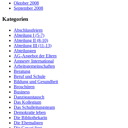
Oktober 2008
September 2008
Kategorien
Abschlussfeiern
Abteilung I (5-7)
Abteilung II (8-10)
Abteilung III (11-13)
Abteilungen
AG-Angebot der Eltern
Amnesty International
Arbeitsgemeinschaften
Beratung
Beruf und Schule
Bildung und Gesundheit
Broschüren
Business
Danzigaustausch
Das Kollegium
Das Schulleitungsteam
Demokratie leben
Die Bibliothekarin
Die Ehemaligen
Die Gewei liest