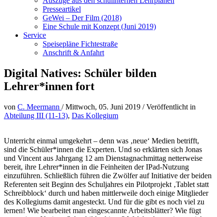
Auszüge aus den schulinternen Lehrplänen
Presseartikel
GeWei – Der Film (2018)
Eine Schule mit Konzept (Juni 2019)
Service
Speisepläne Fichtestraße
Anschrift & Anfahrt
Digital Natives: Schüler bilden
Lehrer*innen fort
von
C. Meermann
/
Mittwoch, 05. Juni 2019
/
Veröffentlicht in
Abteilung III (11-13)
,
Das Kollegium
Unterricht einmal umgekehrt – denn was ‚neue‘ Medien betrifft,
sind die Schüler*innen die Experten. Und so erklärten sich Jonas
und Vincent aus Jahrgang 12 am Dienstagnachmittag netterweise
bereit, ihre Lehrer*innen in die Feinheiten der IPad-Nutzung
einzuführen. Schließlich führen die Zwölfer auf Initiative der beiden
Referenten seit Beginn des Schuljahres ein Pilotprojekt ‚Tablet statt
Schreibblock‘ durch und haben mittlerweile doch einige Mitglieder
des Kollegiums damit angesteckt. Und für die gibt es noch viel zu
lernen! Wie bearbeitet man eingescannte Arbeitsblätter? Wie fügt