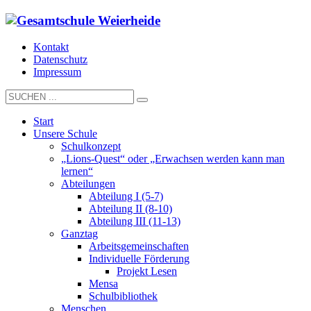
Kontakt
Datenschutz
Impressum
Start
Unsere Schule
Schulkonzept
„Lions-Quest“ oder „Erwachsen werden kann man
lernen“
Abteilungen
Abteilung I (5-7)
Abteilung II (8-10)
Abteilung III (11-13)
Ganztag
Arbeitsgemeinschaften
Individuelle Förderung
Projekt Lesen
Mensa
Schulbibliothek
Menschen