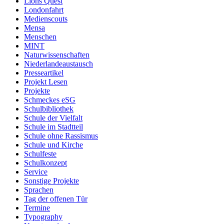
Lions Quest
Londonfahrt
Medienscouts
Mensa
Menschen
MINT
Naturwissenschaften
Niederlandeaustausch
Presseartikel
Projekt Lesen
Projekte
Schmeckes eSG
Schulbibliothek
Schule der Vielfalt
Schule im Stadtteil
Schule ohne Rassismus
Schule und Kirche
Schulfeste
Schulkonzept
Service
Sonstige Projekte
Sprachen
Tag der offenen Tür
Termine
Typography