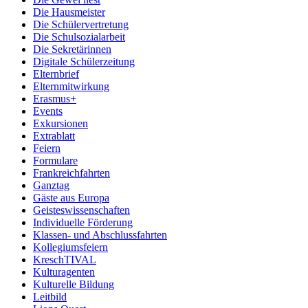
Die Hausmeister
Die Schülervertretung
Die Schulsozialarbeit
Die Sekretärinnen
Digitale Schülerzeitung
Elternbrief
Elternmitwirkung
Erasmus+
Events
Exkursionen
Extrablatt
Feiern
Formulare
Frankreichfahrten
Ganztag
Gäste aus Europa
Geisteswissenschaften
Individuelle Förderung
Klassen- und Abschlussfahrten
Kollegiumsfeiern
KreschTIVAL
Kulturagenten
Kulturelle Bildung
Leitbild