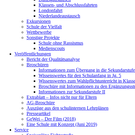
Klassen- und Abschlussfahrten
Londonfahrt
Niederlandeaustausch
Exkursionen
Schule der Vielfalt
Wettbewerbe
Sonstige Projekte
Schule ohne Rassismus
Medienscouts
Veröffentlichungen
Bericht der Qualitätsanalyse
Broschüren
Informationen zum Übergang in die Sekundarstufe 
Wissenswertes für den Schulanfang in Jg. 5
Wissenswertes zum Wahlpflichtunterricht in Klass
Broschüre mit Informationen zu den Ergänzungsst
Informationen zur Sekundarstufe II
Extrablatt – Infos nicht nur für Eltern
AG-Broschüre
Auszüge aus den schulinternen Lehrplänen
Presseartikel
GeWei – Der Film (2018)
Eine Schule mit Konzept (Juni 2019)
Service