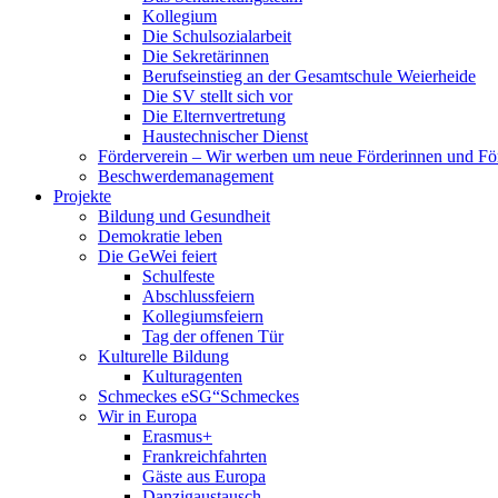
Kollegium
Die Schulsozialarbeit
Die Sekretärinnen
Berufseinstieg an der Gesamtschule Weierheide
Die SV stellt sich vor
Die Elternvertretung
Haustechnischer Dienst
Förderverein – Wir werben um neue Förderinnen und Fö
Beschwerdemanagement
Projekte
Bildung und Gesundheit
Demokratie leben
Die GeWei feiert
Schulfeste
Abschlussfeiern
Kollegiumsfeiern
Tag der offenen Tür
Kulturelle Bildung
Kulturagenten
Schmeckes eSG“
Schmeckes
Wir in Europa
Erasmus+
Frankreichfahrten
Gäste aus Europa
Danzigaustausch