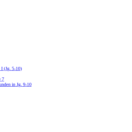
I (Jg. 5-10)
e 7
unden in Jg. 9-10