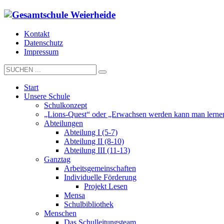
Kontakt
Datenschutz
Impressum
Start
Unsere Schule
Schulkonzept
„Lions-Quest“ oder „Erwachsen werden kann man lerne
Abteilungen
Abteilung I (5-7)
Abteilung II (8-10)
Abteilung III (11-13)
Ganztag
Arbeitsgemeinschaften
Individuelle Förderung
Projekt Lesen
Mensa
Schulbibliothek
Menschen
Das Schulleitungsteam