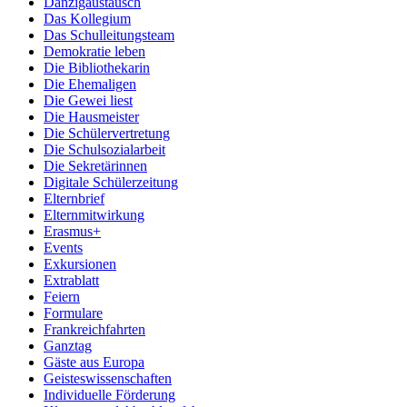
Danzigaustausch
Das Kollegium
Das Schulleitungsteam
Demokratie leben
Die Bibliothekarin
Die Ehemaligen
Die Gewei liest
Die Hausmeister
Die Schülervertretung
Die Schulsozialarbeit
Die Sekretärinnen
Digitale Schülerzeitung
Elternbrief
Elternmitwirkung
Erasmus+
Events
Exkursionen
Extrablatt
Feiern
Formulare
Frankreichfahrten
Ganztag
Gäste aus Europa
Geisteswissenschaften
Individuelle Förderung