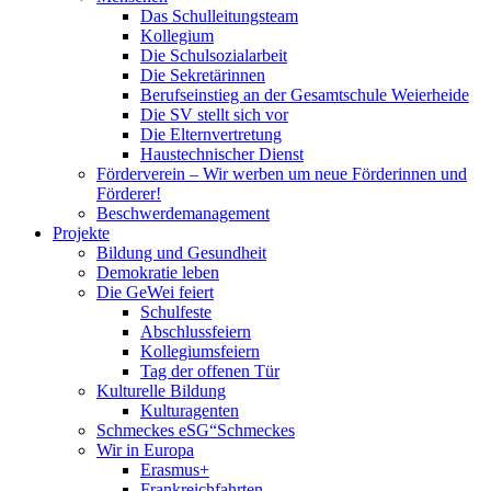
Das Schulleitungsteam
Kollegium
Die Schulsozialarbeit
Die Sekretärinnen
Berufseinstieg an der Gesamtschule Weierheide
Die SV stellt sich vor
Die Elternvertretung
Haustechnischer Dienst
Förderverein – Wir werben um neue Förderinnen und
Förderer!
Beschwerdemanagement
Projekte
Bildung und Gesundheit
Demokratie leben
Die GeWei feiert
Schulfeste
Abschlussfeiern
Kollegiumsfeiern
Tag der offenen Tür
Kulturelle Bildung
Kulturagenten
Schmeckes eSG“
Schmeckes
Wir in Europa
Erasmus+
Frankreichfahrten