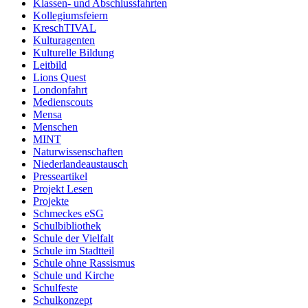
Klassen- und Abschlussfahrten
Kollegiumsfeiern
KreschTIVAL
Kulturagenten
Kulturelle Bildung
Leitbild
Lions Quest
Londonfahrt
Medienscouts
Mensa
Menschen
MINT
Naturwissenschaften
Niederlandeaustausch
Presseartikel
Projekt Lesen
Projekte
Schmeckes eSG
Schulbibliothek
Schule der Vielfalt
Schule im Stadtteil
Schule ohne Rassismus
Schule und Kirche
Schulfeste
Schulkonzept