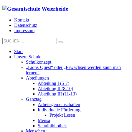
Kontakt
Datenschutz
Impressum
Start
Unsere Schule
Schulkonzept
„Lions-Quest“ oder „Erwachsen werden kann man
lernen“
Abteilungen
Abteilung I (5-7)
Abteilung II (8-10)
Abteilung III (11-13)
Ganztag
Arbeitsgemeinschaften
Individuelle Förderung
Projekt Lesen
Mensa
Schulbibliothek
Menschen