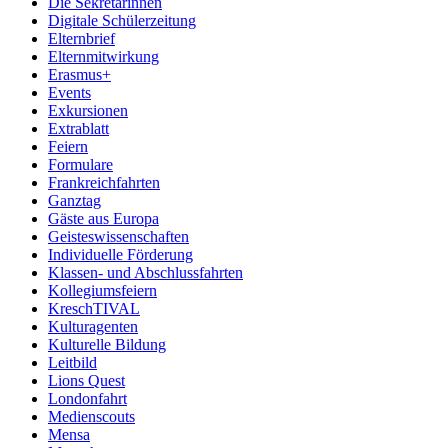
Die Sekretärinnen
Digitale Schülerzeitung
Elternbrief
Elternmitwirkung
Erasmus+
Events
Exkursionen
Extrablatt
Feiern
Formulare
Frankreichfahrten
Ganztag
Gäste aus Europa
Geisteswissenschaften
Individuelle Förderung
Klassen- und Abschlussfahrten
Kollegiumsfeiern
KreschTIVAL
Kulturagenten
Kulturelle Bildung
Leitbild
Lions Quest
Londonfahrt
Medienscouts
Mensa