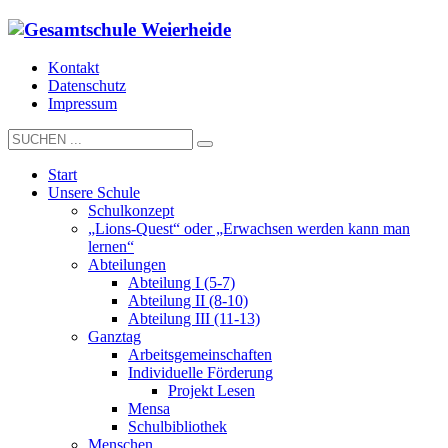
Kontakt
Datenschutz
Impressum
Start
Unsere Schule
Schulkonzept
„Lions-Quest“ oder „Erwachsen werden kann man
lernen“
Abteilungen
Abteilung I (5-7)
Abteilung II (8-10)
Abteilung III (11-13)
Ganztag
Arbeitsgemeinschaften
Individuelle Förderung
Projekt Lesen
Mensa
Schulbibliothek
Menschen