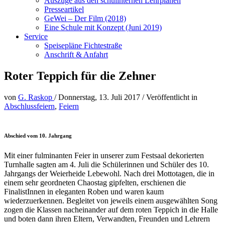
Auszüge aus den schulinternen Lehrplänen
Presseartikel
GeWei – Der Film (2018)
Eine Schule mit Konzept (Juni 2019)
Service
Speisepläne Fichtestraße
Anschrift & Anfahrt
Roter Teppich für die Zehner
von
G. Raskop
/
Donnerstag, 13. Juli 2017
/
Veröffentlicht in
Abschlussfeiern
,
Feiern
Abschied vom 10. Jahrgang
Mit einer fulminanten Feier in unserer zum Festsaal dekorierten
Turnhalle sagten am 4. Juli die Schülerinnen und Schüler des 10.
Jahrgangs der Weierheide Lebewohl. Nach drei Mottotagen, die in
einem sehr geordneten Chaostag gipfelten, erschienen die
FinalistInnen in eleganten Roben und waren kaum
wiederzuerkennen. Begleitet von jeweils einem ausgewählten Song
zogen die Klassen nacheinander auf dem roten Teppich in die Halle
und boten dann ihren Eltern, Verwandten, Freunden und Lehrern