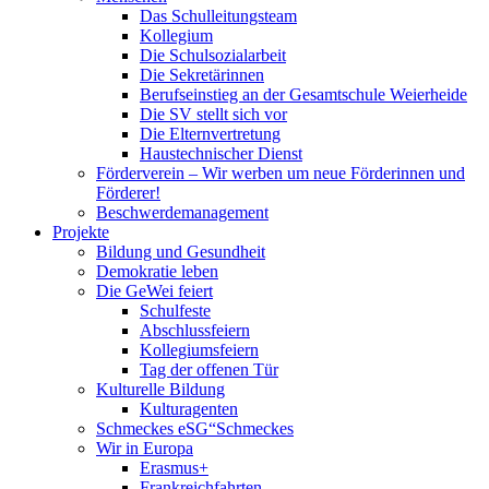
Das Schulleitungsteam
Kollegium
Die Schulsozialarbeit
Die Sekretärinnen
Berufseinstieg an der Gesamtschule Weierheide
Die SV stellt sich vor
Die Elternvertretung
Haustechnischer Dienst
Förderverein – Wir werben um neue Förderinnen und
Förderer!
Beschwerdemanagement
Projekte
Bildung und Gesundheit
Demokratie leben
Die GeWei feiert
Schulfeste
Abschlussfeiern
Kollegiumsfeiern
Tag der offenen Tür
Kulturelle Bildung
Kulturagenten
Schmeckes eSG“
Schmeckes
Wir in Europa
Erasmus+
Frankreichfahrten