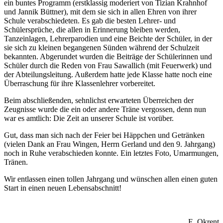
ein buntes Programm (erstklassig moderiert von Tizian Krahnhof
und Jannik Büttner), mit dem sie sich in allen Ehren von ihrer
Schule verabschiedeten. Es gab die besten Lehrer- und
Schülersprüche, die allen in Erinnerung bleiben werden,
Tanzeinlagen, Lehre
rparodien und eine Beichte der Schüler, in der
sie sich zu kleinen begangenen Sünden während der Schulzeit
bekannten. Abgerundet wurden die Beiträge der Schülerinnen und
Schüler durch die Reden von Frau Sawallich (mit Feuerwerk) und
der Abteilungsleitung. Außerdem hatte jede Klasse hatte noch eine
Überraschung für ihre Klassenlehrer vorbereitet.
Beim abschließenden, sehnlichst erwarteten Überreichen der
Zeugnisse wurde die ein oder andere Träne vergossen, denn nun
war es amtlich: Die Zeit an unserer Schule ist vorüber.
Gut, dass man sich nach der Feier bei Häppchen und Getränken
(vielen Dank an Frau Wingen, Herrn Gerland und den 9. Jahrgang)
noch in Ruhe verabschieden konnte. Ein letztes Foto, Umarmungen,
Tränen.
Wir entlassen einen tollen Jahrgang und wünschen allen einen guten
Start in einen neuen Lebensabschnitt!
E. Okrent