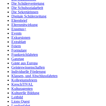
Die Schülervertretung
Die Schulsozialarbeit
Die Sekretärinnen
Digitale Schülerzeitung
Elternbrief
Elternmitwirkung
Erasmus+
Events
Exkursionen
Extrablatt
Feiern
Formulare
Frankreichfahrten
Ganztag
Gäste aus Europa
Geisteswissenschaften
Individuelle Förderung
Klassen- und Abschlussfahrten
Kollegiumsfeiern
KreschTIVAL
Kulturagenten
Kulturelle Bildung
Leitbild
Lions Quest
Londonfahrt