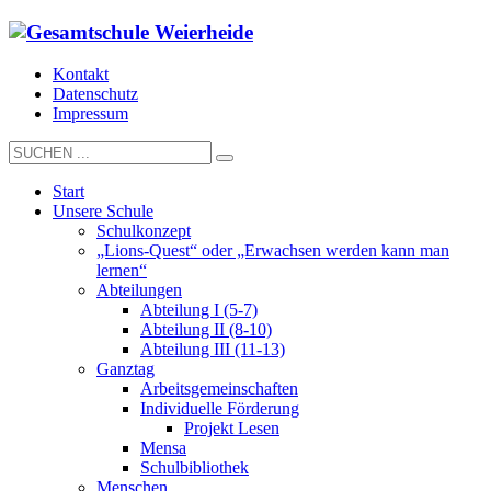
Kontakt
Datenschutz
Impressum
Start
Unsere Schule
Schulkonzept
„Lions-Quest“ oder „Erwachsen werden kann man
lernen“
Abteilungen
Abteilung I (5-7)
Abteilung II (8-10)
Abteilung III (11-13)
Ganztag
Arbeitsgemeinschaften
Individuelle Förderung
Projekt Lesen
Mensa
Schulbibliothek
Menschen