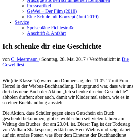
Auszüge aus den schulinternen Lehrplänen
Presseartikel
GeWei – Der Film (2018)
Eine Schule mit Konzept (Juni 2019)
Service
Speisepläne Fichtestraße
Anschrift & Anfahrt
Ich schenke dir eine Geschichte
von
C. Meermann
/
Sonntag, 28. Mai 2017
/
Veröffentlicht in
Die
Gewei liest
Wir (die Klasse 5a) waren am Donnerstag, den 11.05.17 mit Frau
Herzel in der Wiebus-Buchhandlung. Hauptgrund war, dass wir uns
dort das neue Buch der Aktion „Ich schenke dir eine Geschichte“
abholen durften; aber auch, damit wir Kinder mal sehen, wie es in
so einer Buchhandlung aussieht.
Die Aktion, dass Schüler gegen einen Gutschein ein Buch
geschenkt bekommen, gibt es wohl schon seit vielen Jahren am
Welttag des Buches, der am 23.04. ist. Dieser Tag ist der Todestag
von William Shakespeare, erklärt uns Herr Wiebus und zeigt dabei
auf ein großes Poster, was über dem Eingang der Buchhandlung