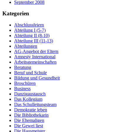
September 2008
Kategorien
Abschlussfeiern
Abteilung I (5-7)
Abteilung II (8-10)
Abteilung III (11-13)
Abteilungen
AG-Angebot der Eltern
Amnesty International
Arbeitsgemeinschaften
Beratung
Beruf und Schule
Bildung und Gesundheit
Broschüren
Business
Danzigaustausch
Das Kollegium
Das Schulleitungsteam
Demokratie leben
Die Bibliothekarin
Die Ehemaligen
Die Gewei liest
Die Hausmeister