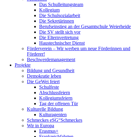
Das Schulleitungsteam
Kollegium
Die Schulsozialarbeit
Die Sekretärinnen
Berufseinstieg an der Gesamtschule Weierheide
Die SV stellt sich vor
Die Elternvertretung
Haustechnischer Dienst
Förderverein – Wir werben um neue Förderinnen und
Förderer!
Beschwerdemanagement
Projekte
Bildung und Gesundheit
Demokratie leben
Die GeWei feiert
Schulfeste
Abschlussfeiern
Kollegiumsfeiern
Tag der offenen Tür
Kulturelle Bildung
Kulturagenten
Schmeckes eSG“
Schmeckes
Wir in Europa
Erasmus+
Frankreichfahrten