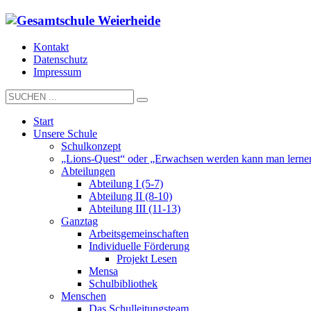
Kontakt
Datenschutz
Impressum
Start
Unsere Schule
Schulkonzept
„Lions-Quest“ oder „Erwachsen werden kann man lerne
Abteilungen
Abteilung I (5-7)
Abteilung II (8-10)
Abteilung III (11-13)
Ganztag
Arbeitsgemeinschaften
Individuelle Förderung
Projekt Lesen
Mensa
Schulbibliothek
Menschen
Das Schulleitungsteam