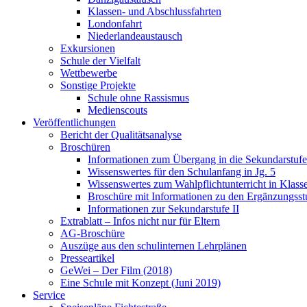
Klassen- und Abschlussfahrten
Londonfahrt
Niederlandeaustausch
Exkursionen
Schule der Vielfalt
Wettbewerbe
Sonstige Projekte
Schule ohne Rassismus
Medienscouts
Veröffentlichungen
Bericht der Qualitätsanalyse
Broschüren
Informationen zum Übergang in die Sekundarstufe 
Wissenswertes für den Schulanfang in Jg. 5
Wissenswertes zum Wahlpflichtunterricht in Klass
Broschüre mit Informationen zu den Ergänzungsst
Informationen zur Sekundarstufe II
Extrablatt – Infos nicht nur für Eltern
AG-Broschüre
Auszüge aus den schulinternen Lehrplänen
Presseartikel
GeWei – Der Film (2018)
Eine Schule mit Konzept (Juni 2019)
Service