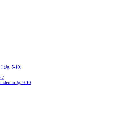
I (Jg. 5-10)
e 7
unden in Jg. 9-10