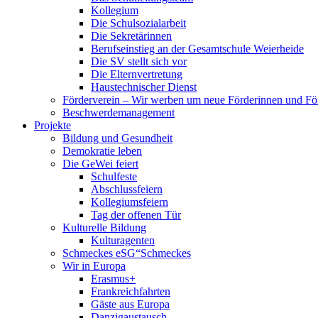
Kollegium
Die Schulsozialarbeit
Die Sekretärinnen
Berufseinstieg an der Gesamtschule Weierheide
Die SV stellt sich vor
Die Elternvertretung
Haustechnischer Dienst
Förderverein – Wir werben um neue Förderinnen und Fö
Beschwerdemanagement
Projekte
Bildung und Gesundheit
Demokratie leben
Die GeWei feiert
Schulfeste
Abschlussfeiern
Kollegiumsfeiern
Tag der offenen Tür
Kulturelle Bildung
Kulturagenten
Schmeckes eSG“
Schmeckes
Wir in Europa
Erasmus+
Frankreichfahrten
Gäste aus Europa
Danzigaustausch