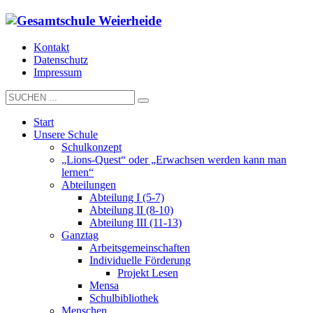
Kontakt
Datenschutz
Impressum
Start
Unsere Schule
Schulkonzept
„Lions-Quest“ oder „Erwachsen werden kann man
lernen“
Abteilungen
Abteilung I (5-7)
Abteilung II (8-10)
Abteilung III (11-13)
Ganztag
Arbeitsgemeinschaften
Individuelle Förderung
Projekt Lesen
Mensa
Schulbibliothek
Menschen