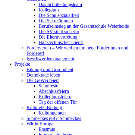
Das Schulleitungsteam
Kollegium
Die Schulsozialarbeit
Die Sekretärinnen
Berufseinstieg an der Gesamtschule Weierheide
Die SV stellt sich vor
Die Elternvertretung
Haustechnischer Dienst
Förderverein – Wir werben um neue Förderinnen und
Förderer!
Beschwerdemanagement
Projekte
Bildung und Gesundheit
Demokratie leben
Die GeWei feiert
Schulfeste
Abschlussfeiern
Kollegiumsfeiern
Tag der offenen Tür
Kulturelle Bildung
Kulturagenten
Schmeckes eSG“
Schmeckes
Wir in Europa
Erasmus+
Frankreichfahrten