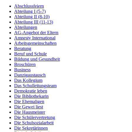
Abschlussfeiern
Abteilung I (5-7)
Abteilung II (8-10)
Abteilung III (11-13)
Abteilungen
AG-Angebot der Eltern
Amnesty International
Arbeitsgemeinschaften
Beratung
Beruf und Schule
Bildung und Gesundheit
Broschüren
Business
Danzigaustausch
Das Kollegium
Das Schulleitungsteam
Demokratie leben
Die Bibliothekarin
Die Ehemaligen
Die Gewei liest
Die Hausmeister
Die Schülervertretung
Die Schulsozialarbeit
Die Sekretärinnen