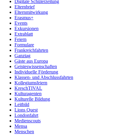
Digitale Schülerzeitung
Elternbrief
Elternmitwirkung
Erasmus+
Events
Exkursionen
Extrablatt
Feiern
Formulare
Frankreichfahrten
Ganztag
Gäste aus Europa
Geisteswissenschaften
Individuelle Förderung
Klassen- und Abschlussfahrten
Kollegiumsfeiern
KreschTIVAL
Kulturagenten
Kulturelle Bildung
Leitbild
Lions Quest
Londonfahrt
Medienscouts
Mensa
Menschen