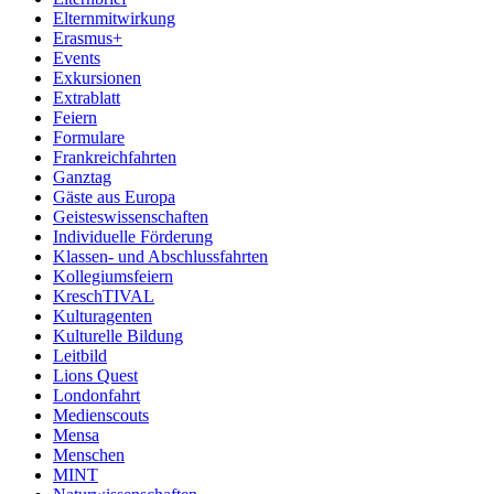
Elternmitwirkung
Erasmus+
Events
Exkursionen
Extrablatt
Feiern
Formulare
Frankreichfahrten
Ganztag
Gäste aus Europa
Geisteswissenschaften
Individuelle Förderung
Klassen- und Abschlussfahrten
Kollegiumsfeiern
KreschTIVAL
Kulturagenten
Kulturelle Bildung
Leitbild
Lions Quest
Londonfahrt
Medienscouts
Mensa
Menschen
MINT