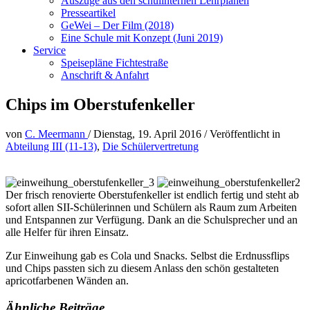
Auszüge aus den schulinternen Lehrplänen
Presseartikel
GeWei – Der Film (2018)
Eine Schule mit Konzept (Juni 2019)
Service
Speisepläne Fichtestraße
Anschrift & Anfahrt
Chips im Oberstufenkeller
von
C. Meermann
/
Dienstag, 19. April 2016
/
Veröffentlicht in
Abteilung III (11-13)
,
Die Schülervertretung
Der frisch renovierte Oberstufenkeller ist endlich fertig und steht ab
sofort allen SII-Schülerinnen und Schülern als Raum zum Arbeiten
und Entspannen zur Verfügung. Dank an die Schulsprecher und an
alle Helfer für ihren Einsatz.
Zur Einweihung gab es Cola und Snacks. Selbst die Erdnussflips
und Chips passten sich zu diesem Anlass den schön gestalteten
apricotfarbenen Wänden an.
Ähnliche Beiträge