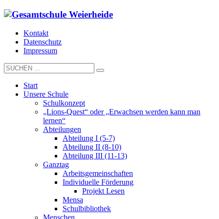
Kontakt
Datenschutz
Impressum
Start
Unsere Schule
Schulkonzept
„Lions-Quest“ oder „Erwachsen werden kann man
lernen“
Abteilungen
Abteilung I (5-7)
Abteilung II (8-10)
Abteilung III (11-13)
Ganztag
Arbeitsgemeinschaften
Individuelle Förderung
Projekt Lesen
Mensa
Schulbibliothek
Menschen