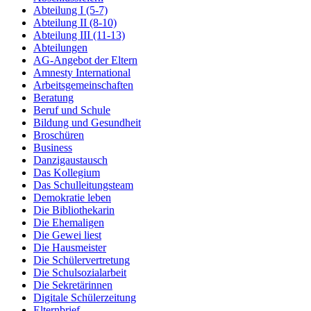
Abteilung I (5-7)
Abteilung II (8-10)
Abteilung III (11-13)
Abteilungen
AG-Angebot der Eltern
Amnesty International
Arbeitsgemeinschaften
Beratung
Beruf und Schule
Bildung und Gesundheit
Broschüren
Business
Danzigaustausch
Das Kollegium
Das Schulleitungsteam
Demokratie leben
Die Bibliothekarin
Die Ehemaligen
Die Gewei liest
Die Hausmeister
Die Schülervertretung
Die Schulsozialarbeit
Die Sekretärinnen
Digitale Schülerzeitung
Elternbrief