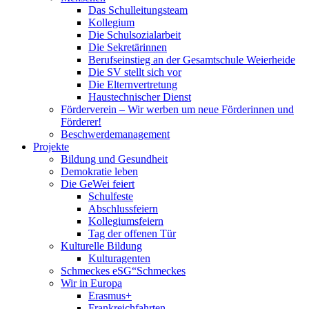
Das Schulleitungsteam
Kollegium
Die Schulsozialarbeit
Die Sekretärinnen
Berufseinstieg an der Gesamtschule Weierheide
Die SV stellt sich vor
Die Elternvertretung
Haustechnischer Dienst
Förderverein – Wir werben um neue Förderinnen und
Förderer!
Beschwerdemanagement
Projekte
Bildung und Gesundheit
Demokratie leben
Die GeWei feiert
Schulfeste
Abschlussfeiern
Kollegiumsfeiern
Tag der offenen Tür
Kulturelle Bildung
Kulturagenten
Schmeckes eSG“
Schmeckes
Wir in Europa
Erasmus+
Frankreichfahrten