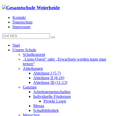
Kontakt
Datenschutz
Impressum
Start
Unsere Schule
Schulkonzept
„Lions-Quest“ oder „Erwachsen werden kann man
lernen“
Abteilungen
Abteilung I (5-7)
Abteilung II (8-10)
Abteilung III (11-13)
Ganztag
Arbeitsgemeinschaften
Individuelle Förderung
Projekt Lesen
Mensa
Schulbibliothek
Menschen