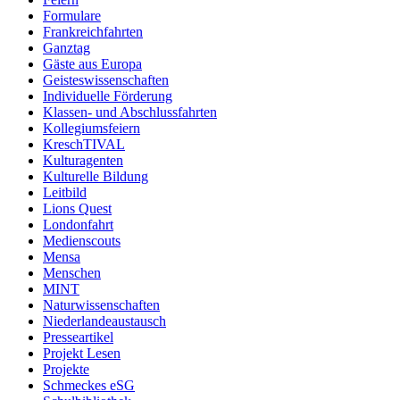
Formulare
Frankreichfahrten
Ganztag
Gäste aus Europa
Geisteswissenschaften
Individuelle Förderung
Klassen- und Abschlussfahrten
Kollegiumsfeiern
KreschTIVAL
Kulturagenten
Kulturelle Bildung
Leitbild
Lions Quest
Londonfahrt
Medienscouts
Mensa
Menschen
MINT
Naturwissenschaften
Niederlandeaustausch
Presseartikel
Projekt Lesen
Projekte
Schmeckes eSG