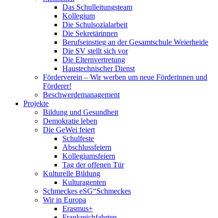
Das Schulleitungsteam
Kollegium
Die Schulsozialarbeit
Die Sekretärinnen
Berufseinstieg an der Gesamtschule Weierheide
Die SV stellt sich vor
Die Elternvertretung
Haustechnischer Dienst
Förderverein – Wir werben um neue Förderinnen und
Förderer!
Beschwerdemanagement
Projekte
Bildung und Gesundheit
Demokratie leben
Die GeWei feiert
Schulfeste
Abschlussfeiern
Kollegiumsfeiern
Tag der offenen Tür
Kulturelle Bildung
Kulturagenten
Schmeckes eSG“
Schmeckes
Wir in Europa
Erasmus+
Frankreichfahrten