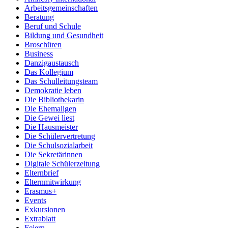
Arbeitsgemeinschaften
Beratung
Beruf und Schule
Bildung und Gesundheit
Broschüren
Business
Danzigaustausch
Das Kollegium
Das Schulleitungsteam
Demokratie leben
Die Bibliothekarin
Die Ehemaligen
Die Gewei liest
Die Hausmeister
Die Schülervertretung
Die Schulsozialarbeit
Die Sekretärinnen
Digitale Schülerzeitung
Elternbrief
Elternmitwirkung
Erasmus+
Events
Exkursionen
Extrablatt
Feiern