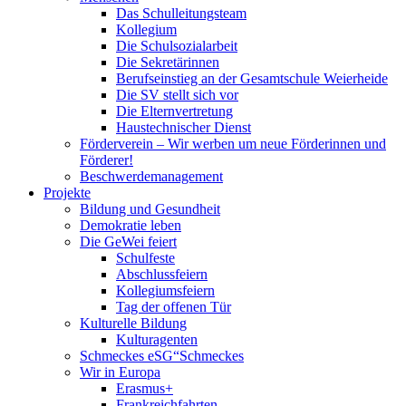
Das Schulleitungsteam
Kollegium
Die Schulsozialarbeit
Die Sekretärinnen
Berufseinstieg an der Gesamtschule Weierheide
Die SV stellt sich vor
Die Elternvertretung
Haustechnischer Dienst
Förderverein – Wir werben um neue Förderinnen und
Förderer!
Beschwerdemanagement
Projekte
Bildung und Gesundheit
Demokratie leben
Die GeWei feiert
Schulfeste
Abschlussfeiern
Kollegiumsfeiern
Tag der offenen Tür
Kulturelle Bildung
Kulturagenten
Schmeckes eSG“
Schmeckes
Wir in Europa
Erasmus+
Frankreichfahrten