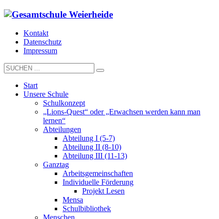
Kontakt
Datenschutz
Impressum
Start
Unsere Schule
Schulkonzept
„Lions-Quest“ oder „Erwachsen werden kann man
lernen“
Abteilungen
Abteilung I (5-7)
Abteilung II (8-10)
Abteilung III (11-13)
Ganztag
Arbeitsgemeinschaften
Individuelle Förderung
Projekt Lesen
Mensa
Schulbibliothek
Menschen