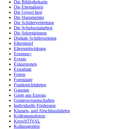
Die Bibliothekarin
Die Ehemaligen
Die Gewei liest
Die Hausmeister
Die Schülervertretung
Die Schulsozialarbeit
Die Sekretärinnen
Digitale Schülerzeitung
Elternbrief
Elternmitwirkung
Erasmus+
Events
Exkursionen
Extrablatt
Feiern
Formulare
Frankreichfahrten
Ganztag
Gäste aus Europa
Geisteswissenschaften
Individuelle Förderung
Klassen- und Abschlussfahrten
Kollegiumsfeiern
KreschTIVAL
Kulturagenten