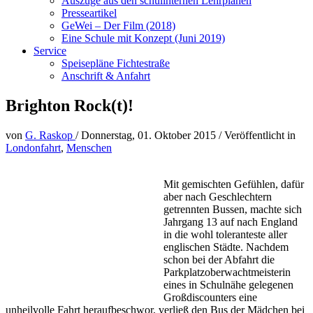
Auszüge aus den schulinternen Lehrplänen
Presseartikel
GeWei – Der Film (2018)
Eine Schule mit Konzept (Juni 2019)
Service
Speisepläne Fichtestraße
Anschrift & Anfahrt
Brighton Rock(t)!
von
G. Raskop
/
Donnerstag, 01. Oktober 2015
/
Veröffentlicht in
Londonfahrt
,
Menschen
Mit gemischten Gefühlen, dafür
aber nach Geschlechtern
getrennten Bussen, machte sich
Jahrgang 13 auf nach England
in die wohl toleranteste aller
englischen Städte. Nachdem
schon bei der Abfahrt die
Parkplatzoberwachtmeisterin
eines in Schulnähe gelegenen
Großdiscounters eine
unheilvolle Fahrt heraufbeschwor, verließ den Bus der Mädchen bei