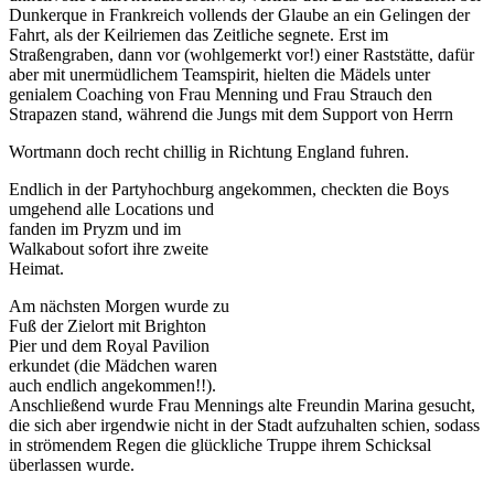
Dunkerque in Frankreich vollends der Glaube an ein Gelingen der
Fahrt, als der Keilriemen das Zeitliche segnete. Erst im
Straßengraben, dann vor (wohlgemerkt vor!) einer Raststätte, dafür
aber mit unermüdlichem Teamspirit, hielten die Mädels unter
genialem Coaching von Frau Menning und Frau Strauch den
Strapazen stand, während die Jungs mit dem Support von Herrn
Wortmann doch recht chillig in Richtung England fuhren.
Endlich in der Partyhochburg angekommen, checkten die Boys
umgehend alle Locations und
fanden im Pryzm und im
Walkabout sofort ihre zweite
Heimat.
Am nächsten Morgen wurde zu
Fuß der Zielort mit Brighton
Pier und dem Royal Pavilion
erkundet (die Mädchen waren
auch endlich angekommen!!).
Anschließend wurde Frau Mennings alte Freundin Marina gesucht,
die sich aber irgendwie nicht in der Stadt aufzuhalten schien, sodass
in strömendem Regen die glückliche Truppe ihrem Schicksal
überlassen wurde.