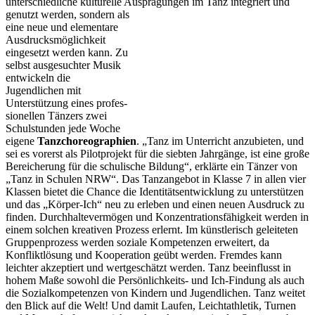
unterschiedliche kulturelle Aus­prägungen im Tanz integriert und
genutzt werden, sondern als
eine neue und elementare
Ausdrucksmöglichkeit
eingesetzt werden kann. Zu
selbst ausgesuchter Musik
entwickeln die
Jugendlichen mit
Unterstützung eines profes­
sionellen Tänzers zwei
Schulstunden jede Woche
eigene
Tanzchoreographien
. „Tanz im Unterricht anzubieten, und
sei es vorerst als Pilotprojekt für die siebten Jahrgänge, ist eine große
Bereicherung für die schulische Bildung“, erklärte ein Tänzer von
„Tanz in Schulen NRW“. Das Tanzangebot in Klasse 7 in allen vier
Klassen bietet die Chance die Identitätsentwicklung zu unterstützen
und das „Kör­per-Ich“ neu zu erleben und einen neuen Ausdruck zu
finden. Durchhaltevermögen und Konzentrationsfähigkeit werden in
einem solchen kreativen Prozess erlernt. Im künstlerisch geleiteten
Gruppenprozess werden soziale Kompetenzen erweitert, da
Konfliktlösung und Kooperation geübt werden. Fremdes kann
leichter akzeptiert und wertgeschätzt werden. Tanz beeinflusst in
hohem Maße sowohl die Persönlichkeits- und Ich-Findung als auch
die Sozialkompetenzen von Kindern und Jugendlichen. Tanz weitet
den Blick auf die Welt! Und damit Laufen, Leichtathletik, Turnen