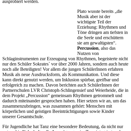
ausprobiert werden.
Plato wusste bereits „die
Musik aber ist der
wichtigste Teil der
Erziehung: Rhyth­men und
Töne dringen am tiefsten in
die Seele und erschüttern
sie am gewaltigsten“.
Percussion
, also das
Nutzen von
Schlaginstrumenten zur Erzeugung von Rhythmen, begeisterte nicht
nur den Schüler Sokrates` vor über 2000 Jahren, son­dern auch heute
noch alle Beteiligten! Vor allem die jungen SchülerInnen er­fahren
Musik als neue Ausdrucksform, als Kommunikation. Und diese
kann direkt genutzt werden, um Inklusion spürbar, greifbar und
erfolgreich zu machen. Davon berichten auch SchülerInnen der
Partnerschulen LVR Christoph-Schlingensief und Weierheide, die in
dem Projekt „Percussion“ gemeinsam Rhythmen getrommelt und
dadurch miteinander gesprochen ha­ben. Hier setzen wir an, um das
zusammenzubringen, was zusammen gehört: Menschen mit
körperlichen und geistigen Beeinträchtigungen sowie Kinder
unserer Gesamtschule.
Für Jugend­liche hat Tanz eine besondere Bedeutung, da nicht nur