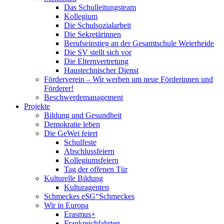
Das Schulleitungsteam
Kollegium
Die Schulsozialarbeit
Die Sekretärinnen
Berufseinstieg an der Gesamtschule Weierheide
Die SV stellt sich vor
Die Elternvertretung
Haustechnischer Dienst
Förderverein – Wir werben um neue Förderinnen und
Förderer!
Beschwerdemanagement
Projekte
Bildung und Gesundheit
Demokratie leben
Die GeWei feiert
Schulfeste
Abschlussfeiern
Kollegiumsfeiern
Tag der offenen Tür
Kulturelle Bildung
Kulturagenten
Schmeckes eSG“
Schmeckes
Wir in Europa
Erasmus+
Frankreichfahrten