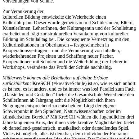
Vorstellungen von Schule.
Zur Verankerung der
kulturellen Bildung entwickelte die Weierheide einen
Kulturfahrplan. Dieser wurde gemeinsam mit SchülerInnen, Eltern,
KünstlerInnen, LehrerInnen, der Kulturagentin und der Schulleitung
erarbeitet und trägt zur strukturellen Verankerung von kultureller
Bildung im Schulalltag bei. Die konsequente Vernetzung mit den
Kulturinstitutionen in Oberhausen – festgeschrieben in
Kooperationsverträgen – und die Verankerung von Inhalten,
wiederkehrenden Projekten und Schaffung neuer Fächer,
Kooperationen mit Schulen und die Weiterbildung der Lehrer in
Workshops, veränderte das Profil der Schule nachhaltig.
Mittlerweile können alle Beteiligten auf einige Erfolge
zurückblicken:
KreSCH
(=kreativeSchule) ist so, wie es sich anhört:
es ist neu, es ist anders, und es ist immer was los! Parallel zum Fach
„Darstellen und Gestalten“ bietet die Gesamtschule Weierheide den
SchülerInnen ab Jahrgang acht die Möglichkeit sich ihren
Neigungen entsprechend zu entscheiden: Liegt der eigene
Schwerpunkt in den Sprachen, Naturwissenschaften oder im
künstlerischen Bereich? Mit KreSCH wählen die Jugendlichen drei
Jahre lang einen Kurs, der ihnen viele kreative Möglichkeiten bietet:
ob darstellend-gestalterisch, musikalisch oder darstellendes Spiel.
Vieles ist möglich, alles ist denkbar, denn individueller Freiraum