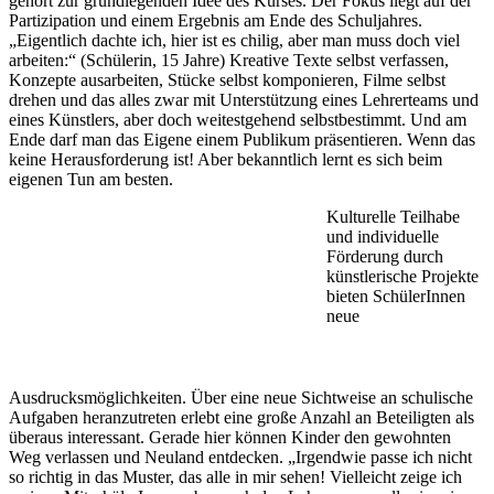
gehört zur grundlegenden Idee des Kurses. Der Fokus liegt auf der
Partizipation und einem Ergebnis am Ende des Schuljahres.
„Eigentlich dachte ich, hier ist es chilig, aber man muss doch viel
arbeiten:“ (Schülerin, 15 Jahre) Kreative Texte selbst verfassen,
Konzepte ausarbeiten, Stücke selbst komponieren, Filme selbst
drehen und das alles zwar mit Unterstützung eines Lehrerteams und
eines Künstlers, aber doch weitestgehend selbstbestimmt. Und am
Ende darf man das Eigene einem Publikum präsentieren. Wenn das
keine Herausforderung ist! Aber bekanntlich lernt es sich beim
eigenen Tun am besten.
Kulturelle Teilhabe
und individuelle
Förderung durch
künstlerische Projekte
bieten SchülerInnen
neue
Ausdrucksmöglichkeiten. Über eine neue Sichtweise an schulische
Aufgaben heranzutreten erlebt eine große Anzahl an Beteiligten als
überaus interessant. Gerade hier können Kinder den gewohnten
Weg verlassen und Neuland entdecken. „Irgendwie passe ich nicht
so richtig in das Muster, das alle in mir sehen! Vielleicht zeige ich