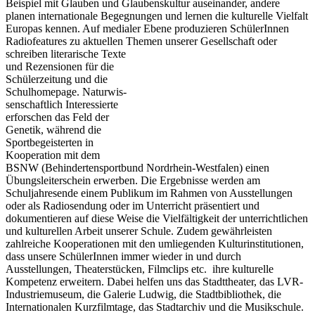
Beispiel mit Glauben und Glaubenskultur aus­einander, andere
planen internationale Begegnungen und lernen die kulturelle Vielfalt
Europas kennen. Auf medialer Ebene produzieren SchülerInnen
Radiofeatures zu aktuellen Themen unserer Gesellschaft oder
schreiben literarische
Texte
und Rezensionen für die
Schülerzeitung und die
Schulhomepage. Naturwis­
senschaftlich Interessierte
erforschen das Feld der
Genetik, während die
Sportbegeisterten in
Koopera­tion mit dem
BSNW (Behindertensportbund Nordrhein-Westfalen) einen
Übungsleiterschein erwerben. Die Ergebnisse werden am
Schuljahresende einem Publikum im Rahmen von Ausstellungen
oder als Radiosendung oder im Unterricht präsentiert und
dokumentieren auf diese Weise die Vielfältigkeit der unterrichtlichen
und kulturellen Arbeit unserer Schule. Zudem gewährleisten
zahlreiche Kooperationen mit den umliegenden Kulturinstitutionen,
dass unsere SchülerInnen immer wieder in und durch
Ausstellungen, Theaterstücken, Filmclips etc. ihre kulturelle
Kompetenz erweitern. Dabei helfen uns das Stadttheater, das LVR-
Industriemuseum, die Galerie Ludwig, die Stadtbibliothek, die
Internationalen Kurzfilmtage, das Stadtarchiv und die Musikschule.