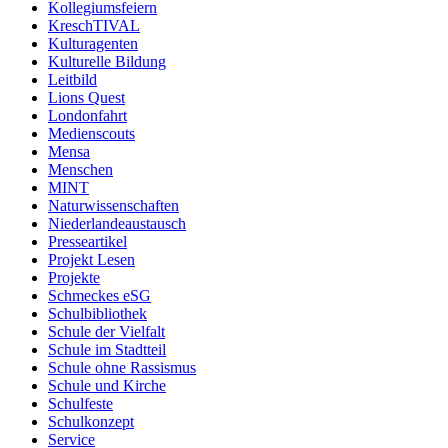
Kollegiumsfeiern
KreschTIVAL
Kulturagenten
Kulturelle Bildung
Leitbild
Lions Quest
Londonfahrt
Medienscouts
Mensa
Menschen
MINT
Naturwissenschaften
Niederlandeaustausch
Presseartikel
Projekt Lesen
Projekte
Schmeckes eSG
Schulbibliothek
Schule der Vielfalt
Schule im Stadtteil
Schule ohne Rassismus
Schule und Kirche
Schulfeste
Schulkonzept
Service