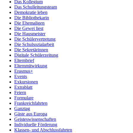
Das Kollegium
Das Schulleitungsteam
Demokratie leben
Die Bibliothekarin
Die Ehemaligen
Die Gewei liest
Die Hausmeister
Die Schülervertretung
Die Schulsozialarbeit
Die Sekretärinnen
Digitale Schülerzeitung
Elternbrief
Elternmitwirkung
Erasmus+
Events
Exkursionen
Extrablatt
Feiern
Formulare
Frankreichfahrten
Ganztag
Gäste aus Europa
Geisteswissenschaften
Individuelle Förderung
Klassen- und Abschlussfahrten