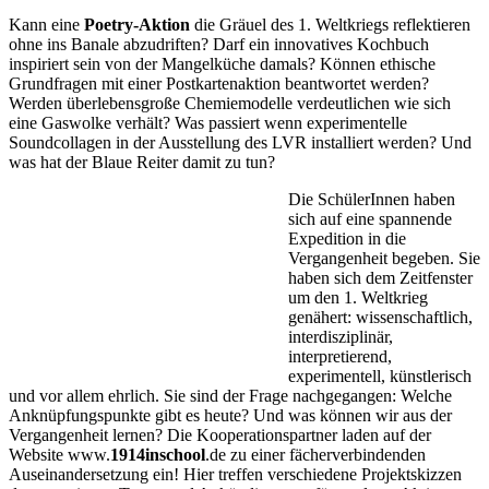
Kann eine
Poetry-Aktion
die Gräuel des 1. Weltkriegs reflek­tieren
ohne ins Banale abzudriften? Darf ein innovatives Kochbuch
inspiriert sein von der Mangelküche damals? Kön­nen ethische
Grundfragen mit einer Postkartenaktion beant­wortet werden?
Werden überlebensgroße Chemiemodelle verdeutlichen wie sich
eine Gaswolke verhält? Was passiert wenn experimentelle
Soundcollagen in der Ausstellung des LVR installiert werden? Und
was hat der Blaue Reiter damit zu tun?
Die SchülerInnen haben
sich auf eine span­nende
Expedition in die
Vergangenheit begeben. Sie
haben sich dem Zeitfenster
um den 1. Weltkrieg
genähert: wissenschaftlich,
interdisziplinär,
interpretierend,
experimentell, künstlerisch
und vor allem ehrlich. Sie sind der Frage nachgegangen: Welche
An­knüpfungspunkte gibt es heute? Und was können wir aus der
Vergangenheit lernen? Die Kooperationspartner laden auf der
Website www.
1914inschool
.de zu einer fächerverbin­denden
Auseinandersetzung ein! Hier treffen verschiedene Projektskizzen