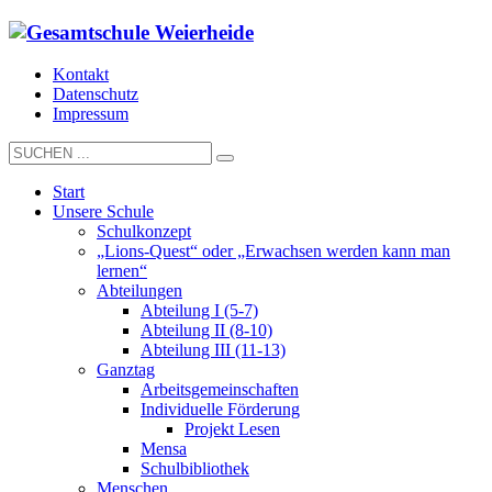
Kontakt
Datenschutz
Impressum
Start
Unsere Schule
Schulkonzept
„Lions-Quest“ oder „Erwachsen werden kann man
lernen“
Abteilungen
Abteilung I (5-7)
Abteilung II (8-10)
Abteilung III (11-13)
Ganztag
Arbeitsgemeinschaften
Individuelle Förderung
Projekt Lesen
Mensa
Schulbibliothek
Menschen