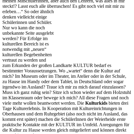
meinen MitschülerInnen, aber auch den Lehrern, was alles in mir
steckt!? Lasst euch alle überraschen! Es gibt noch viel mit mir zu
erleben…“ So oder ähnlich
denken vielleicht einige
Schülerinnen und Schüler.
Nur wo kann die noch
unbekannte Seite ausgelebt
werden? Für Erfolge im
kulturellen Bereich ist es
notwendig mit „neuen“
kulturellen Begebenheiten
vertraut zu werden und
zum Erkunden der großen Landkarte KULTUR bedarf es
bestimmter Voraussetzungen. Wo „wartet“ denn die Kultur auf
mich? Im Museum oder im Theater, im Atelier oder in der Schule,
zu Hause im Handy oder dem Tablet, in Deutschland oder sogar
irgendwo im Ausland? Traue ich mir zu mich darauf einzulassen?
Muss ich ganz ruhig sein? Sitze ich schon wieder auf dem Holzstuhl
im Klas­senraum oder bewege ich mich? All diese Fragen und noch
viele mehr wollen beantwortet werden. Die
Kulturkids
bieten drei
Tage Kulturerlebnis. In Kooperation mit Kultureinrichtungen in
Oberhausen und dem Ruhrgebiet (also noch nicht im Ausland, das
kommt erst später) machen die SchülerInnen der Weierheide erste
praktische Kontakte mit der KULTUR im Umfeld. Anregungen für
die Kultur zu Hause werden gleich mitgeliefert und können direkt