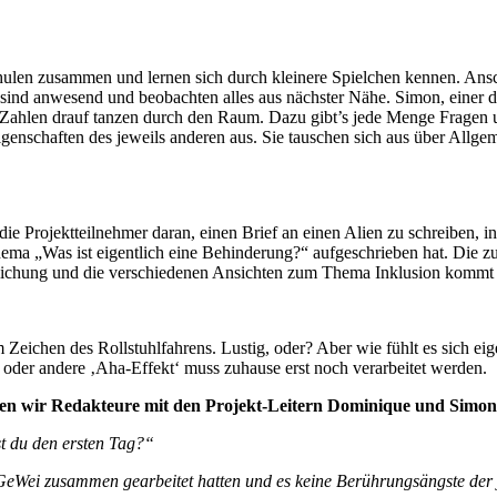
chulen zusammen und lernen sich durch kleinere Spielchen kennen. Ans
r sind anwesend und beobachten alles aus nächster Nähe. Simon, einer d
it Zahlen drauf tanzen durch den Raum. Dazu gibt’s jede Menge Fragen
nschaften des jeweils anderen aus. Sie tauschen sich aus über Allgem
h die Projektteilnehmer daran, einen Brief an einen Alien zu schreiben
ma „Was ist eigentlich eine Behinderung?“ aufgeschrieben hat. Die 
lichung und die verschiedenen Ansichten zum Thema Inklusion kommt 
Zeichen des Rollstuhlfahrens. Lustig, oder? Aber wie fühlt es sich eige
 oder andere ‚Aha-Effekt‘ muss zuhause erst noch verarbeitet werden.
 wir Redakteure mit den Projekt-Leitern Dominique und Simon e
t du den ersten Tag?“
 GeWei zusammen gearbeitet hatten und es keine Berührungsängste der 