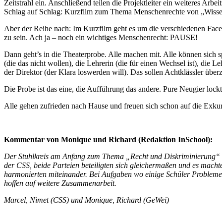
Zeitstrahl ein. Anschließend teilen die Projektleiter ein weiteres Ar
Schlag auf Schlag: Kurzfilm zum Thema Menschenrechte von „Wissen
Aber der Reihe nach: Im Kurzfilm geht es um die verschiedenen Face
zu sein. Ach ja – noch ein wichtiges Menschenrecht: PAUSE!
Dann geht’s in die Theaterprobe. Alle machen mit. Alle können sich s
(die das nicht wollen), die Lehrerin (die für einen Wechsel ist), die L
der Direktor (der Klara loswerden will). Das sollen Achtklässler über
Die Probe ist das eine, die Aufführung das andere. Pure Neugier lockt e
Alle gehen zufrieden nach Hause und freuen sich schon auf die Exku
Kommentar von Monique und Richard (Redaktion InSchool):
Der Stuhlkreis am Anfang zum Thema „Recht und Diskriminierung“ als
der CSS, beide Parteien beteiligten sich gleichermaßen und es macht
harmonierten miteinander. Bei Aufgaben wo einige Schüler Probleme h
hoffen auf weitere Zusammenarbeit.
Marcel, Nimet (CSS) und Monique, Richard (GeWei)