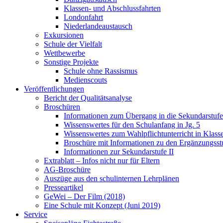
Klassen- und Abschlussfahrten
Londonfahrt
Niederlandeaustausch
Exkursionen
Schule der Vielfalt
Wettbewerbe
Sonstige Projekte
Schule ohne Rassismus
Medienscouts
Veröffentlichungen
Bericht der Qualitätsanalyse
Broschüren
Informationen zum Übergang in die Sekundarstufe 
Wissenswertes für den Schulanfang in Jg. 5
Wissenswertes zum Wahlpflichtunterricht in Klass
Broschüre mit Informationen zu den Ergänzungsst
Informationen zur Sekundarstufe II
Extrablatt – Infos nicht nur für Eltern
AG-Broschüre
Auszüge aus den schulinternen Lehrplänen
Presseartikel
GeWei – Der Film (2018)
Eine Schule mit Konzept (Juni 2019)
Service