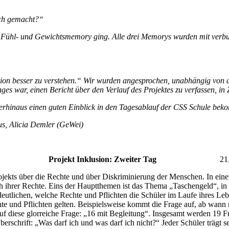
och gemacht?“
ühl- und Gewichtsmemory ging. Alle drei Memorys wurden mit verbund
usion besser zu verstehen.“ Wir wurden angesprochen, unabhängig von 
ges war, einen Bericht über den Verlauf des Projektes zu verfassen, in
berhinaus einen guten Einblick in den Tagesablauf der CSS Schule bek
s, Alicia Demler (GeWei)
ekt Inklusion: Zweiter Tag
21.01.2
jekts über die Rechte und über Diskriminierung der Menschen. In ein
ihrer Rechte. Eins der Hauptthemen ist das Thema „Taschengeld“, in 
eutlichen, welche Rechte und Pflichten die Schüler im Laufe ihres L
hte und Pflichten gelten. Beispielsweise kommt die Frage auf, ab wan
f diese glorreiche Frage: „16 mit Begleitung“. Insgesamt werden 19 Fra
erschrift: „Was darf ich und was darf ich nicht?“ Jeder Schüler trägt 