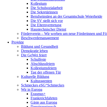
Kollegium
Die Schulsozialarbeit
Die Sekretärinnen
Berufseinstieg an der Gesamtschule Weierheide
Die SV stellt sich vor
Die Elternvertretung
Haustechnischer Dienst
Förderverein – Wir werben um neue Förderinnen und Fö
Beschwerdemanagement
Projekte
Bildung und Gesundheit
Demokratie leben
Die GeWei feiert
Schulfeste
Abschlussfeiern
Kollegiumsfeiern
Tag der offenen Tür
Kulturelle Bildung
Kulturagenten
Schmeckes eSG“
Schmeckes
Wir in Europa
Erasmus+
Frankreichfahrten
Gäste aus Europa
Danzigaustausch