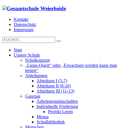
Kontakt
Datenschutz
Impressum
Start
Unsere Schule
Schulkonzept
„Lions-Quest“ oder „Erwachsen werden kann man
lernen“
Abteilungen
Abteilung I (5-7)
Abteilung II (8-10)
Abteilung III (11-13)
Ganztag
Arbeitsgemeinschaften
Individuelle Förderung
Projekt Lesen
Mensa
Schulbibliothek
Menschen