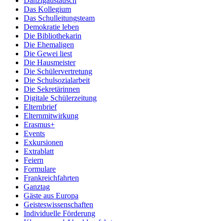
Danzigaustausch
Das Kollegium
Das Schulleitungsteam
Demokratie leben
Die Bibliothekarin
Die Ehemaligen
Die Gewei liest
Die Hausmeister
Die Schülervertretung
Die Schulsozialarbeit
Die Sekretärinnen
Digitale Schülerzeitung
Elternbrief
Elternmitwirkung
Erasmus+
Events
Exkursionen
Extrablatt
Feiern
Formulare
Frankreichfahrten
Ganztag
Gäste aus Europa
Geisteswissenschaften
Individuelle Förderung