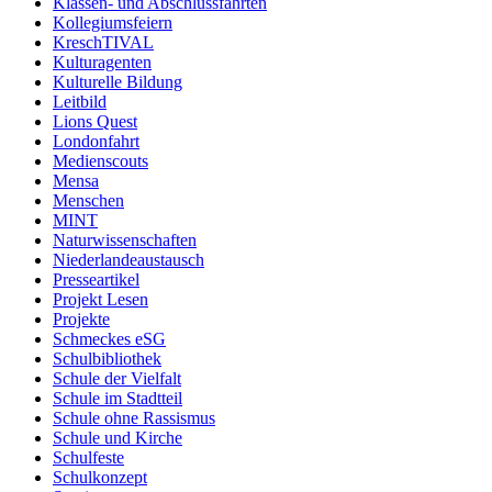
Klassen- und Abschlussfahrten
Kollegiumsfeiern
KreschTIVAL
Kulturagenten
Kulturelle Bildung
Leitbild
Lions Quest
Londonfahrt
Medienscouts
Mensa
Menschen
MINT
Naturwissenschaften
Niederlandeaustausch
Presseartikel
Projekt Lesen
Projekte
Schmeckes eSG
Schulbibliothek
Schule der Vielfalt
Schule im Stadtteil
Schule ohne Rassismus
Schule und Kirche
Schulfeste
Schulkonzept