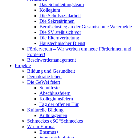
Das Schulleitungsteam
Kollegium
Die Schulsozialarbeit
Die Sekretärinnen
Berufseinstieg an der Gesamtschule Weierheide
Die SV stellt sich vor
Die Elternvertretung
Haustechnischer Dienst
Förderverein – Wir werben um neue Förderinnen und
Förderer!
Beschwerdemanagement
Projekte
Bildung und Gesundheit
Demokratie leben
Die GeWei feiert
Schulfeste
Abschlussfeiern
Kollegiumsfeiern
Tag der offenen Tür
Kulturelle Bildung
Kulturagenten
Schmeckes eSG“
Schmeckes
Wir in Europa
Erasmus+
Frankreichfahrten