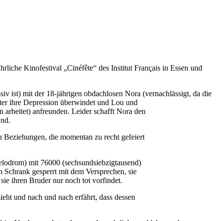
rliche Kinofestival „Cinéfête“ des Institut Français in Essen und
siv ist) mit der 18-jährigen obdachlosen Nora (vernachlässigt, da die
er ihre Depression überwindet und Lou und
n arbeitet) anfreunden. Leider schafft Nora den
End.
 Beziehungen, die momentan zu recht gefeiert
(Velodrom) mit 76000 (sechsundsiebzigtausend)
en Schrank gesperrt mit dem Versprechen, sie
ie ihren Bruder nur noch tot vorfindet.
zieht und nach und nach erfährt, dass dessen