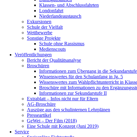
Klassen- und Abschlussfahrten
Londonfahrt
Niederlandeaustausch
Exkursionen
Schule der Vielfalt
Wettbewerbe
Sonstige Projekte
Schule ohne Rassismus
Medienscouts
Veröffentlichungen
Bericht der Qualitätsanalyse
Broschüren
Informationen zum Übergang in die Sekundarstufe 
Wissenswertes für den Schulanfang in Jg. 5
Wissenswertes zum Wahlpflichtunterricht in Klass
Broschüre mit Informationen zu den Ergänzungsst
Informationen zur Sekundarstufe II
Extrablatt – Infos nicht nur für Eltern
AG-Broschüre
Auszüge aus den schulinternen Lehrplänen
Presseartikel
GeWei – Der Film (2018)
Eine Schule mit Konzept (Juni 2019)
Service