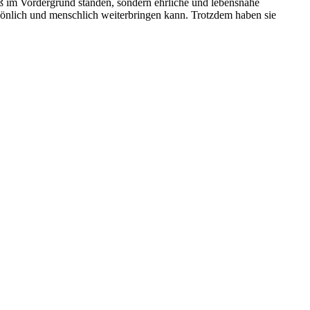
aß im Vordergrund standen, sondern ehrliche und lebensnahe
sönlich und menschlich weiterbringen kann. Trotzdem haben sie