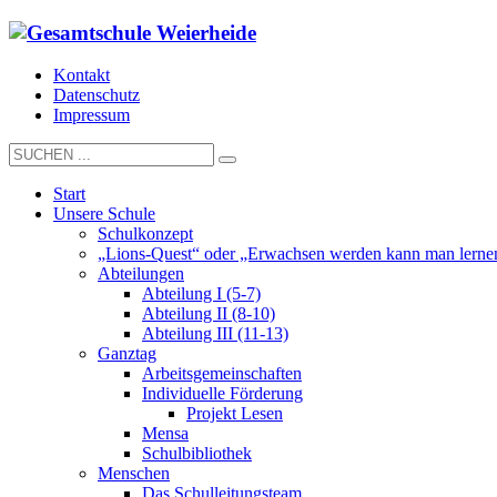
Kontakt
Datenschutz
Impressum
Start
Unsere Schule
Schulkonzept
„Lions-Quest“ oder „Erwachsen werden kann man lerne
Abteilungen
Abteilung I (5-7)
Abteilung II (8-10)
Abteilung III (11-13)
Ganztag
Arbeitsgemeinschaften
Individuelle Förderung
Projekt Lesen
Mensa
Schulbibliothek
Menschen
Das Schulleitungsteam