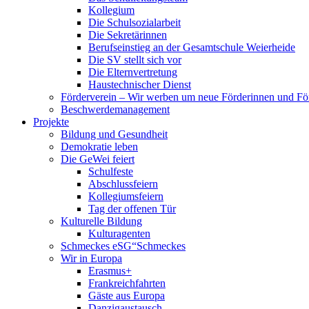
Kollegium
Die Schulsozialarbeit
Die Sekretärinnen
Berufseinstieg an der Gesamtschule Weierheide
Die SV stellt sich vor
Die Elternvertretung
Haustechnischer Dienst
Förderverein – Wir werben um neue Förderinnen und Fö
Beschwerdemanagement
Projekte
Bildung und Gesundheit
Demokratie leben
Die GeWei feiert
Schulfeste
Abschlussfeiern
Kollegiumsfeiern
Tag der offenen Tür
Kulturelle Bildung
Kulturagenten
Schmeckes eSG“
Schmeckes
Wir in Europa
Erasmus+
Frankreichfahrten
Gäste aus Europa
Danzigaustausch