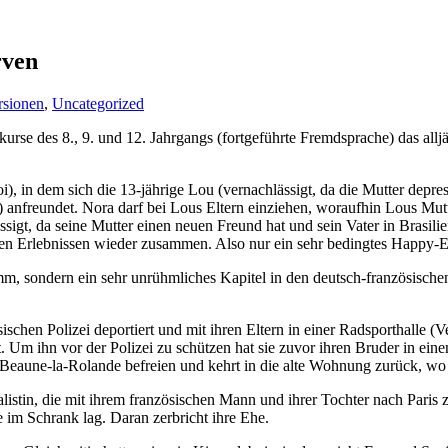
rven
rsionen
,
Uncategorized
rse des 8., 9. und 12. Jahrgangs (fortgeführte Fremdsprache) das alljäh
), in dem sich die 13-jährige Lou (vernachlässigt, da die Mutter depres
 anfreundet. Nora darf bei Lous Eltern einziehen,
woraufhin Lous Mutt
igt, da seine Mutter einen neuen Freund hat und sein Vater in Brasilie
den Erlebnissen wieder zusammen. Also nur ein sehr bedingtes Happy-
, sondern ein sehr unrühmliches Kapitel in den deutsch-französischen
sischen Polizei deportiert und mit ihren Eltern in einer Radsporthalle 
. Um ihn vor der Polizei zu schützen hat sie zuvor ihren Bruder in ein
Beaune-la-Rolande befreien und kehrt in die alte Wohnung zurück, wo s
alistin, die mit ihrem französischen Mann und ihrer Tochter nach Paris 
 im Schrank lag. Daran zerbricht ihre Ehe.