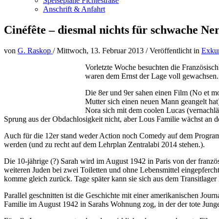
Speisepläne Fichtestraße
Anschrift & Anfahrt
Cinéfête – diesmal nichts für schwache Ne
von
G. Raskop
/
Mittwoch, 13. Februar 2013
/
Veröffentlicht in
Exku
Vorletzte Woche besuchten die Französischku
waren dem Ernst der Lage voll gewachsen.
Die 8er und 9er sahen einen Film (No et moi
Mutter sich einen neuen Mann geangelt hat)
Nora sich mit dem coolen Lucas (vernachläss
Sprung aus der Obdachlosigkeit nicht, aber Lous Familie wächst an 
Auch für die 12er stand weder Action noch Comedy auf dem Programm
werden (und zu recht auf dem Lehrplan Zentralabi 2014 stehen.).
Die 10-jährige (?) Sarah wird im August 1942 in Paris von der franzö
weiteren Juden bei zwei Toiletten und ohne Lebensmittel eingepfercht
komme gleich zurück. Tage später kann sie sich aus dem Transitlager 
Parallel geschnitten ist die Geschichte mit einer amerikanischen Journ
Familie im August 1942 in Sarahs Wohnung zog, in der der tote Junge