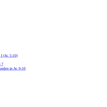
I (Jg. 5-10)
e 7
unden in Jg. 9-10